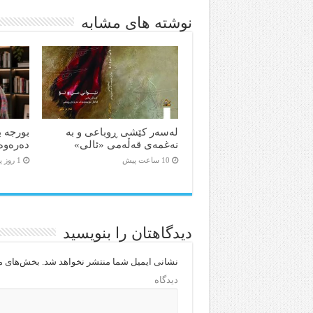
نوشته های مشابه
لەسەر کێشی ڕوباعی و به
بورجە ب
نەغمەی قەڵەمی «ئالی»
دەرەوە
10 ساعت پیش
1 روز پیش
دیدگاهتان را بنویسید
نشانی ایمیل شما منتشر نخواهد شد.
بخش‌های مو
دیدگاه