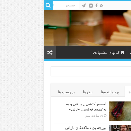
کتابهای پیشنهادی
ها
پرخواننده‌ها
نظرها
برچسب ها
لەسەر کێشی ڕوباعی و به
نەغمەی قەڵەمی «ئالی»
10 ساعت پیش
بورجە بێ دەلاقەکان نازانن