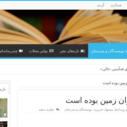
همکاری
کُردی
نویسندگان و مترجمان
تازەهای نشر
بولتن مجلات
چندرسانه‌ای
ی قەڵەمی «ئالی»
زمین بوده است
تازه‌
ان زمین بوده است
و رویدادها
,
پیشنهاد تحریریه
,
نویسندگان و مترجمان
نظری بدهید