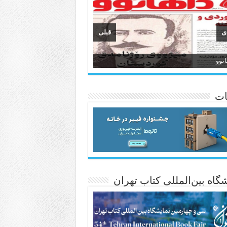
ی
قبلی
وان
انسی هەواڵی مێهر
ات
گاه بین‌المللی کتاب تهران