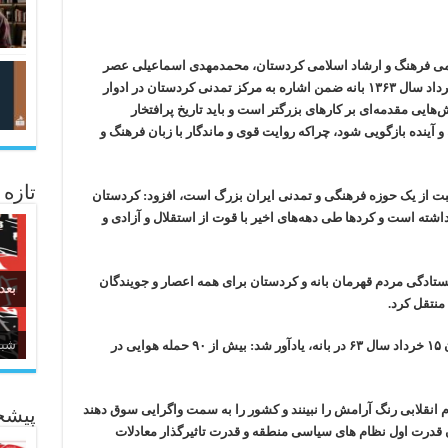
ومی فرهنگ و ارشاد اسلامی کردستان، محمدمهدی اسماعیلی عصر
پنجشنبه در یادواره کشوری شهدای بمباران ۱۵ خرداد سال ۱۳۶۳ بانه ضمن اشاره به مرکز تمدنی کردستان در ادوار
‌هایی مقدمه‌ای بر کارهای بزرگتر است و باید تاریخ پرافتخار
آینده بازگویی شود، چراکه روایت قوی و ماندگار با زبان فرهنگ و
تازه
حبت از یک حوزه فرهنگی و تمدنی ایران بزرگ است، افزود: کردستان
داشته است و کردها طی دهه‌های اخیر با قوت از استقلال و آزادی و
یستادگی مردم قهرمان بانه و کردستان برای همه اعصار و جویندگان
بعد
منتقل کرد.
زبا
اسماعیلی با اشاره به شهادت ۶۰۳ نفر در بمباران ۱۵ خرداد سال ۶۳ در بانه، یادآور شد: بیش از ۹۰ حمله هوایی در
 انقلابی رنگ آرامش را نبینند و کشور را به سمت واگرایی سوق دهند
پیشخ
ن قدرت اول نظام های سیاسی منطقه و قدرت تاثیرگذار معادلات