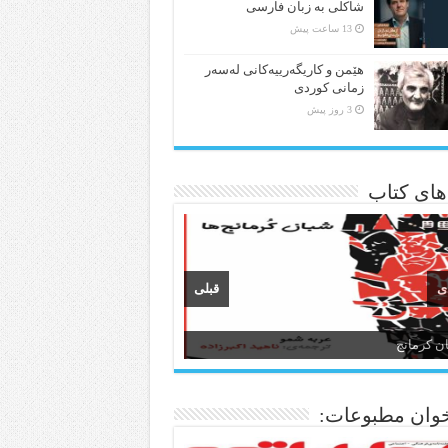
شاکلی به زبان فارسی
13 ساعت پیش
هێمن و كاریگەرییەكانی لەسەر
زمانی كوردی
3 روز پیش
 های کتاب
ی
قبلی
ن و ادبیات کردی
وان مطبوعات: