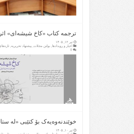
ترجمه‌ کتاب «کاخ شیشه‌ای» اث
تیر ۱۲, ۱۴۰۵
اخبار و رویدادها
,
بولتن مجلات
,
پیشنهاد تحریریه
,
تازەها
0
خوێندنەوەیەک بۆ کتێبی «لە ستایشی ژیاندا»؛ ‎نو
تیر ۱۰, ۱۴۰۵