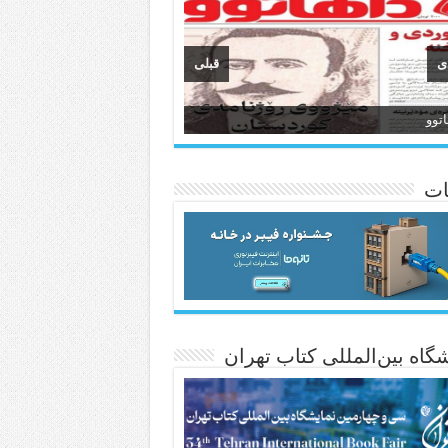
ی
قبلی
وان
انسی هەواڵی مێهر
ات
گاه بین‌المللی کتاب تهران