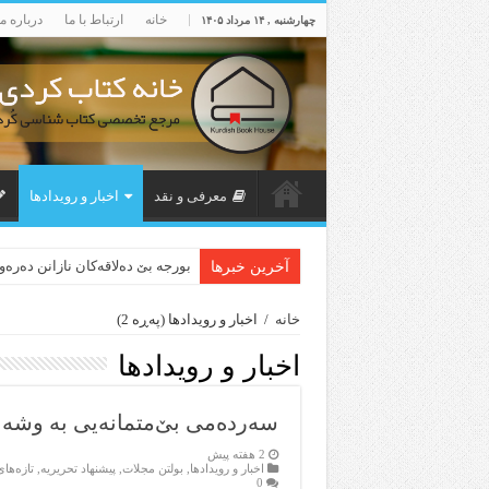
خانه
ارتباط با ما
درباره ما
چهارشنبه , ۱۴ مرداد ۱۴۰۵
معرفی و نقد
اخبار و رویدادها
بورجە بێ دەلاقەکان نازانن دەرە
آخرین خبرها
خانه
/
اخبار و رویدادها
(پەڕە 2)
اخبار و رویدادها
سەردەمی بێ‌متمانەیی بە وشە
2 هفته پیش
اخبار و رویدادها
,
بولتن مجلات
,
پیشنهاد تحریریه
,
تازەها
0