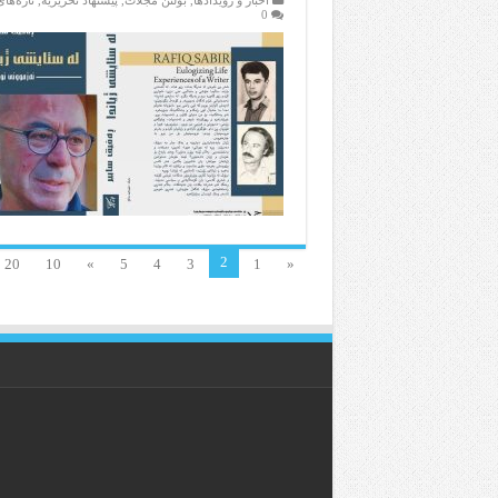
اخبار و رویدادها
,
بولتن مجلات
,
پیشنهاد تحریریه
,
تازەها
0
2
20
10
»
5
4
3
1
«