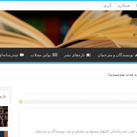
همکاری
کُردی
نویسندگان و مترجمان
تازەهای نشر
بولتن مجلات
چندرسانه‌ای
وە چەند شەممەیە!
تازه‌
ی نشر
,
چندرسانه‌ای
,
کتابهای پیشنهادی
,
معرفی و نقد
,
نویسندگان و مترجمان