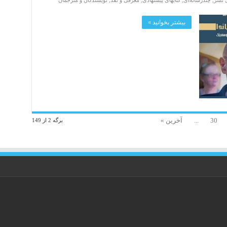
ی نشر
,
چندرسانه‌ای
,
کتابهای پیشنهادی
,
معرفی و نقد
,
نویسندگان و مترجمان
بیشتر بخوانید »
30
...
آخرین »
برگه 2 از 149