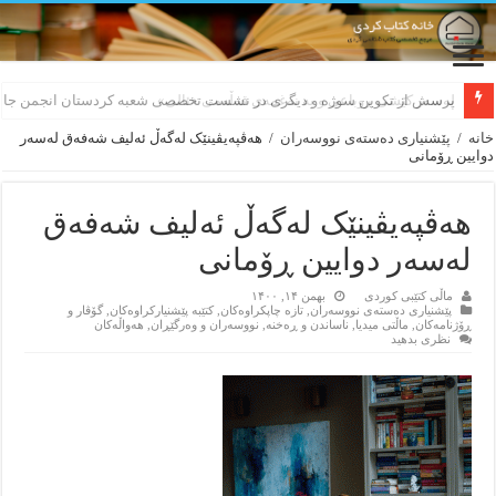
لەسەر کێشی ڕوباعی و به نەغمەی قەڵەمی «ئالی»
خانه
/
پێشنیاری ده‌سته‌ی نووسه‌ران
/
هەڤپەیڤینێک لەگەڵ ئەلیف شەفەق لەسەر
دوایین ڕۆمانی
هەڤپەیڤینێک لەگەڵ ئەلیف شەفەق
لەسەر دوایین ڕۆمانی
ماڵی کتێبی کوردی
بهمن ۱۴, ۱۴۰۰
پێشنیاری ده‌سته‌ی نووسه‌ران
,
تازه‌ چاپکراوه‌کان
,
کتێبه‌ پێشنیارکراوه‌کان
,
گۆڤار و
ڕۆژنامه‌کان
,
ماڵتی میدیا
,
ناساندن و ڕه‌خنه‌
,
نووسه‌ران و وه‌رگێڕان
,
هه‌واڵه‌کان
نظری بدهید