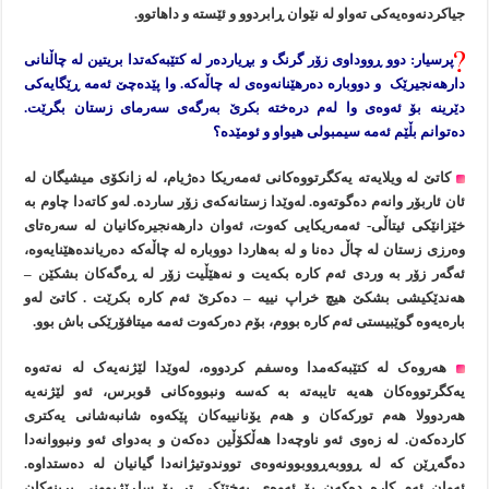
جیاکردنەوەیەکی تەواو لە نێوان ڕابردوو و ئێستە و داهاتوو.
پرسیار: دوو ڕووداوی زۆر گرنگ و بڕیاردەر لە کتێبەکەتدا بریتین لە چاڵنانی
دارهەنجیرێک و دووبارە دەرهێنانەوەی لە چاڵەکە. وا پێدەچێ ئەمە ڕێگایەکی
دێرینە بۆ ئەوەی وا لەم درەختە بکرێ بەرگەی سەرمای زستان بگرێت.
دەتوانم بڵێم ئەمە سیمبولی هیواو و ئومێدە؟
کاتێ لە ویلایەتە یەکگرتووەکانی ئەمەریکا دەژیام، لە زانکۆی میشیگان لە
ئان ئاربۆر وانەم دەگوتەوە. لەوێدا زستانەکەی زۆر ساردە. لەو کاتەدا چاوم بە
خێزانێکی ئیتاڵی- ئەمەریکایی کەوت، ئەوان دارهەنجیرەکانیان لە سەرەتای
وەرزی زستان لە چاڵ دەنا و لە بەهاردا دووبارە لە چاڵەکە دەریاندەهێنایەوە،
ئەگەر زۆر بە وردی ئەم کارە بکەیت و نەهێڵیت زۆر لە ڕەگەکان بشکێن –
هەندێکیشی بشکێ هیچ خراپ نییە – دەکرێ ئەم کارە بکرێت . کاتێ لەو
بارەیەوە گوێبیستی ئەم کارە بووم، بۆم دەرکەوت ئەمە میتافۆرێکی باش بوو.
هەروەک لە کتێبەکەمدا وەسفم کردووە، لەوێدا لێژنەیەک لە نەتەوە
یەکگرتووەکان هەیە تایبەتە بە کەسە ونبووەکانی قوبرس، ئەو لێژنەیە
هەردوولا هەم تورکەکان و هەم یۆنانییەکان پێکەوە شانبەشانی یەکتری
کاردەکەن. لە زەوی ئەو ناوچەدا هەڵکۆڵین دەکەن و بەدوای ئەو ونبووانەدا
دەگەڕێن کە لە ڕووبەڕووبوونەوەی تووندوتیژانەدا گیانیان لە دەستداوە.
ئەوان ئەم کارە دەکەن بۆ ئەوەی بەختێکی تر بۆ ساڕێژبوونی برینەکان