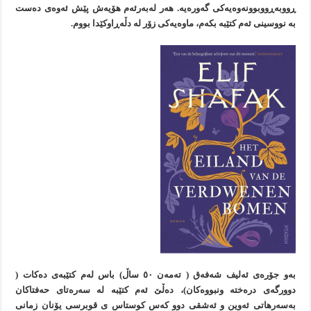
ڕووبەڕووبوونەوەیەکی گەورەیە. هەر لەبەرئەم هۆیەش پێش ئەوەی دەست
بە نووسینی ئەم کتێبە بکەم، ماوەیەکی زۆر لە دڵەڕاوکێدا بووم.
بەو جۆرەی ئەلیف شەفەق ( تەمەن ٥٠ ساڵ) باس لەم کتێبەی دەکات (
دوورگەی درەختە ونبووەکان)، دەڵێ ئەم کتێبە لە سەرەتای حەفتاکان
بەسەرهاتی ئەوین و ئەشقی دوو کەس کوستاس ی قوبرسی یۆنان زمانی