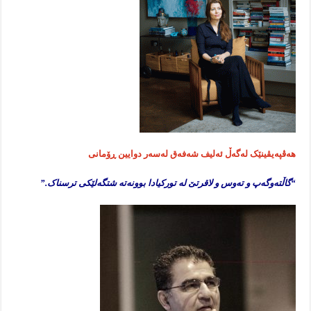
هەڤپەیڤینێک لەگەڵ ئەلیف شەفەق لەسەر دوایین ڕۆمانی
“گاڵتەوگەپ و تەوس و لاقرتێ لە تورکیادا بوونەتە شتگەلێکی ترسناک.”