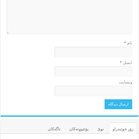
نام
*
ایمیل
*
وبسایت
زۆر خوێندراو
نوێ
بۆچوونه‌کان
تاگەکان