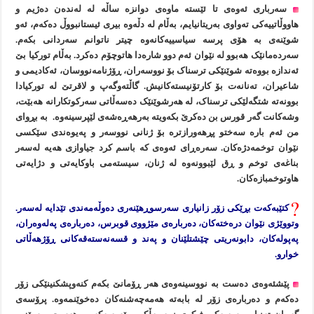
سەرباری ئەوەی تا ئێستە ماوەی دوانزە ساڵە لە لەندەن دەژیم و
هاووڵاتییەکی تەواوی بەریتانیایم، بەڵام لە دڵەوە بیری ئیستانبووڵ دەکەم، ئەو
شوێنەی بە هۆی پرسە سیاسییەکانەوە چیتر ناتوانم سەردانی بکەم.
سەردەمانێک هەبوو لە نێوان ئەم دوو شارەدا هاتوچۆم دەکرد. بەڵام تورکیا بێ
ئەندازە بووەتە شوێنێکی ترسناک بۆ نووسەران، ڕۆژنامەنووسان، ئەکادیمی و
شاعیران، تەنانەت بۆ کارتۆنیستەکانیش. گاڵتەوگەپ و لاقرتێ لە تورکیادا
بوونەتە شتگەلێکی ترسناک، لە هەرشوێنێک دەسەڵاتی سەرکوتکارانە هەبێت،
وشەکانت گەر قورس بن دەکرێ بکەویتە بەرهەڕەشەی لێپرسینەوە. بە بڕوای
من ئەم بارە سەختو پڕهەورازترە بۆ ژنانی نووسەر و پەیوەندی سێکسی
نێوان توخمەدژەکان. سەرەڕای ئەوەی کە باسم کرد جیاوازی هەیە لەسەر
بناغەی توخم و ڕق لێبوونەوە لە ژنان، سیستەمی باوکایەتی و دژایەتی
هاوتوخمبازەکان.
کتێبەکەت بڕێکی زۆر زانیاری سەرسوڕهێنەری دەوڵەمەندی تێدایە لەسەر.
وتووێژی نێوان درەختەکان، دەربارەی مێژووی قوبرس، دەربارەی پەلەوەران،
پەپولەکان، دابونەریتی چێشتلێنان و پەند و قسەنەستەقەکانی ڕۆژهەڵاتی
خوارو.
پێشئەوەی دەست بە نووسینەوەی هەر ڕۆمانێ بکەم کنەوپشکنینێکی زۆر
دەکەم و دەربارەی زۆر لە بابەتە هەمەچەشنەکان دەخوێنمەوە. پرۆسەی