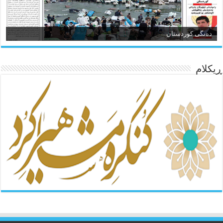
ئاژانسی هەواڵی مێهر
ده‌نگی کوردستان
ڕیکلام