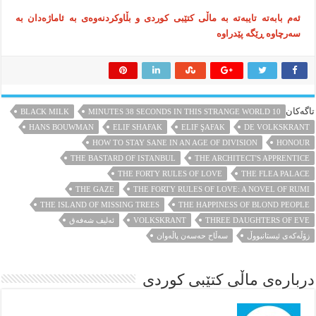
ئەم بابەتە تایبەتە بە ماڵی کتێبی کوردی و بڵاوکردنەوەی بە ئاماژەدان بە
سەرچاوە ڕێگە پێدراوە
تاگەکان
BLACK MILK
10 MINUTES 38 SECONDS IN THIS STRANGE WORLD
HANS BOUWMAN
ELIF SHAFAK
ELIF ŞAFAK
DE VOLKSKRANT
HOW TO STAY SANE IN AN AGE OF DIVISION
HONOUR
THE BASTARD OF ISTANBUL
THE ARCHITECT'S APPRENTICE
THE FORTY RULES OF LOVE
THE FLEA PALACE
THE GAZE
THE FORTY RULES OF LOVE: A NOVEL OF RUMI
THE ISLAND OF MISSING TREES
THE HAPPINESS OF BLOND PEOPLE
THREE DAUGHTERS OF EVE
VOLKSKRANT
ئەلیف شەفەق
زۆڵەکەی ئیستانبووڵ
سەڵاح حەسەن پاڵەوان
درباره‌ی ماڵی کتێبی کوردی