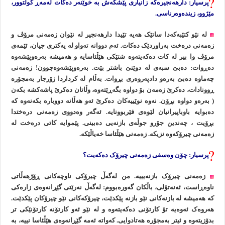
پرسیار: دارهەنجیرەکە زانیاری پێشکەش بە خوێنەر دەکات لەمەڕ کولتوور،
مێژوو، زیندەوەرناسی.
لە نێو کتێبەکەدا ساتێک هەیە تێیدا دارهەنجیر لە نێوان زەمەنی مرۆڤ و
زەمەنی درەخت بەراوردێک دەکات. ئەم دووانە تەواو لە یەکتری جیان، ئێمەی
مرۆڤ وا بیر لە کات دەکەیتەوە شتێکی هێڵئاسایە و هەمیشە بەرەوپێشەوە
دەڕوات: دەبێ سبەی لە دوێنێ باشتر بێت. بەرەوپێشەوەچوون! زەمەنی
چەماوە دەبێ بەرەو دادپەروەری بڕوات. بەڵام لە کرداردا زۆرجار بەمجۆرە
ڕوونادات، دەکرێ زەمەن بۆ دواوە بگەڕێتەوە، وڵاتان دەکرێ پاشەکشە بکەن
( بەرەو دواوە بڕۆن. نەوە نوێییەکان دەکرێ ئەو هەڵانە دووبارە بکەنەوە کە
دەبوایە باوباپیرانیان لێوەی فێربوونایە. ئەگەر وەدووی زەمەنی درەختدا
بڕۆیت ، چەندین جۆرو جوڵەی بازنەیی دەبینی. پێموایە کاتی درەخت لە
زەمەنی چیرۆکەوە نزیکە. زەمەنی هێڵئاسا خەیاڵێکە.
پرسیار: چۆن وەسفی زەمەنی چیرۆک دەکەیت؟
زەمەنی چیرۆک بازنەیییە. من لەگەڵ چیرۆکی ناوچەکانی ڕۆژهەڵاتی
ناوەڕاست، ئەنەتۆلی، باڵکان گەورەبووم: لەگەڵ نەرێتی گێڕانەوەی زارەکی
کە هەمیشە لە بازنەکانی نێو بازنە پێکدێت، چیرۆکەکانی نێو چیرۆکان پێکدێت.
هەروەک ئەوەیە تۆ کارتۆنی دەکەیتەوە و لە نێو ئەو کارتۆنە کارتۆنێکی تر
بدۆزیتەوە و ئیتر بەمجۆرە هەتادوایی. کەواتە ئەمە گێڕانەوەی هێڵئاسا نییە، بە