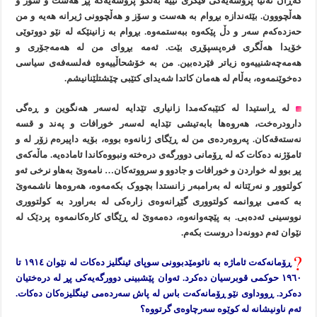
گەڕان تەنیا پروسەیەکی فیکری نییە بەڵکو پرۆسەیەکە پڕ هەست و سۆز و
هەڵچووون. بێئەندازە بڕوام بە هەست و سۆز و هەڵچوونی ژیرانە هەیە و من
حەزدەکەم سەر و دڵ پێکەوە ببەستمەوە. بڕوام بە زانینێکە لە نێو دووتوێی
خۆیدا هەڵگری فرەپسپۆڕی بێت. ئەمە بڕوای من لە هەمەجۆری و
هەمەچەشنییەوە زیاتر فێردەبین. من بە خۆشحاڵییەوە فەلسەفەی سیاسی
دەخوێنمەوە، بەڵام لە هەمان کاتدا شەیدای کتێبی چێشتلێنانیشم.
لە ڕاستیدا لە کتێبەکەمدا زانیاری تێدایە لەسەر هەنگوین و ڕەگی
دارودرەخت، هەروەها بابەتیشی تێدایە لەسەر خورافات و پەند و قسە
نەستەقەکان. پەروەردەی من لە ڕێگای ژنانەوە بووە، بۆیە داپیرەم زۆر لە و
ئامۆژنە دەکات کە لە ڕۆمانی دوورگەی درەختە ونبووەکاندا ئامادەیە. ماڵەکەی
پڕ بوو لە خواردن و خورافات و جادوو و سرووتەکان… نامەوێ بەهاو نرخی ئەو
کولتوور و نەرێتانە لە بەرامبەر زانستدا بچووک بکەمەوە، هەروەها ناشمەوێ
بە کەمی بڕوانمە کولتووری گێڕانەوەی زارەکی لە بەراورد بە کولتووری
نووسینی ئەدەبی. بە پێچەوانەوە، دەمەوێ لە ڕێگای کارەکانمەوە پردێک لە
نێوان ئەم دوونەدا دروست بکەم.
ڕۆمانەکەت ئاماژە بە نائومێدبوونی سوپای ئینگلیز دەکات لە نێوان ١٩١٤ تا
١٩٦٠ حوکمی قوبرسیان دەکرد. ئەوان پێشبینی دوورگەیەکی پڕ لە درەختیان
دەکرد. ڕووداوی نێو ڕۆمانەکەت باس لە پاش سەردەمی ئینگلیزەکان دەکات.
ئەم ناونیشانە لە کوێوە سەرچاوەی گرتووە؟