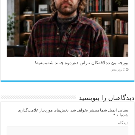
بورجە بێ دەلاقەکان نازانن دەرەوە چەند شەممەیە!
2 روز پیش
دیدگاهتان را بنویسید
نشانی ایمیل شما منتشر نخواهد شد.
بخش‌های موردنیاز علامت‌گذاری
شده‌اند
*
دیدگاه