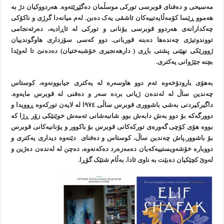
مەسیحی و دەفنای قوبرسی تورکی موسڵمان دەگێڕێتەوە. هەردووکیان دژ بە
هەموو ڕێسا کۆمەڵایەتییەکان ئاشقی یەک دەبن. لەم میانەدا گرژی و ناکۆکی
چەکدارانەی هەردوو قوبرسی یۆنانی و تورکی لە ئاڕادیە، دەرئەنجامی
تووندوتیژی چەندەها دەبنە قوربانی. دوو کەسی سۆزداری هاوگوندییان
ژوورێکی نهێنی پشتی باڕی ( دارهەنجیری خۆشبەختیان) دەدەنێ تا لەوێدا
بچنە جێژوانی یەکتری.
بەهۆی بارودۆخەوە ئەم دوو هاوسەرە لە یەکتری جیابوونەوە، کوستاس
چەندین ساڵ لە لەندەن ژیانی بردە سەر و دەفنی لە قوبرس مایەوە.
داگیرکیردنی بەشی باشووری قوبرس ساڵی ٩٧٤ا لە لایەن تورکەوە ڕوویدا و
دوورگەکە بۆ دوو بەش دابەش بوو. شانبەشانی ئەمەش خوێنێکی زۆر ڕژا کە
بووە هۆی کۆچی گەورەی تورکەکانی قوبرس بۆ باکوور و یۆنانیەکانی قوبرس
بۆ باشوور.پاش چەندین ساڵ، کوستاس و دەفنای دێنەوە دیداری یەکتری و
دووبارە خۆشەویستییەکەیان دەمەزەرد دەکەنەوە، دەچن لە لەندەن دەژین و
لەوێ کچێکیان دەبێت بە ناوی ئادا. بەڵام شتێک گۆڕا.