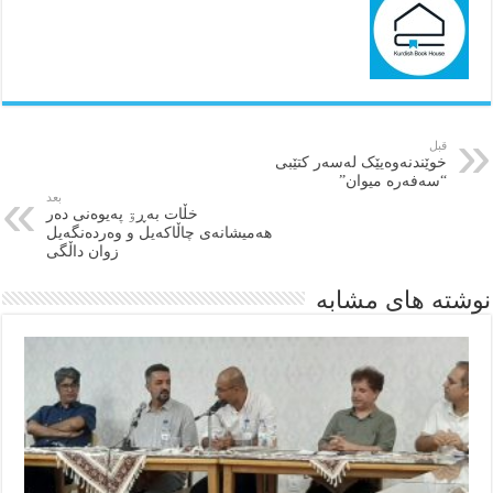
قبل
خوێندنەوەیێک لەسەر کتێبی
“سەفەرە میوان”
بعد
خڵات بەڕۊ پەیوەنی دەر
هەمیشانەی چاڵاکەیل و وەردەنگەیل
زوان داڵگی
نوشته های مشابه