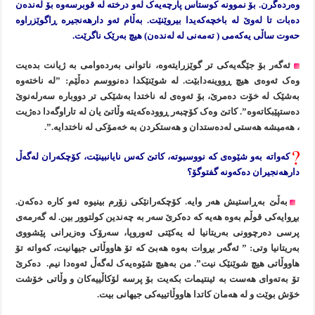
وەردەگرن. بۆ نموونە کوستاس پارچەیەک لەو درختە لە قوبرسەوە بۆ لەندەن
دەبات تا لەوێ لە باخچەکەیدا بیروێنێت. بەڵام ئەو دارهەنجیرە ڕاگوێزراوە
حەوت ساڵی یەکەمی ( تەمەنی لە لەندەن) هیچ بەرێک ناگرێت.
ئەگەر بۆ جێگەیەکی تر گوێزرایتەوە، ناتوانی بەردەوامی بە ژیانت بدەیت
وەک ئەوەی هیچ ڕووینەدابێت. لە شوێنێکدا دەنووسم دەڵێم: ”لە ناختەوە
بەشێک لە خۆت دەمرێ، بۆ ئەوەی لە ناختدا بەشێکی تر دووبارە سەرلەنوێ
دەستپێبکاتەوە”. کاتێ وەک کۆچبەر ڕوودەکەیتە وڵاتێ یان لە تاراوگەدا دەژیت
، هەمیشە هەستی لەدەستدان و هەستکردن بە خەمۆکی لە ناختدایە.”.
کەواتە بەو شێوەی کە نووسیوتە، کاتێ کەس نایانبینێت، کۆچکەران لەگەڵ
دارهەنجیران دەکەونە گفتوگۆ؟
بەڵێ بەڕاستیش هەر وایە. کۆچکەرانێکی زۆرم بینیوە ئەو کارە دەکەن.
بڕوایەکی قوڵم بەوە هەیە کە دەکرێ سەر بە چەندین کولتوور بین. لە گەرمەی
پرسی دەرچوونی بەریتانیا لە یەکێتی ئەوروپا، سەرۆک وەزیرانی پێشووی
بەریتانیا وتی: ” ئەگەر بڕوات بەوە هەبێ کە تۆ هاووڵاتی جیهانیت، کەواتە تۆ
هاووڵاتی هیچ شوێنێک نیت”. من بەهیچ شێوەیەک لەگەڵ ئەوەدا نیم. دەکرێ
تۆ بەتەوای هەست بە ئینتیمات بکەیت بۆ پرسە لۆکاڵییەکان و وڵاتی خۆشت
خۆش بوێت و لە هەمان کاتدا هاووڵاتییەکی جیهانی بیت.