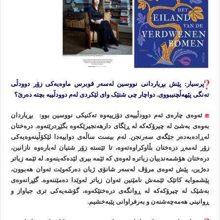
پرسیار: پێش بڕیاردانی نووسین لەسەر قوبرس ماوەیەکی زۆر دوودڵی
تەنگی پێهەڵچنیبووی. دواچار چی شتێک وای لێکردی لەم دوودڵییە بچتە دەرێ؟
ئەوەی چارەی ئەم دوودڵییەی دۆزییەوە تەکنیکی نووسین بوو: بڕیاردان
بەوەی بەشێ لە چیرۆکەکە لە ڕێگای دارهەنجیرێکەوە بگێڕدرێتەوە. درەختان
لەڕادەبەدەر جێگەی سەرنجن. لەم بیست ساڵەی دواییەدا لێکۆڵینەوەیەکی
زۆر لەمەڕ درەختان بڵاوکراوەتەوە، تا ئێستە زۆر شتیان لەبارەوە نازانین،
درەختان هۆشمەندییان زیاترە لەوەی کە ئێمە بیری لێدەکەینەوە. لە ئێمە زیاتر
دەژین، پێش ئەوەی مرۆڤ لەسەر شانۆی ژیان دەرکەوێت ئەوان هەبوون،
پێشموایە کاتێک ئێمەش نامێنین ئەوان زیاتر لەوێدا دەمێننەوە. گێڕانەوەی
بەشێک لە چیرۆکەکە لە ڕوانگەی درەختێکەوە، گۆشەیەکی تری جیاواز و
ڕوانینی هەمەچەشنەن و بەرفراوانی پێبەخشیم.