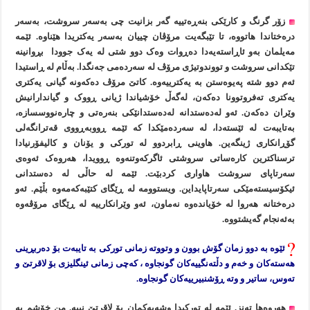
زۆر گرنگ و کارێکی بنەڕەتییە گەر بزانیت چی بەسەر سروشت، بەسەر
درەختاندا هاتووە، تا تێبگەیت مرۆڤان چییان بەسەر یەکتریدا هێناوە. ئێمە
مەیلمان بەو ئاڕاستەیەدا دەڕوات وەک دوو شتی لە یەک جوودا بڕوانینە
تێکدانی سروشت و تووندوتیژی مرۆڤ لە سەردەمی جەنگدا. بەڵام لە ڕاستیدا
ئەم دوو شتە پەیوەستن بە یەکترییەوە. کاتێ مرۆڤ دەکەونە گیانی یەکتری
یەکتری تەفروتوونا دەکەن، لەگەڵ خۆشیاندا ژیانی ڕووک و گیاندارانیش
وێران دەکەن. ئەو لەدەستدانە لەدەستدانێکی بنەرەتی و چارەنووسسازە،
بەتایبەت لە ئێستەدا، لە سەردەمێکدا کە ئێمە ڕووبەڕووی قەترانگەلی
گۆڕانکاری ژینگەین. هاوینی ڕابردوو لە تورکی و یۆنان و کالیفۆرنیادا
ترسناکترین کارەساتی سروشتی ئاگرکەوتنەوە ڕوویدا، هەروەک ئەوەی
سەرتاپای سروشت هاواری کردبێت. ئێمە لە حاڵی لە دەستدانی
ئیکۆسیستەمێکی سەرتاپایداین. ویستوومە لە ڕێگای کتێبەکەمەوە بڵێم. ئەو
درەختانە هەروا لە خۆیاندەوە نەماون، ئەو وێرانکارییە لە ڕێگای مرۆڤەوە
بەئەنجام گەیشتووە.
ئێوە بە دوو زمان گۆش بوون و وتووتە زمانی تورکی بە تایبەت بۆ دەربڕینی
هەستەکان و خەم و دڵتەنگییەکان گونجاوە ، کەچی زمانی ئینگلیزی بۆ لاقرتێ و
تەوس، ساتیر و وتە ڕۆشنبیرییەکان گونجاوە.
هەروەها تەنز. ئێمە لە تورکیدا وشەیەکمان بۆ لاقرتێ نییە. من خۆشم بە