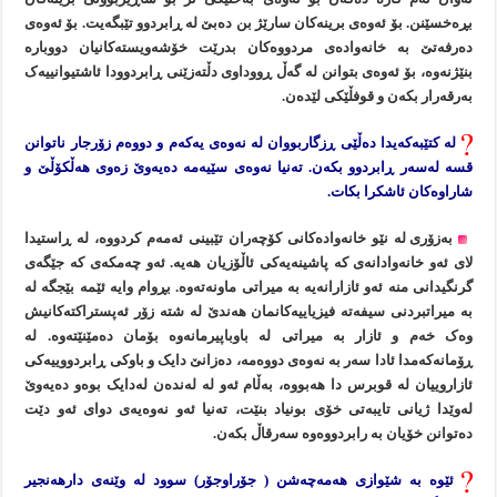
بڕەخسێنن. بۆ ئەوەی برینەکان سارێژ بن دەبێ لە ڕابردوو تێبگەیت. بۆ ئەوەی
دەرفەتێ بە خانەوادەی مردووەکان بدرێت خۆشەویستەکانیان دووبارە
بنێژنەوە، بۆ ئەوەی بتوانن لە گەڵ ڕووداوی دڵتەزێنی ڕابردوودا ئاشتیوانییەک
بەرقەرار بکەن و قوفڵێکی لێدەن.
لە کتێبەکەیدا دەڵێی ڕزگاربووان لە نەوەی یەکەم و دووەم زۆرجار ناتوانن
قسە لەسەر ڕابردوو بکەن. تەنیا نەوەی سێیەمە دەیەوێ زەوی هەڵکۆڵێ و
شاراوەکان ئاشکرا بکات.
بەزۆری لە نێو خانەوادەکانی کۆچەران تێبینی ئەمەم کردووە، لە ڕاستیدا
لای ئەو خانەوادانەی کە پاشینەیەکی ئاڵۆزیان هەیە. ئەو چەمکەی کە جێگەی
گرنگیدانی منە ئەو ئازارانەیە بە میراتی ماونەتەوە. بڕوام وایە ئێمە بێجگە لە
بە میراتبردنی سیفەتە فیزیاییەکانمان هەندێ لە شتە زۆر ئەپستراکتەکانیش
وەک خەم و ئازار بە میراتی لە باوباپیرمانەوە بۆمان دەمێنێتەوە. لە
ڕۆمانەکەمدا ئادا سەر بە نەوەی دووەمە، دەزانێ دایک و باوکی ڕابردووییەکی
ئازاروییان لە قوبرس دا هەبووە، بەڵام ئەو لە لەندەن لەدایک بوەو دەیەوێ
لەوێدا ژیانی تایبەتی خۆی بونیاد بنێت، تەنیا ئەو نەوەیەی دوای ئەو دێت
دەتوانن خۆیان بە رابردووەوە سەرقاڵ بکەن.
ئێوە بە شێوازی هەمەچەشن ( جۆراوجۆر) سوود لە وێنەی دارهەنجیر