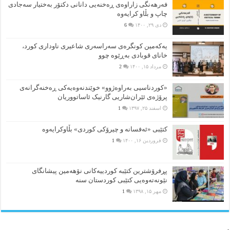
فەرهەنگی زاراوەی ڕەخنەیی دانانی دکتۆر بەختیار سەجادی
چاپ و بڵاو کرایەوە
دی ۲۹, ۱۴۰۰
6
یەکەمین کونگرەی سەراسەری شاعیری‌ ناوداری کورد،
خانای قوبادی بەڕێوە چوو
مرداد ۱۵, ۱۴۰۰
2
«کوردناسیی بەراوەژوو» خوێندنەوەیەکی ڕەخنەگرانەی
پرۆژەی ئێران‌شاریی گارنیک ئاساتووریان
اسفند ۲۵, ۱۳۹۷
1
کتێبی «ئەفسانە و چیرۆکی کوردی» بڵاوکرایەوە
فروردین ۱۶, ۱۴۰۰
1
پڕفرۆشترین کتێبە کوردییەکانی نۆهەمین پیشانگای
نێونەتەوەیی کتێبی کوردستان سنە
مهر ۱۵, ۱۳۹۸
1