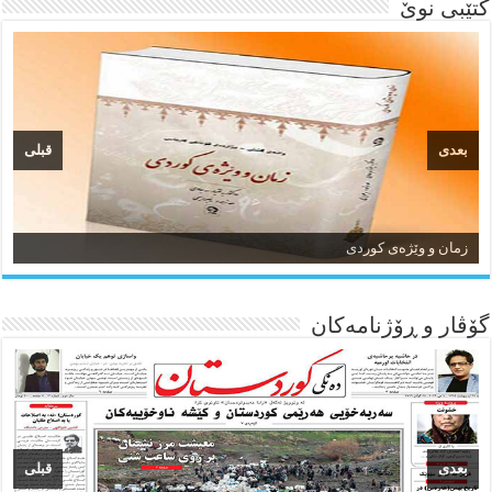
کتێبی نوێ
بعدی
قبلی
زمان و وێژەی کوردی
گۆڤار و ڕۆژنامه‌کان
بعدی
قبلی