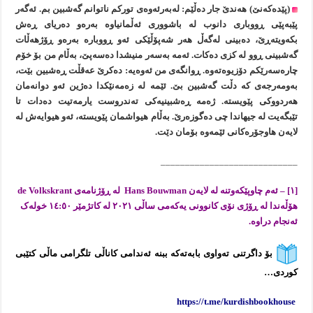
(پێدەکەنێ) هەندێ جار دەڵێم: لەبەرئەوەی تورکم ناتوانم گەشبین بم. ئەگەر
پێبەپێی ڕووباری دانوب لە باشووری ئەڵمانیاوە بەرەو دەریای ڕەش
بکەویتەڕێ، دەبینی لەگەڵ هەر شەپۆڵێکی ئەو ڕووبارە بەرەو ڕۆژهەڵات
گەشبینی ڕوو لە کزی دەکات. ئەمە بەسەر منیشدا دەسەپێ، بەڵام من بۆ خۆم
چارەسەرێکم دۆزیوەتەوە. ڕوانگەی من ئەوەیە: دەکرێ عەقڵت ڕەشبین بێت،
بەومەرجەی کە دڵت گەشبین بێ. ئێمە لە زەمەنێکدا دەژین ئەو دوانەمان
هەردووکی پێویستە. ژەمە ڕەشبینیەکی تەندروست یارمەتیت دەدات تا
تێبگەیت لە جیهاندا چی دەگوزەرێ. بەڵام هیواشمان پێویستە، ئەو هیوایەش لە
لایەن هاوجۆرەکانی ئێمەوە بۆمان دێت.
____________________________
[۱]
– ئەم چاوپێکەوتنە لە لایەن Hans Bouwman لە ڕۆژنامەی de Volkskrant
هۆڵەندا لە ڕۆژی نۆی کانوونی یەکەمی ساڵی ٢٠٢١ لە کاتژمێر ١٤:٥٠ خولەک
ئەنجام دراوە.
بۆ داگرتنی ته‌واوی بابه‌ته‌که ببنە ئەندامی کاناڵی تلگرامی ماڵی کتێبی
کوردی…
https://t.me/kurdishbookhouse