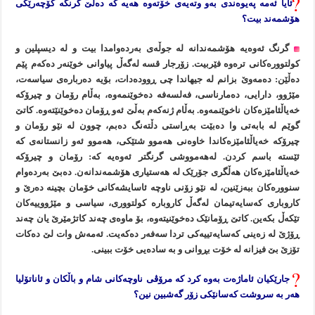
ئایا ئەمە پەیوەندی بەو وتەیەی خۆتەوە هەیە کە دەڵێ گرنگە کۆچەرێکی
هۆشمەند بیت؟
گرنگ ئەوەیە هۆشمەندانە لە جوڵەی بەردەوامدا بیت و لە دیسپلین و
کولتوورەکانی ترەوە فێربیت. زۆرجار قسە لەگەڵ پیاوانی خوێنەر دەکەم پێم
دەڵێن: دەمەوێ بزانم لە جیهاندا چی ڕوودەدات، بۆیە دەربارەی سیاسەت،
مێژوو، دارایی، دەمارناسی، فەلسەفە دەخوێنمەوە، بەڵام رۆمان و چیرۆکە
خەیاڵئامێزەکان ناخوێنمەوە. بەڵام ژنەکەم بەڵێ ئەو ڕۆمان دەخوێنێتەوە. کاتێ
گوێم لە بابەتی وا دەبێت بەڕاستی دڵتەنگ دەبم، چوون لە نێو رۆمان و
چیرۆکە خەیاڵئامێزەکاندا خاوەنی هەموو شتێکی، هەموو ئەو زانستانەی کە
ئێستە باسم کردن. لەهەمووشی گرنگتر ئەوەیە کە: رۆمان و چیرۆکە
خەیاڵئامێزەکان هەڵگری جۆرێک لە هەستیاری هۆشمەندانەن. دەبێ بەردەوام
سنوورەکان ببەزێنین، لە نێو زۆنی ناوچە ئاسایشەکانی خۆمان بچینە دەرێ و
کاروباری کەسایەتیمان لەگەڵ کاروبارە کولتووری، سیاسی و مێژووییەکان
تێکەڵ بکەین. کاتێ ڕۆمانێک دەخوێنیتەوە، بۆ ماوەی چەند کاتژمێرێ یان چەند
ڕۆژێ لە زەینی کەسایەتییەکی تردا سەفەر دەکەیت. ئەمەش وات لێ دەکات
تۆزێ بێ فیزانە لە خۆت بڕوانی و بە سادەیی خۆت ببینی.
جارێکیان ئاماژەت بەوە کرد کە مرۆڤی ناوچەکانی شام و باڵکان و ئاناتۆلیا
هەر بە سروشت کەسانێکی زۆر گەشبین نین؟