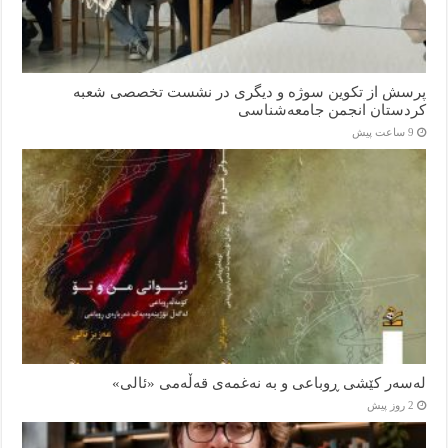
پرسش از تکوین سوژه و دیگری در نشست تخصصی شعبه
کردستان انجمن جامعه‌شناسی
9 ساعت پیش
لەسەر کێشی ڕوباعی و به نەغمەی قەڵەمی «ئالی»
2 روز پیش