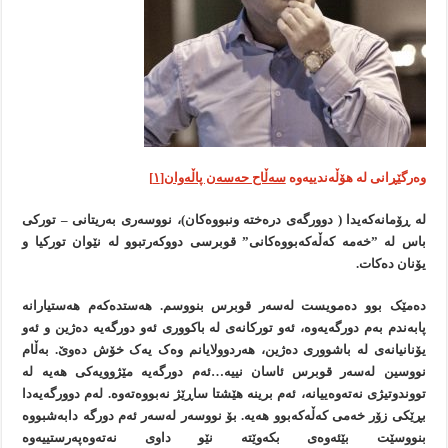
وەرگێڕانی لە هۆڵەندییەوە
سەڵاح حەسەن پاڵەوان
[۱]
لە ڕۆمانەکەیدا ( دوورگەی درەختە ونبووەکان)، نووسەری بەریتانی – تورکی
باس لە ”خەمە کەڵەکەبووەکانی” قوبرسی دووکەرتبوو لە نێوان تورکیا و
یۆنان دەکات.
دەمێک بوو دەمویست لەسەر قوبرس بنووسم. هەستدەکەم هەستیارانە
پابەندم بەم دورگەیەوە، ئەو تورکانەی لە باکووری ئەو دورگەیە دەژین و ئەو
یۆنانیانەی لە باشووری دەژین، هەردوولایانم وەک یەک خۆش دەوێ. بەڵام
نووسین لەسەر قوبرس ئاسان نییە…ئەم دورگەیە مێژوویەکی هەیە لە
تووندوتیژی نەتەوەییانە، ئەم برینە هێشتا ساڕێژ نەبووەتەوە. لەم دوورگەیەدا
بڕێکی زۆر خەمی کەڵەکەبوو هەیە. بۆ نووسەر لەسەر ئەم دورگە دابەشبووە
بنووسێت بێئەوەی بکەوێتە نێو داوی نەتەوەپەرستییەوە