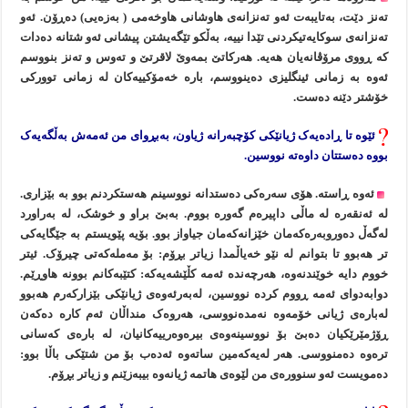
تەنز دێت، بەتایبەت ئەو تەنزانەی هاوشانی هاوخەمی ( بەزەیی) دەڕۆن. ئەو
تەنزانەی سوکایەتیکردنی تێدا نییە، بەڵکو تێگەیشتن پیشانی ئەو شتانە دەدات
کە ڕووی مرۆڤانەیان هەیە. هەرکاتێ بمەوێ لاقرتێ و تەوس و تەنز بنووسم
ئەوە بە زمانی ئینگلیزی دەینووسم، بارە خەمۆکییەکان لە زمانی توورکی
خۆشتر دێنە دەست.
ئێوە تا ڕادەیەک ژیانێکی کۆچبەرانە ژیاون، بەبڕوای من ئەمەش بەڵگەیەک
بووە دەستتان داوەتە نووسین.
ئەوە ڕاستە. هۆی سەرەکی دەستدانە نووسینم هەستکردنم بوو بە بێزاری.
لە ئەنقەرە لە ماڵی داپیرەم گەورە بووم. بەبێ براو و خوشک، لە بەراورد
لەگەڵ دەوروبەرەکەمان خێزانەکەمان جیاواز بوو. بۆیە پێویستم بە جێگایەکی
تر هەبوو تا بتوانم لە نێو خەیاڵمدا زیاتر بڕۆم: بۆ مەملەکەتی چیرۆک. ئیتر
خووم دایە خوێندنەوە، هەرچەندە ئەمە کڵێشەیەکە: کتێبەکانم بوونە هاوڕێم.
دوابەدوای ئەمە ڕووم کردە نووسین، لەبەرئەوەی ژیانێکی بێزارکەرم هەبوو
لەبارەی ژیانی خۆمەوە نەمدەنووسی، هەروەک منداڵان ئەم کارە دەکەن
ڕۆژمێرێکیان دەبێ بۆ نووسینەوەی بیرەوەرییەکانیان، لە بارەی کەسانی
ترەوە دەمنووسی. هەر لەیەکەمین ساتەوە ئەدەب بۆ من شتێکی باڵا بوو:
دەمویست ئەو سنوورەی من لێوەی هاتمە ژیانەوە بیبەزێنم و زیاتر بڕۆم.