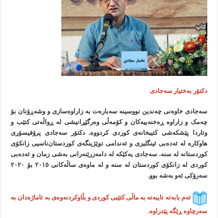
دکتۆر بەختیار سەجادی
سەجادی خاوەنی چەندین نووسینە سەبارەت بە زاراوەسازی و وشەڕۆنان بۆ
چەمک و زاراوە ڕەخنەییەکان و کۆمەڵی وەرگێڕانیشی لە ڕواڵەتی کتێب و
وتاردا پێشکەشی کتیبخانەی کوردی کردووە. دکتۆر سەجادی پرۆفیسۆری
هاوکارە لە ئەدەبی ئینگلیزی و ئەندامی توێژینگەی کوردستان‌ناسیی زانکۆی
کوردستانە لە سنە. سەجادی یەکێکە لە دامەزرێنەرانی بەشی زمان و ئەدەبی
کوردی لە زانکۆی کوردستان لە سنە و لە ماوەی ساڵەکانی ٢٠١٥ بۆ ٢٠٢٠
سەرۆکی ئەو بەشە بوو.
ئەم بابەتە تایبەتە بە ماڵی کتێبی کوردی و بڵاوکردنەوەی بە ئاماژەدان بە
سەرچاوە ڕێگە پێدراوە.