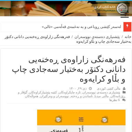
لەسەر کێشی ڕوباعی و به نەغمەی قەڵەمی «ئالی»
خانه
/
پێشنیاری ده‌سته‌ی نووسه‌ران
/
فەرهەنگی زاراوەی ڕەخنەیی دانانی دکتۆر
بەختیار سەجادی چاپ و بڵاو کرایەوە
فەرهەنگی زاراوەی ڕەخنەیی
دانانی دکتۆر بەختیار سەجادی چاپ
و بڵاو کرایەوە
ماڵی کتێبی کوردی
دی ۲۹, ۱۴۰۰
پێشنیاری ده‌سته‌ی نووسه‌ران
,
تازه‌ چاپکراوه‌کان
,
کتێبه‌ پێشنیارکراوه‌کان
,
گۆڤار و
ڕۆژنامه‌کان
,
ماڵتی میدیا
,
ناساندن و ڕه‌خنه‌
,
نووسه‌ران و وه‌رگێڕان
,
هه‌واڵه‌کان
6 نظرها