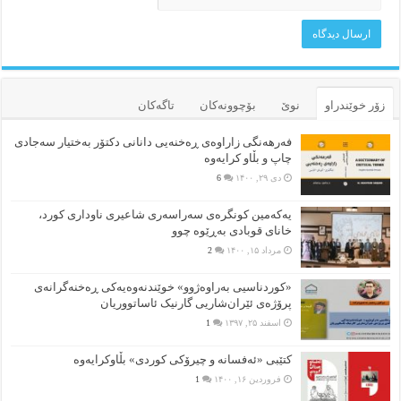
زۆر خوێندراو
نوێ
بۆچوونه‌کان
تاگەکان
فەرهەنگی زاراوەی ڕەخنەیی دانانی دکتۆر بەختیار سەجادی
چاپ و بڵاو کرایەوە
دی ۲۹, ۱۴۰۰
6
یەکەمین کونگرەی سەراسەری شاعیری‌ ناوداری کورد،
خانای قوبادی بەڕێوە چوو
مرداد ۱۵, ۱۴۰۰
2
«کوردناسیی بەراوەژوو» خوێندنەوەیەکی ڕەخنەگرانەی
پرۆژەی ئێران‌شاریی گارنیک ئاساتووریان
اسفند ۲۵, ۱۳۹۷
1
کتێبی «ئەفسانە و چیرۆکی کوردی» بڵاوکرایەوە
فروردین ۱۶, ۱۴۰۰
1