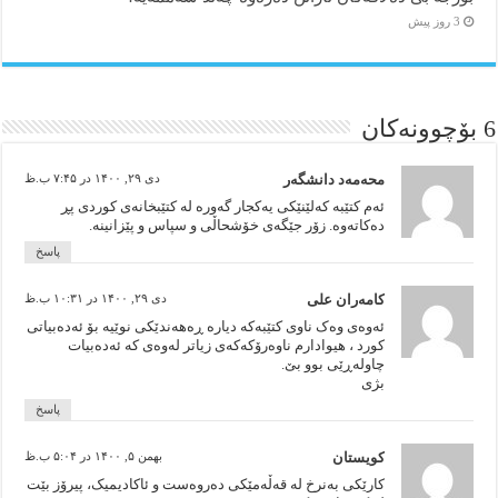
3 روز پیش
6 بۆچوونه‌کان
محەمەد دانشگەر
دی ۲۹, ۱۴۰۰ در ۷:۴۵ ب.ظ
ئەم کتێبە کەلێنێکی یەکجار گەورە لە کتێبخانەی کوردی پڕ
دەکاتەوە. زۆر جێگەی خۆشحاڵی و سپاس و پێزانینە.
پاسخ
کامەران علی
دی ۲۹, ۱۴۰۰ در ۱۰:۳۱ ب.ظ
ئەوەی وەک ناوی کتێبەکە دیارە ڕەهەندێکی نوێیە بۆ ئەدەبیاتی
کورد ، هیوادارم ناوەرۆکەکەی زیاتر لەوەی کە ئەدەبیات
چاولەڕێی بوو بێ.
بژی
پاسخ
کویستان
بهمن ۵, ۱۴۰۰ در ۵:۰۴ ب.ظ
کارێکی بەنرخ لە قەڵەمێکی دەروەست و ئاکادیمیک، پیرۆز بێت