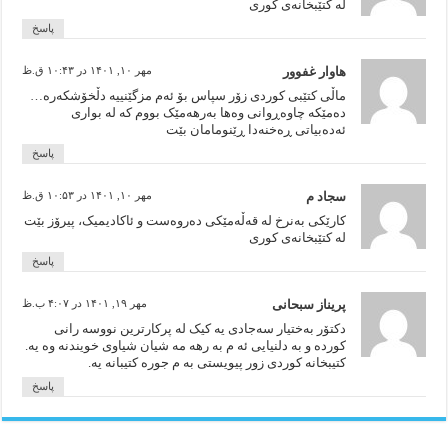
لە کتێبخانەی کوری
پاسخ
هاوار غفوور
مهر ۱۰, ۱۴۰۱ در ۱۰:۴۳ ق.ظ
ماڵی کتێبی کوردی زۆر سپاس بۆ‌‌ ئەم مزگێنییە دڵخۆشکەرە…
دەمێکە چاوەڕوانی وەها بەرهەمێک بووم کە لە بواری
ئەدەبیاتی ڕەخنەدا ڕێنومامان بێت
پاسخ
سجاد م
مهر ۱۰, ۱۴۰۱ در ۱۰:۵۳ ق.ظ
کارێکی بەنرخ لە قەڵەمێکی دەروەست و ئاکادیمیک، پیرۆز بێت
لە کتێبخانەی کوری
پاسخ
پریناز سبحانی
مهر ۱۹, ۱۴۰۱ در ۴:۰۷ ب.ظ
دکتۆر بەختیار سەجادی یه کیک له پرکارترین نووسه رانی
کورده و به دلنیایی ئه م به رهه مه شیان شیاوی خویندنه وه یه.
کتیبخانه کوردی زور پیویستی به م جوره کتیبانه یه.
پاسخ