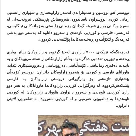
نووسەر ئەو نووسین و سمینارانەی لەسەر زاراوەسازی و شێوازی زانستیی
زمانی کوردی نووسراون ناساندووە. هەروەهاش پێڕستێکی تیروتەسەلی لە
سەرچاوەکانی بواری فەرهەنگ‌دانان و زمانی زانستی بە زمانەکانی ئینگلیسی،
فەرنسی، فارسی و کوردیی ناوەندی و سەروو داناوە کە بەسەر دوو بەشی
فەرهەنگ و لێکۆڵینەوە ڕەخنەییەکاندا پۆلێنبەندیی کردوون.
فەرهەنگەکە نزیکەی ٧٠٠٠ زاراوەی لەخۆ گرتووە و زاراوەکان زیاتر بواری
ڕەخنە و تیۆریی ئەدەبی دەگرنەوە، بەڵام زاراوەکانی زانستە مرۆییەکان و بە
تایبەت دەڤەری زمانناسی، کۆمەڵناسی، دەروونناسی و دەروونشیکاری تێدایە.
هاوواتای فارسی و کوردی بۆ هەموو زاراوەکان دانراون. نووسەر کۆمەڵێ
پێشنیازی تازەشی بۆ وەرگێڕانی دروستی زاراوەکان بە فارسی
پێشکەش‌کردووە. لە وەرگێڕانی کوردیی زاراوەکاندا هاوواتاکان بە هەر دوو
زاری کوردیی ناوەندی و سەروو دانراون. هاوواتای زاراوەکان لە کوردیی
ناوەندیدا بە ئەلفوبێی عەرەبی و لە کوردیی سەروودا بە ئەلفوبێی لاتینی
دانراون.