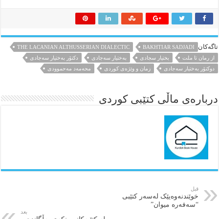
تاگەکان
THE LACANIAN ALTHUSSERIAN DIALECTIC
BAKHTIAR SADJADI
از رمان تا ملت
بختیار سجادی
بەختیار سەجادی
دکتۆر بەختیار سەجادی
دوکتۆر بەختیار سەجادی
زمان و وێژەی کوردی
محەمەد مەحموودی
درباره‌ی ماڵی کتێبی کوردی
قبل
خوێندنەوەیێک لەسەر کتێبی
“سەفەرە میوان”
بعد