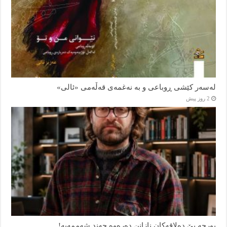
لەسەر کێشی ڕوباعی و به نەغمەی قەڵەمی «ئالی»
2 روز پیش
بورجە بێ دەلاقەکان نازانن دەرەوە چەند شەممەیە!