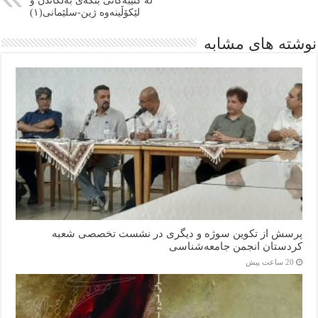
لە کتێبەکانی بنکەی بەڵگاندن و
لێکۆڵینەوە ژین-سلێمانی(١)
نوشته های مشابه
پرسش از تکوین سوژه و دیگری در نشست تخصصی شعبه
کردستان انجمن جامعه‌شناسی
20 ساعت پیش