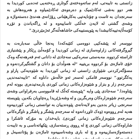
زانستی بە تایبەتی، له‌م ساته‌وه‌خته‌ی گوتاری ڕه‌خنه‌یی ئه‌ده‌بی کوردیدا بە
هەر دوو بەشی ئەکادێمیک و دەرەوەی ئەکادێمیاوە و هەروەهاش بە
سەرنجدان بە ئاست و چۆنایەتیی بەکارهێنانی ڕۆژانەی هەندێ دەستەواژە و
وشەی گشتی لە لایەن خەڵکی ئاساییەوە و لە ڕاگەیاندن و تۆڕە
کۆمەڵایەتییەکانیشدا به پێویستییه‌کی حاشاهه‌ڵنه‌گر ئه‌ژمێردرێ.”
نووسەر لە پێشەکیی دووەمی کتێبەکەدا پەنجا خاڵی سەبارەت بە
گیروگرفتەکانی زاراوەسازی لە زمانی کوردیدا و کۆمەڵێ ڕێکار و پێشنیازی
ئاراستە کردووە. مەبەستی سەرەکیی سەجادی لە دانانی ئەم فەرهەنەگە وەک
خۆی ئاماژەی بۆ کردووە بریتییە “له‌ هه‌وڵدان‌ بۆ دانان و گشتگیرکردنه‌وه‌ و
مسۆگه‌رکردنی شێوازی زانستی له‌ زمانی کوردیدا به‌ شێوه‌یه‌کی پاراو و
یه‌کگرتوو.” نووسەر قامکی لەسەر ئەو خاڵەش داناوە کە “تایبەتمەندیی
سەرجەم زار و بنزار و شێوەزارەکانی زمانی کوردی یارمەتیدەری بوونە لەم
پێناوەدا.” سەجادی پێی وایە “پێویستە کەڵک لە قامووسی بەرفراوانی وشەی
سەرجەم شێوەزارەکان وەربگرین و لە وشەبژێریدا ڕەچاویان بکەین. پێویستە
سەرنجی زیاتر بدەین بەو لایەنانەی پێوەندییان بە توانستی زمانی کوردییەوە
هەیە لەم ڕووەوە (وەک ئاوڕدانەوە لە سەرجەم پێشگر و پاشگر و ناوگرەکانی
سەرجەم شێوەزارەکانی زمانی کوردی). بایەخدان بە مۆرکە ئاشکرا و
شاراوەکانی زمانی کوردی چ لە ڕووی ڕستەسازی، پێکهاتەناسی و بە تایبەت
دەستەواژەسازییەوە و چ لە باری وشەناسییەوە ئاماژەن بۆ پۆتانسیەل و
توانستەکانی ئەم زمانە لە وشەڕۆنان و زاراوەداناندا.