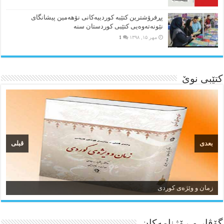
پڕفرۆشترین کتێبە کوردییەکانی نۆهەمین پیشانگای
نێونەتەوەیی کتێبی کوردستان سنە
مهر ۱۵, ۱۳۹۸
1
کتێبی نوێ
بعدی
قبلی
زمان و وێژەی کوردی
گۆڤار و ڕۆژنامه‌کان