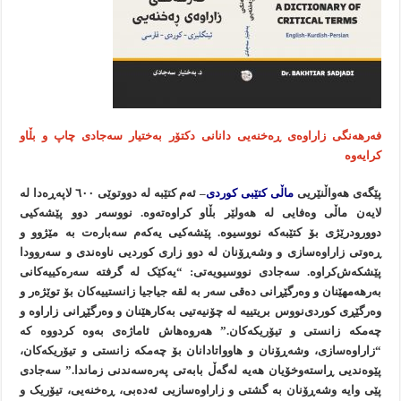
فەرهەنگی زاراوەی ڕەخنەیی دانانی دکتۆر بەختیار سەجادی چاپ و بڵاو
کرایەوە
پێگەی هەواڵنێریی
ماڵی کتێبی کوردی
– ئەم کتێبە لە دووتوێی ٦٠٠ لاپەڕەدا لە
لایەن ماڵی وەفایی لە هەولێر بڵاو کراوەتەوە. نووسەر دوو پێشەکیی
دوورودرێژی بۆ کتێبەکە نووسیوە. پێشەکیی یەکەم سەبارەت بە مێژوو و
ڕەوتی زاراوەسازی و وشەڕۆنان لە دوو زاری کوردیی ناوەندی و سەروودا
پێشکەش‌کراوە. سەجادی نووسیویەتی: “یه‌کێک له‌ گرفته‌ سه‌ره‌کییه‌کانی
به‌رهه‌مهێنان و وه‌رگێڕانی دەقی سەر بە لقە جیاجیا زانستییەکان بۆ توێژەر و
وەرگێڕی کوردی‌نووس بریتییه‌ له‌ چۆنیه‌تیی به‌کارهێنان و وه‌رگێڕانی زاراوه‌ و
چه‌مکه‌ زانستی و تیۆریکەکان.” هەروەهاش ئاماژەی بەوە کردووە کە
“زاراوەسازی، وشەڕۆنان و هاوواتادانان بۆ چەمکە زانستی و تیۆریکەکان،
پێوەندیی ڕاستەوخۆیان هەیە لەگەڵ بابەتی پەرەسەندنی زماندا.” سەجادی
پێی وایە وشەڕۆنان بە گشتی و زاراوه‌سازیی ئه‌ده‌بی، ڕه‌خنه‌یی، تیۆریک و