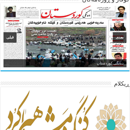
بعدی
قبلی
ئاژانسی هەواڵی مێهر
ده‌نگی کوردستان
ڕیکلام