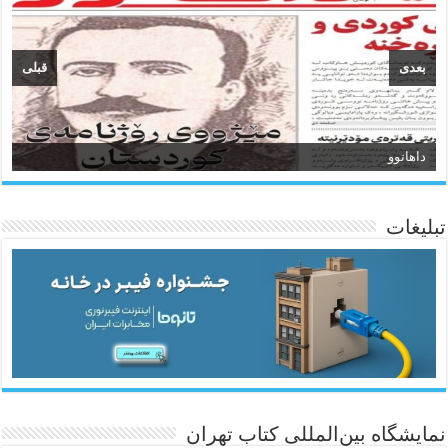
بعدی
قبلی
داهاتوو
سیروان
تبلیغات
ئاژانسی هەواڵی مێهر
نمایشگاه بین‌المللی کتاب تهران