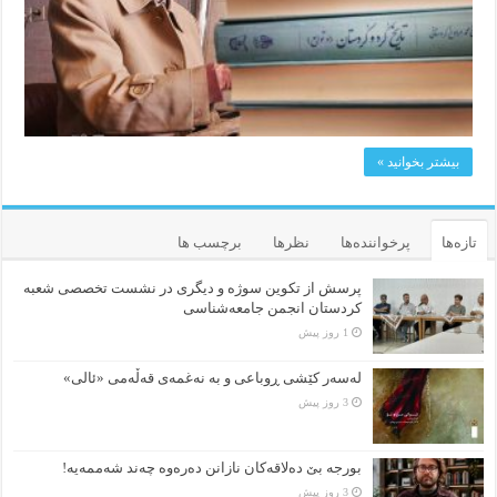
بیشتر بخوانید »
تازه‌ها
پرخواننده‌ها
نظرها
برچسب ها
پرسش از تکوین سوژه و دیگری در نشست تخصصی شعبه
کردستان انجمن جامعه‌شناسی
1 روز پیش
لەسەر کێشی ڕوباعی و به نەغمەی قەڵەمی «ئالی»
3 روز پیش
بورجە بێ دەلاقەکان نازانن دەرەوە چەند شەممەیە!
3 روز پیش