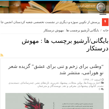
پرسش از تکوین سوژه و دیگری در نشست تخصصی شعبه کردستان انجمن جام
خانه
/
بایگانی/آرشیو برچسب ها : مهوش درستکار
بایگانی/آرشیو برچسب ها :
مهوش
درستکار
“وطنی برای زخم و تنی برای عشق” گزیده شعر
نوِ هورامی، منتشر شد
اسفند ۱۶, ۱۳۹۹
اخبار و رویدادها
,
بولتن مجلات
,
پیشنهاد تحریریه
,
تازەهای نشر
,
چندرسانه‌ای
,
دسته‌بندی
نشده
,
کتابهای پیشنهادی
,
معرفی و نقد
,
نویسندگان و مترجمان
0