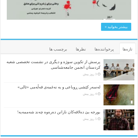
بیشتر بخوانید »
تازه‌ها
پرخواننده‌ها
نظرها
برچسب ها
پرسش از تکوین سوژه و دیگری در نشست تخصصی شعبه
کردستان انجمن جامعه‌شناسی
3 روز پیش
لەسەر کێشی ڕوباعی و به نەغمەی قەڵەمی «ئالی»
4 روز پیش
بورجە بێ دەلاقەکان نازانن دەرەوە چەند شەممەیە!
5 روز پیش