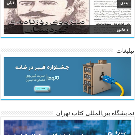
بعدی
قبلی
داهاتوو
سیروان
تبلیغات
ئاژانسی هەواڵی مێهر
نمایشگاه بین‌المللی کتاب تهران