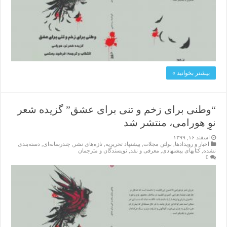
بیشتر بخوانید »
“وطنی برای زخم و تنی برای عشق” گزیده شعر
نوِ هورامی، منتشر شد
اسفند ۱۶, ۱۳۹۹
اخبار و رویدادها
,
بولتن مجلات
,
پیشنهاد تحریریه
,
تازەهای نشر
,
چندرسانه‌ای
,
دسته‌بندی
نشده
,
کتابهای پیشنهادی
,
معرفی و نقد
,
نویسندگان و مترجمان
0