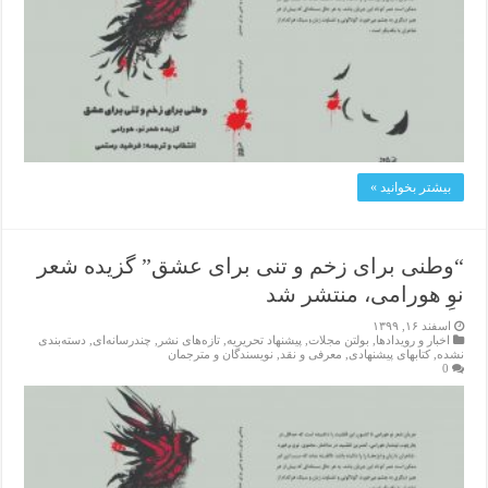
بیشتر بخوانید »
“وطنی برای زخم و تنی برای عشق” گزیده شعر
نوِ هورامی، منتشر شد
اسفند ۱۶, ۱۳۹۹
اخبار و رویدادها
,
بولتن مجلات
,
پیشنهاد تحریریه
,
تازەهای نشر
,
چندرسانه‌ای
,
دسته‌بندی
نشده
,
کتابهای پیشنهادی
,
معرفی و نقد
,
نویسندگان و مترجمان
0