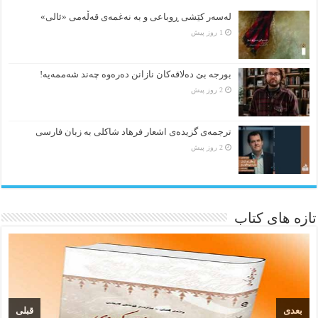
لەسەر کێشی ڕوباعی و به نەغمەی قەڵەمی «ئالی»
1 روز پیش
بورجە بێ دەلاقەکان نازانن دەرەوە چەند شەممەیە!
2 روز پیش
ترجمه‌ی گزیده‌‌ی اشعار فرهاد شاکلی به زبان فارسی
2 روز پیش
تازه های کتاب
بعدی
قبلی