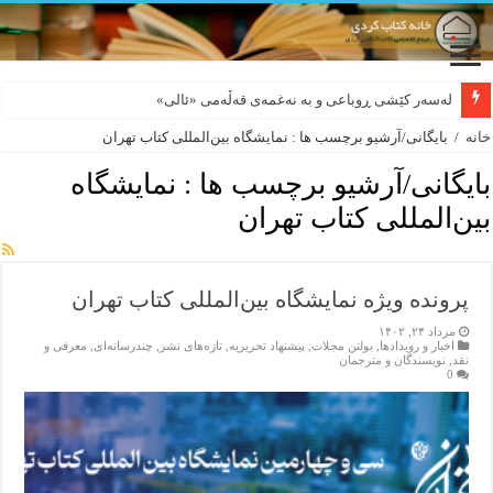
لەسەر کێشی ڕوباعی و به نەغمەی قەڵەمی «ئالی»
بورجە بێ دەلاقەکان نازانن دەرەوە چەند شەممەیە!
خانه
/
بایگانی/آرشیو برچسب ها : نمایشگاه بین‌المللی کتاب تهران
بایگانی/آرشیو برچسب ها :
نمایشگاه
بین‌المللی کتاب تهران
پرونده ویژه نمایشگاه بین‌المللی کتاب تهران
مرداد ۲۴, ۱۴۰۲
اخبار و رویدادها
,
بولتن مجلات
,
پیشنهاد تحریریه
,
تازەهای نشر
,
چندرسانه‌ای
,
معرفی و
نقد
,
نویسندگان و مترجمان
0