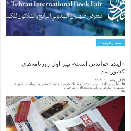
بیشتر بخوانید »
«آینده خواندنی است» تیتر اول روزنامه‌های
کشور شد
اردیبهشت ۲۰, ۱۴۰۲
اخبار و رویدادها
,
بولتن مجلات
,
پیشنهاد تحریریه
,
تازەهای نشر
,
چندرسانه‌ای
,
کتابهای
پیشنهادی
,
معرفی و نقد
,
نویسندگان و مترجمان
0