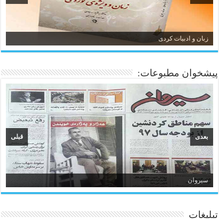
زبان و ادبیات کردی
پیشخوان مطبوعات:
بعدی
قبلی
سیروان
تبلیغات
ئاژانسی هەواڵی مێهر