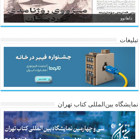
داهاتوو
سیروان
تبلیغات
ئاژانسی هەواڵی مێهر
نمایشگاه بین‌المللی کتاب تهران