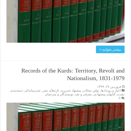
بیشتر بخوانید »
Records of the Kurds: Territory, Revolt and
Nationalism, 1831-1979
فروردین ۲۷, ۱۳۹۹
اخبار و رویدادها
,
بولتن مجلات
,
پیشنهاد تحریریه
,
تازەهای نشر
,
چندرسانه‌ای
,
دسته‌بندی
نشده
,
کتابهای پیشنهادی
,
معرفی و نقد
,
نویسندگان و مترجمان
0