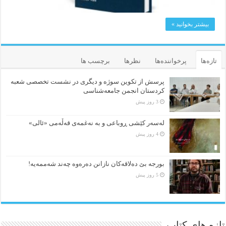
بیشتر بخوانید »
تازه‌ها
پرخواننده‌ها
نظرها
برچسب ها
پرسش از تکوین سوژه و دیگری در نشست تخصصی شعبه
کردستان انجمن جامعه‌شناسی
3 روز پیش
لەسەر کێشی ڕوباعی و به نەغمەی قەڵەمی «ئالی»
4 روز پیش
بورجە بێ دەلاقەکان نازانن دەرەوە چەند شەممەیە!
5 روز پیش
تازه های کتاب