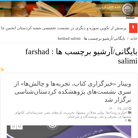
پرسش از تکوین سوژه و دیگری در نشست تخصصی شعبه کردستان انجمن جام
خانه
/
بایگانی/آرشیو برچسب ها : farshad salimi
بایگانی/آرشیو برچسب ها :
farshad
salimi
وبینار «خبرگزاری کتاب، تجربه‌ها و چالش‌ها» از
سری نشست‌های پژوهشکده کردستان‌شناسی
برگزار شد
آبان ۲۵, ۱۴۰۰
اخبار و رویدادها
,
بولتن مجلات
,
پیشنهاد تحریریه
,
تازەهای نشر
,
چندرسانه‌ای
,
کتابهای
پیشنهادی
,
معرفی و نقد
,
نویسندگان و مترجمان
0