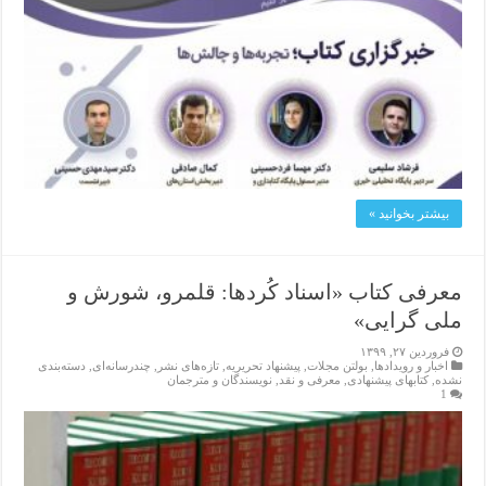
بیشتر بخوانید »
معرفی کتاب «اسناد كُردها: قلمرو، شورش و
ملی گرایی»
فروردین ۲۷, ۱۳۹۹
اخبار و رویدادها
,
بولتن مجلات
,
پیشنهاد تحریریه
,
تازەهای نشر
,
چندرسانه‌ای
,
دسته‌بندی
نشده
,
کتابهای پیشنهادی
,
معرفی و نقد
,
نویسندگان و مترجمان
1