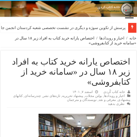
لەسەر کێشی ڕوباعی و به نەغمەی قەڵەمی «ئالی»
پرسش از تکوین سوژه و دیگری در نشست تخصصی شعبه کردستان انجمن جام
خانه
/
اخبار و رویدادها
/
اختصاص یارانه خرید کتاب به افراد زیر ۱۸ سال در
«سامانه خرید از کتابفروشی»
اختصاص یارانه خرید کتاب به افراد
زیر ۱۸ سال در «سامانه خرید از
کتابفروشی»
خانه کتاب کُردی
اسفند ۷, ۱۴۰۱
اخبار و رویدادها
,
بولتن مجلات
,
پیشنهاد تحریریه
,
تازەهای نشر
,
چندرسانه‌ای
,
کتابهای
پیشنهادی
,
معرفی و نقد
,
نویسندگان و مترجمان
نظری بدهید