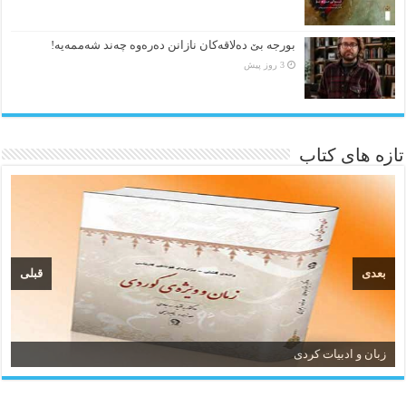
بورجە بێ دەلاقەکان نازانن دەرەوە چەند شەممەیە!
3 روز پیش
تازه های کتاب
بعدی
قبلی
زبان و ادبیات کردی