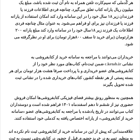
هر کُدملی که سیم‌کارت تلفن همراه به نام آن ثبت شده باشد، مبلغ یک
‌میلیون ریال یارانه کتاب تعلق می‌گیرد. چنانچه فردی اطلاعات فرزند یا
فرزندان زیر ۱۸ سال خود را در این سامانه وارد کند امکان استفاده از یارانه
فرزند یا فرزندان نیز برای او فراهم می‌شود. به عنوان مثال چنانچه فردی
اطلاعات یک فرزند زیر ۱۸سال خود را در سامانه وارد کند مبلغ یارانه ۲۰۰
هزارتومان (برای خرید تا سقف ۸۰۰هزار تومان) برای او در نظرگرفته می
شود.
خریداران می‌توانند با مراجعه به سامانه خرید از کتابفروشی به
نشانی
c.ketab.ir
ضمن ثبت‌نام، کتاب‌های مورد نظر خود را از
کتابفروشی‌های عضو خریداری و با پرداخت صرفا هشت هزار تومان برای هر
بسته پستی از هر نقطه کشور، کتاب‌های خریداری شده را در نشانی ثبت
شده تحویل بگیرند
همچنین به منظور رونق بیشتر فضای فیزیکی کتابفروشی‌ها امکان فروش
حضوری نیز از ششم تا دهم اسفندماه ۱۴۰۱ فراهم شده است و دوستداران
کتاب می‌توانند در تاریخ یادشده با مراجعه به کتابفروشی‌های عضو «سامانه‌
خرید از کتابفروشی» از یارانه‌ اختصاص یافته به کدملی خود استفاده کنند.
علاقه‌مندانی که پیش از این در سامانه خرید از کتابفروشی ثبت نام نکرده اند
به منظور تسریع در خرید حضوری قبل از حضور در کتابفروشی نسبت به ثبت