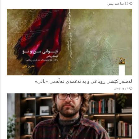
15 ساعت پیش
لەسەر کێشی ڕوباعی و به نەغمەی قەڵەمی «ئالی»
2 روز پیش