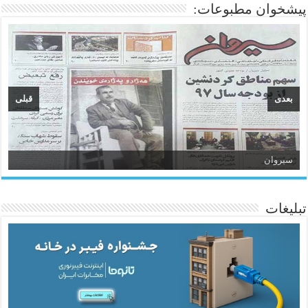
پیشخوان مطبوعات:
بعدی
قبلی
سیروان
تبلیغات
ئاژانسی هەواڵی مێهر