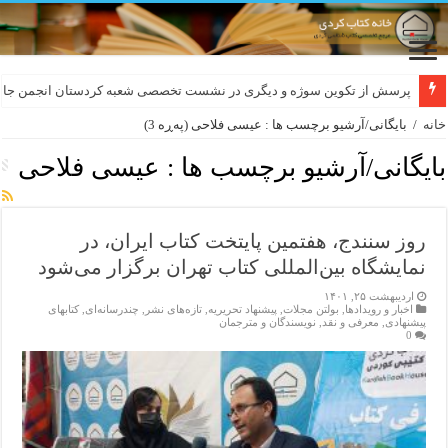
لەسەر کێشی ڕوباعی و به نەغمەی قەڵەمی «ئالی»
پرسش از تکوین سوژه و دیگری در نشست تخصصی شعبه کردستان انجمن جام
خانه
/
بایگانی/آرشیو برچسب ها : عیسی فلاحی
(پەڕە 3)
بایگانی/آرشیو برچسب ها :
عیسی فلاحی
روز سنندج، هفتمین پایتخت کتاب ایران، در
نمایشگاه بین‌المللی کتاب تهران برگزار می‌شود
اردیبهشت ۲۵, ۱۴۰۱
اخبار و رویدادها
,
بولتن مجلات
,
پیشنهاد تحریریه
,
تازەهای نشر
,
چندرسانه‌ای
,
کتابهای
پیشنهادی
,
معرفی و نقد
,
نویسندگان و مترجمان
0