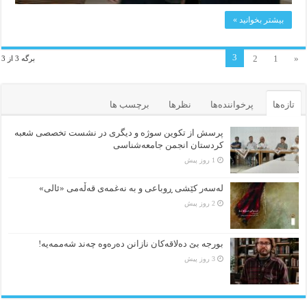
بیشتر بخوانید »
3
2
1
«
برگه 3 از 3
تازه‌ها
پرخواننده‌ها
نظرها
برچسب ها
پرسش از تکوین سوژه و دیگری در نشست تخصصی شعبه
کردستان انجمن جامعه‌شناسی
1 روز پیش
لەسەر کێشی ڕوباعی و به نەغمەی قەڵەمی «ئالی»
2 روز پیش
بورجە بێ دەلاقەکان نازانن دەرەوە چەند شەممەیە!
3 روز پیش