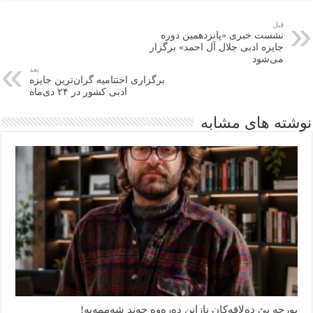
قبل
نشست خبری «پانزدهمین دوره
جایزه ادبی جلال آل احمد» برگزار
می‌شود
بعد
برگزاری اختتامیه گران‌ترین جایزه
ادبی کشور در ۲۴ دی‌ماه
نوشته های مشابه
بورجە بێ دەلاقەکان نازانن دەرەوە چەند شەممەیە!