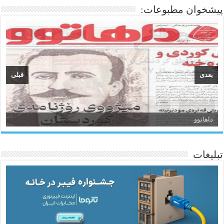
پیشخوان مطبوعات:
بعدی
قبلی
سیروان
تبلیغات
ئاژانسی هەواڵی مێهر