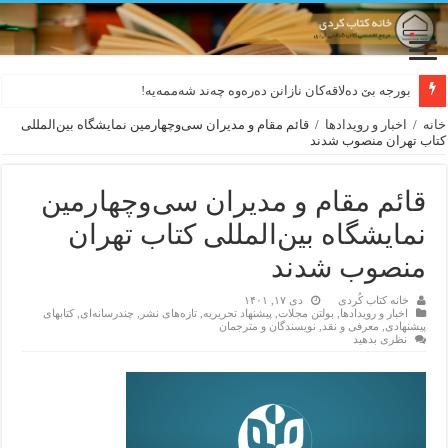
بورجە بێ دەلاقەکان نازانن دەرەوە چەند شەممەیە!
ترجمه‌ی گزیده‌‌ی اشعار فرهاد شاکلی به زبان فارسی
خانه
/
اخبار و رویدادها
/
قائم مقام و مدیران سی‌وچهارمین نمایشگاه بین‌المللی
کتاب تهران منصوب شدند
قائم مقام و مدیران سی‌وچهارمین
نمایشگاه بین‌المللی کتاب تهران
منصوب شدند
خانه کتاب کُردی
دی ۱۷, ۱۴۰۱
اخبار و رویدادها
,
بولتن مجلات
,
پیشنهاد تحریریه
,
تازەهای نشر
,
چندرسانه‌ای
,
کتابهای
پیشنهادی
,
معرفی و نقد
,
نویسندگان و مترجمان
نظری بدهید