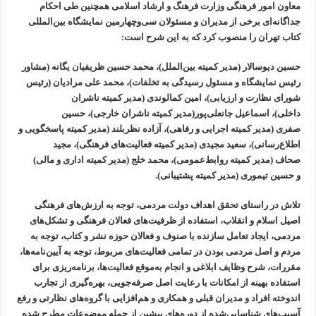
معاون امور فرهنگی وزارت فرهنگ و ارشاد اسلامی همچنین طی احکام
جداگانه‌ای برخی از مدیران و مسئولان سی‌وچهارمین نمایشگاه بین‌المللی
کتاب تهران را منصوب کرد که به این شرح است:
حسین دیوسالار (مدیر کمیته بین‌الملل)، محمد حسین ظریفیان یگانه (مشاور
رئیس نمایشگاه و مسئول رسیدگی به تخلفات)، محمد علی مرادیان (رئیس
شورای نظارت و ارزیابی)، امین کمالوندی (مدیر کمیته ناشران
داخلی)، اسماعیل جانعلی‌پور(مدیر کمیته ناشران خارجی)، حسین
صفری (مدیر کمیته اجرایی و رفاهی)، آزاده نظربلند (مدیر کمیته پاسخگویی و
اطلاع‌رسانی)، سعید مجیدی (مدیر کمیته فعالیت‌های فرهنگی)، مجید
صحاف (مدیر کمیته روابط‌عمومی)، محمد خلج (مدیر کمیته اداری و مالی)
و حسین تیموری (مدیر کمیته پشتیبانی).
تلاش در راستای تحقق اهداف دولت مردمی، توجه به ارزش‌های فرهنگی
اصیل اسلام و انقلاب، استفاده از ظرفیت‌های فعالان فرهنگی و تشکل‌های
مردمی، ایجاد تعامل سازنده با صنوف و فعالان حوزه نشر و کتاب، توجه به
مردم و اصل مردمی بودن در تمامی فعالیت‌های مربوط، توجه به آیین‌نامه‌ها،
مقررات، شرح وظایف ابلاغی و انجام به‌موقع فعالیت‌ها، برنامه‌ریزی برای
استفاده بهینه از امکانات با رعایت اصل صرفه‌جویی، بهره‌گیری از تجارب
اندوخته افراد و مدیران قبلی و همکاری و هم‌افزایی با گروه‌های نظارتی و رفع
آسیب‌های شناسایی‌شده از دوره‌های پیشین از جمله موضوعات مطرح شده