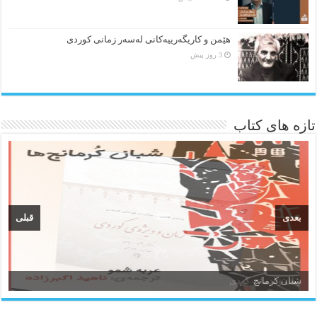
هێمن و كاریگەرییەكانی لەسەر زمانی كوردی
3 روز پیش
تازه های کتاب
بعدی
قبلی
زبان و ادبیات کردی