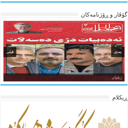
گۆڤار و ڕۆژنامه‌کان
بعدی
قبلی
ئاژانسی هەواڵی مێهر
ژیلوان
ده‌نگی کوردستان
ڕیکلام