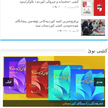
کتێبی «ئەفسانە و چیرۆکی کوردی» بڵاوکرایەوە
فروردین ۱۶, ۱۴۰۰
1
پڕفرۆشترین کتێبە کوردییەکانی نۆهەمین پیشانگای
نێونەتەوەیی کتێبی کوردستان سنە
مهر ۱۵, ۱۳۹۸
1
کتێبی نوێ
بعدی
قبلی
زمان و وێژەی کوردی
فەرهەنگی زانستگای کوردستان