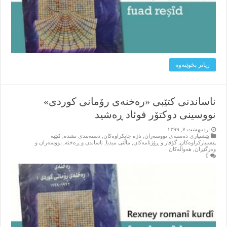
زیاتر بخوێنه‌وه‌
ناساندنى كتێبى «ره‌خنه‌ى رۆمانى كوردى»
نووسینی دوکتۆر فوئاد ڕه‌شید
اردیبهشت ۷, ۱۳۹۹
پێشنیاری ده‌سته‌ی نووسه‌ران
,
تازه‌ چاپکراوه‌کان
,
دسته‌بندی نشده
,
کتێبه‌
پێشنیارکراوه‌کان
,
گۆڤار و ڕۆژنامه‌کان
,
ماڵتی میدیا
,
ناساندن و ڕه‌خنه‌
,
نووسه‌ران و
وه‌رگێڕان
,
هه‌واڵه‌کان
0