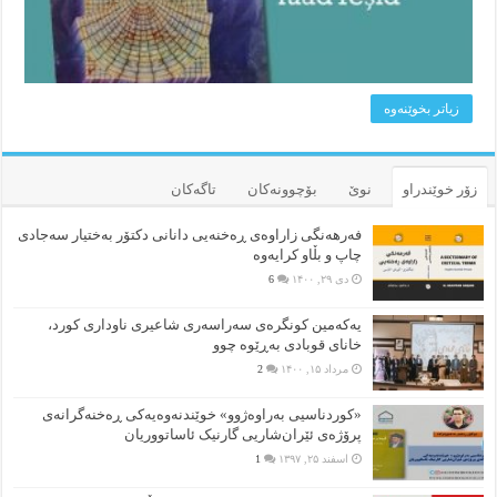
زیاتر بخوێنه‌وه‌
زۆر خوێندراو
نوێ
بۆچوونه‌کان
تاگەکان
فەرهەنگی زاراوەی ڕەخنەیی دانانی دکتۆر بەختیار سەجادی
چاپ و بڵاو کرایەوە
دی ۲۹, ۱۴۰۰
6
یەکەمین کونگرەی سەراسەری شاعیری‌ ناوداری کورد،
خانای قوبادی بەڕێوە چوو
مرداد ۱۵, ۱۴۰۰
2
«کوردناسیی بەراوەژوو» خوێندنەوەیەکی ڕەخنەگرانەی
پرۆژەی ئێران‌شاریی گارنیک ئاساتووریان
اسفند ۲۵, ۱۳۹۷
1