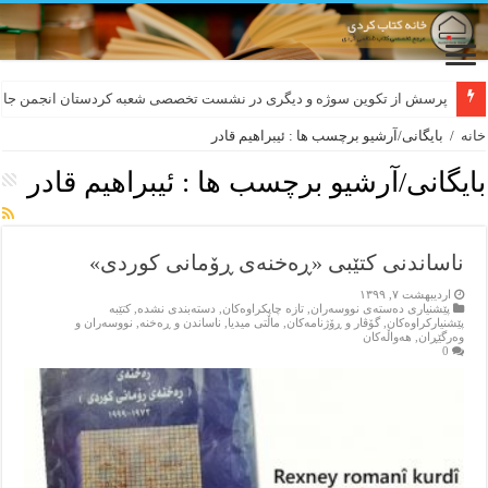
پرسش از تکوین سوژه و دیگری در نشست تخصصی شعبه کردستان انجمن جام
خانه
/
بایگانی/آرشیو برچسب ها : ئيبراهيم قادر
بایگانی/آرشیو برچسب ها :
ئيبراهيم قادر
ناساندنى كتێبى «ڕه‌خنه‌ى ڕۆمانى كوردى»
اردیبهشت ۷, ۱۳۹۹
پێشنیاری ده‌سته‌ی نووسه‌ران
,
تازه‌ چاپکراوه‌کان
,
دسته‌بندی نشده
,
کتێبه‌
پێشنیارکراوه‌کان
,
گۆڤار و ڕۆژنامه‌کان
,
ماڵتی میدیا
,
ناساندن و ڕه‌خنه‌
,
نووسه‌ران و
وه‌رگێڕان
,
هه‌واڵه‌کان
0