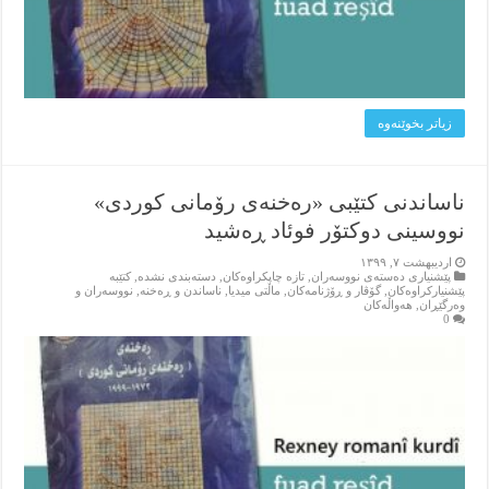
زیاتر بخوێنه‌وه‌
ناساندنى كتێبى «ره‌خنه‌ى رۆمانى كوردى»
نووسینی دوکتۆر فوئاد ڕه‌شید
اردیبهشت ۷, ۱۳۹۹
پێشنیاری ده‌سته‌ی نووسه‌ران
,
تازه‌ چاپکراوه‌کان
,
دسته‌بندی نشده
,
کتێبه‌
پێشنیارکراوه‌کان
,
گۆڤار و ڕۆژنامه‌کان
,
ماڵتی میدیا
,
ناساندن و ڕه‌خنه‌
,
نووسه‌ران و
وه‌رگێڕان
,
هه‌واڵه‌کان
0