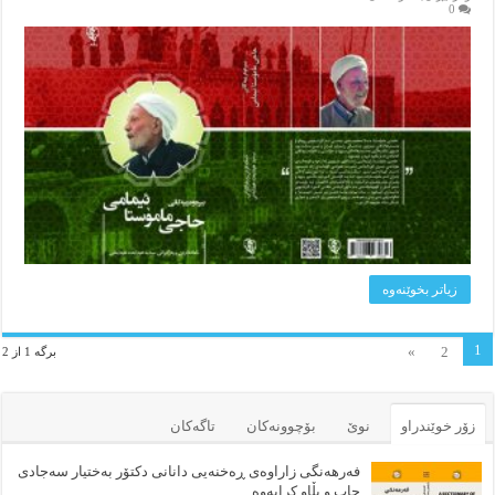
0
زیاتر بخوێنه‌وه‌
1
»
2
برگه 1 از 2
زۆر خوێندراو
نوێ
بۆچوونه‌کان
تاگەکان
فەرهەنگی زاراوەی ڕەخنەیی دانانی دکتۆر بەختیار سەجادی
چاپ و بڵاو کرایەوە