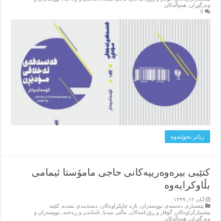
وه‌رگێڕان
,
هه‌واڵه‌کان
0
زیاتر بخوێنه‌وه‌
کتێبی بیرەوەرییەکانی حاجی مامۆستا ئیمامی
بڵاوکرایەوە
آبان ۱۲, ۱۳۹۹
پێشنیاری ده‌سته‌ی نووسه‌ران
,
تازه‌ چاپکراوه‌کان
,
دسته‌بندی نشده
,
کتێبه‌
پێشنیارکراوه‌کان
,
گۆڤار و ڕۆژنامه‌کان
,
ماڵتی میدیا
,
ناساندن و ڕه‌خنه‌
,
نووسه‌ران و
وه‌رگێڕان
,
هه‌واڵه‌کان