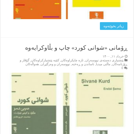
زیاتر بخوێنه‌وه‌
ڕۆمانی «شوانی کورد» چاپ و بڵاوکرایەوە
خرداد ۱۱, ۱۴۰۰
پێشنیاری ده‌سته‌ی نووسه‌ران
,
تازه‌ چاپکراوه‌کان
,
کتێبه‌ پێشنیارکراوه‌کان
,
گۆڤار و
ڕۆژنامه‌کان
,
ماڵتی میدیا
,
ناساندن و ڕه‌خنه‌
,
نووسه‌ران و وه‌رگێڕان
,
هه‌واڵه‌کان
0