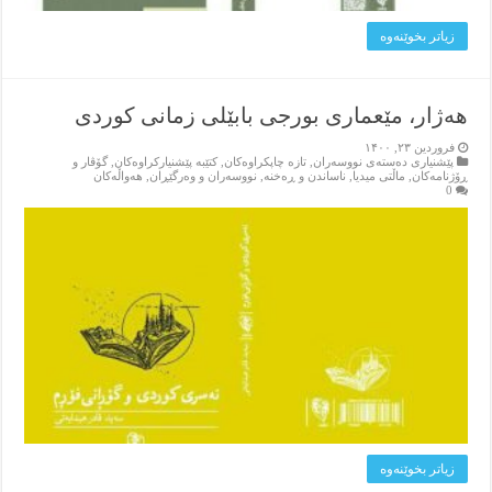
زیاتر بخوێنه‌وه‌
هەژار، مێعماری بورجی بابێلی زمانی کوردی
فروردین ۲۳, ۱۴۰۰
پێشنیاری ده‌سته‌ی نووسه‌ران
,
تازه‌ چاپکراوه‌کان
,
کتێبه‌ پێشنیارکراوه‌کان
,
گۆڤار و
ڕۆژنامه‌کان
,
ماڵتی میدیا
,
ناساندن و ڕه‌خنه‌
,
نووسه‌ران و وه‌رگێڕان
,
هه‌واڵه‌کان
0
زیاتر بخوێنه‌وه‌