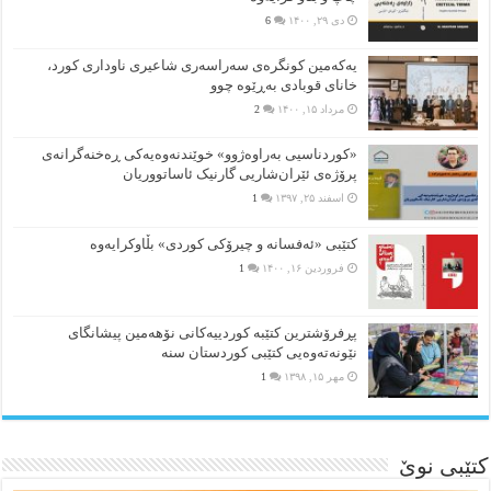
دی ۲۹, ۱۴۰۰
6
یەکەمین کونگرەی سەراسەری شاعیری‌ ناوداری کورد،
خانای قوبادی بەڕێوە چوو
مرداد ۱۵, ۱۴۰۰
2
«کوردناسیی بەراوەژوو» خوێندنەوەیەکی ڕەخنەگرانەی
پرۆژەی ئێران‌شاریی گارنیک ئاساتووریان
اسفند ۲۵, ۱۳۹۷
1
کتێبی «ئەفسانە و چیرۆکی کوردی» بڵاوکرایەوە
فروردین ۱۶, ۱۴۰۰
1
پڕفرۆشترین کتێبە کوردییەکانی نۆهەمین پیشانگای
نێونەتەوەیی کتێبی کوردستان سنە
مهر ۱۵, ۱۳۹۸
1
کتێبی نوێ