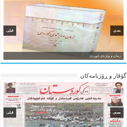
بعدی
قبلی
زمان و وێژەی کوردی
گۆڤار و ڕۆژنامه‌کان
بعدی
قبلی