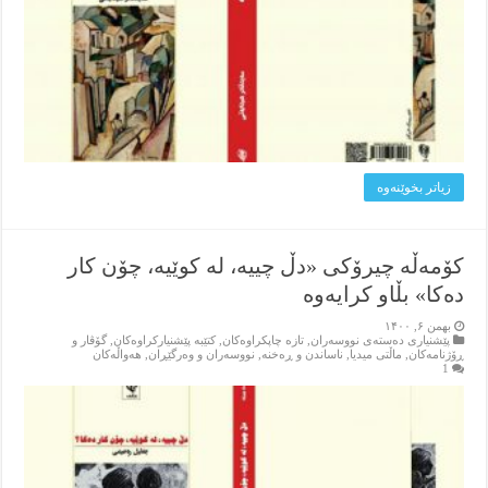
زیاتر بخوێنه‌وه‌
کۆمەڵە چیرۆکی «دڵ چییە، لە کوێیە، چۆن کار
دەکا» بڵاو کرایەوە
بهمن ۶, ۱۴۰۰
پێشنیاری ده‌سته‌ی نووسه‌ران
,
تازه‌ چاپکراوه‌کان
,
کتێبه‌ پێشنیارکراوه‌کان
,
گۆڤار و
ڕۆژنامه‌کان
,
ماڵتی میدیا
,
ناساندن و ڕه‌خنه‌
,
نووسه‌ران و وه‌رگێڕان
,
هه‌واڵه‌کان
1