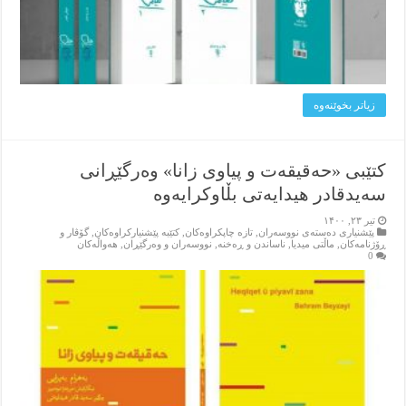
زیاتر بخوێنه‌وه‌
کتێبی «حەقیقەت و پیاوی زانا» وەرگێڕانی
سەیدقادر هیدایەتی بڵاوکرایەوە
تیر ۲۳, ۱۴۰۰
پێشنیاری ده‌سته‌ی نووسه‌ران
,
تازه‌ چاپکراوه‌کان
,
کتێبه‌ پێشنیارکراوه‌کان
,
گۆڤار و
ڕۆژنامه‌کان
,
ماڵتی میدیا
,
ناساندن و ڕه‌خنه‌
,
نووسه‌ران و وه‌رگێڕان
,
هه‌واڵه‌کان
0