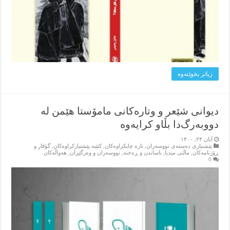
زیاتر بخوێنه‌وه‌
دیوانی شێعر و وتارەکانی مامۆستا هێمن لە
دووبەرگ‌دا بڵاو کرایەوە
آبان ۲۴, ۱۴۰۰
پێشنیاری ده‌سته‌ی نووسه‌ران
,
تازه‌ چاپکراوه‌کان
,
کتێبه‌ پێشنیارکراوه‌کان
,
گۆڤار و
ڕۆژنامه‌کان
,
ماڵتی میدیا
,
ناساندن و ڕه‌خنه‌
,
نووسه‌ران و وه‌رگێڕان
,
هه‌واڵه‌کان
0