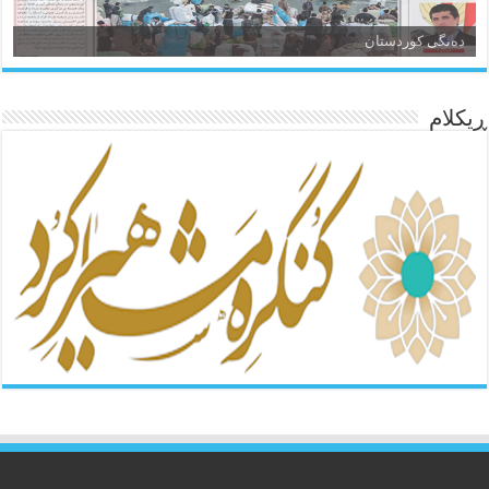
ئاژانسی هەواڵی مێهر
ده‌نگی کوردستان
ڕیکلام