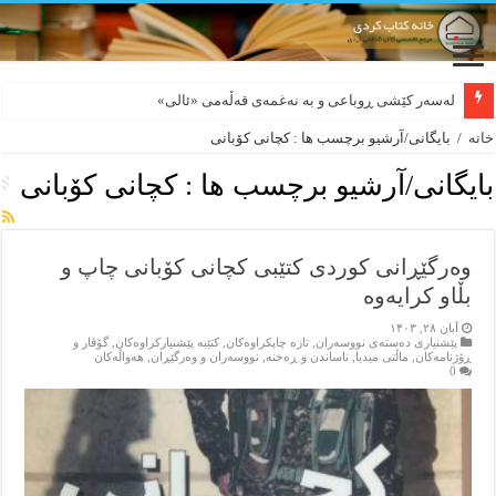
لەسەر کێشی ڕوباعی و به نەغمەی قەڵەمی «ئالی»
خانه
/
بایگانی/آرشیو برچسب ها : کچانی کۆبانی
بایگانی/آرشیو برچسب ها :
کچانی کۆبانی
وەرگێڕانی کوردی کتێبی کچانی کۆبانی چاپ و
بڵاو کرایەوە
آبان ۲۸, ۱۴۰۳
پێشنیاری ده‌سته‌ی نووسه‌ران
,
تازه‌ چاپکراوه‌کان
,
کتێبه‌ پێشنیارکراوه‌کان
,
گۆڤار و
ڕۆژنامه‌کان
,
ماڵتی میدیا
,
ناساندن و ڕه‌خنه‌
,
نووسه‌ران و وه‌رگێڕان
,
هه‌واڵه‌کان
0