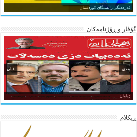
زمان و وێژەی کوردی
فەرهەنگی زانستگای کوردستان
گۆڤار و ڕۆژنامه‌کان
بعدی
قبلی
ئاژانسی هەواڵی مێهر
ژیلوان
ده‌نگی کوردستان
ڕیکلام