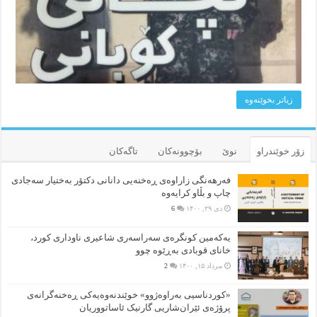
زیاتر بخوێنه‌وه‌
زۆر خوێندراو
نوێ
بۆچوونه‌کان
تاگەکان
فەرهەنگی زاراوەی ڕەخنەیی دانانی دکتۆر بەختیار سەجادی
چاپ و بڵاو کرایەوە
دی ۲۹, ۱۴۰۰
6
یەکەمین کونگرەی سەراسەری شاعیری‌ ناوداری کورد،
خانای قوبادی بەڕێوە چوو
مرداد ۱۵, ۱۴۰۰
2
«کوردناسیی بەراوەژوو» خوێندنەوەیەکی ڕەخنەگرانەی
پرۆژەی ئێران‌شاریی گارنیک ئاساتووریان