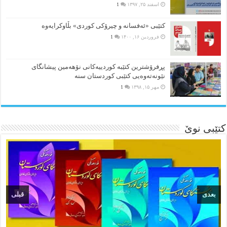
اسفند ۲۵, ۱۳۹۷
1
کتێبی «ئەفسانە و چیرۆکی کوردی» بڵاوکرایەوە
فروردین ۱۶, ۱۴۰۰
1
پڕفرۆشترین کتێبە کوردییەکانی نۆهەمین پیشانگای
نێونەتەوەیی کتێبی کوردستان سنە
مهر ۱۵, ۱۳۹۸
1
کتێبی نوێ
بعدی
قبلی