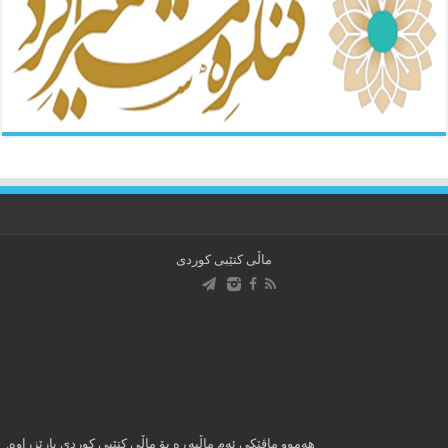
ماڵی کتێبی کوردی
هه‌موو ماڤێکی ئه‌م ماڵپه‌ڕه‌ بۆ ماڵی کتێبی کوردی پارێزراوه‌.