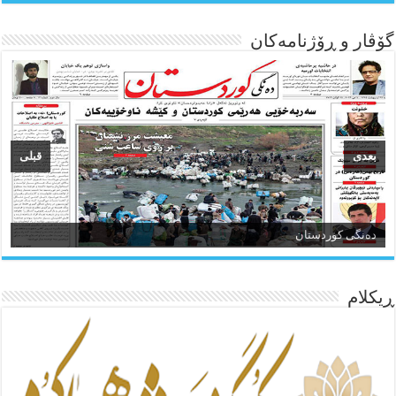
گۆڤار و ڕۆژنامه‌کان
بعدی
قبلی
ئاژانسی هەواڵی مێهر
ده‌نگی کوردستان
ڕیکلام