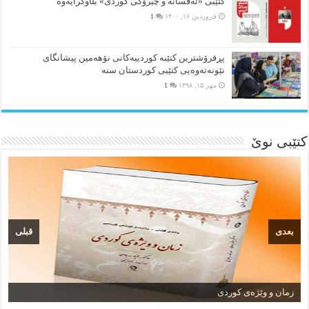
کتێبی «ئەفسانە و چیرۆکی کوردی» بڵاوکرایەوە
فروردین ۱۶, ۱۴۰۰
1
پڕفرۆشترین کتێبە کوردییەکانی نۆهەمین پیشانگای
نێونەتەوەیی کتێبی کوردستان سنە
مهر ۱۵, ۱۳۹۸
1
کتێبی نوێ
بعدی
قبلی
زمان و وێژەی کوردی