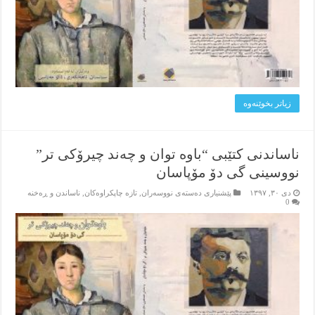
زیاتر بخوێنه‌وه‌
ناساندنی کتێبی “باوە توان و چەند چیرۆکی تر”
نووسینی گی دۆ مۆپاسان
دی ۳۰, ۱۳۹۷
پێشنیاری ده‌سته‌ی نووسه‌ران
,
تازه‌ چاپکراوه‌کان
,
ناساندن و ڕه‌خنه‌
0