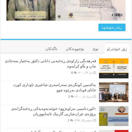
زیاتر بخوێنه‌وه‌
زۆر خوێندراو
نوێ
بۆچوونه‌کان
تاگەکان
فەرهەنگی زاراوەی ڕەخنەیی دانانی دکتۆر بەختیار سەجادی
چاپ و بڵاو کرایەوە
دی ۲۹, ۱۴۰۰
6
یەکەمین کونگرەی سەراسەری شاعیری‌ ناوداری کورد،
خانای قوبادی بەڕێوە چوو
مرداد ۱۵, ۱۴۰۰
2
«کوردناسیی بەراوەژوو» خوێندنەوەیەکی ڕەخنەگرانەی
پرۆژەی ئێران‌شاریی گارنیک ئاساتووریان
اسفند ۲۵, ۱۳۹۷
1