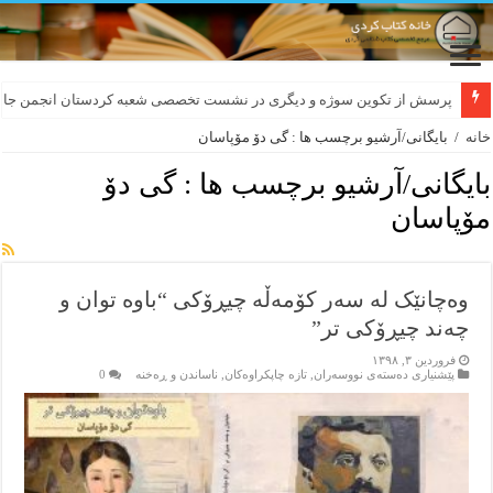
لەسەر کێشی ڕوباعی و به نەغمەی قەڵەمی «ئالی»
پرسش از تکوین سوژه و دیگری در نشست تخصصی شعبه کردستان انجمن جام
خانه
/
بایگانی/آرشیو برچسب ها : گی دۆ مۆپاسان
بایگانی/آرشیو برچسب ها :
گی دۆ
مۆپاسان
وەچانێک لە سەر کۆمەڵە چیڕۆکی “باوە توان و
چەند چیڕۆکی تر”
فروردین ۳, ۱۳۹۸
پێشنیاری ده‌سته‌ی نووسه‌ران
,
تازه‌ چاپکراوه‌کان
,
ناساندن و ڕه‌خنه‌
0