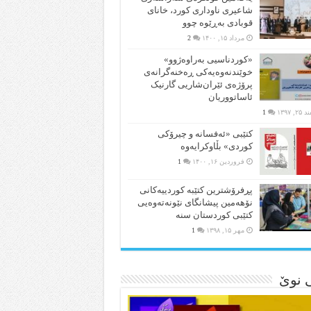
شاعیری‌ ناوداری کورد، خانای
قوبادی بەڕێوە چوو
مرداد ۱۵, ۱۴۰۰
2
«کوردناسیی بەراوەژوو»
خوێندنەوەیەکی ڕەخنەگرانەی
پرۆژەی ئێران‌شاریی گارنیک
ئاساتووریان
۲, ۱۳۹۷
1
کتێبی «ئەفسانە و چیرۆکی
کوردی» بڵاوکرایەوە
فروردین ۱۶, ۱۴۰۰
1
پڕفرۆشترین کتێبە کوردییەکانی
نۆهەمین پیشانگای نێونەتەوەیی
کتێبی کوردستان سنە
مهر ۱۵, ۱۳۹۸
1
ی نوێ