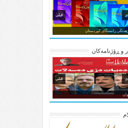
ی
قبلی
ن و وێژەی کوردی
هەنگی زانستگای کوردستان
 و ڕۆژنامه‌کان
ی
قبلی
انسی هەواڵی مێهر
وان
نگی کوردستان
م