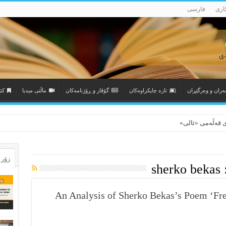
اری
فارسی
‌ران و وه‌رگێڕان
تازه‌ چاپکراوه‌کان
گۆڤار و ڕۆژنامه‌کان
ماڵتی میدیا
کتێ
 قەڵەمی «ئالی»
زۆر 
sherko bekas
An Analysis of Sherko Bekas’s Poem ‘Fr