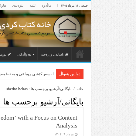
ماڵه‌وه‌
ئێمه‌
پێوه‌ندی
هاوک
جمعه , ۱۶ مرداد ۱۴۰۵
ناساندن و ڕه‌خنه‌
هه‌واڵه‌کان
نووسه
دوایین هەواڵ
لەسەر کێشی ڕوباعی و به نەغمەی
خانه
/
بایگانی/آرشیو برچسب ها : sherko bekas
بایگانی/آرشیو برچسب ها :
eedom’ with a Focus on Content
Analysis
مرداد ۹, ۱۴۰۴