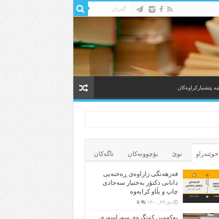
به‌ پێشنیارکراوه‌کان
خوێندراو
نوێ
بۆچوونه‌کان
تاگەکان
فەرهەنگی زاراوەی ڕەخنەیی
دانانی دکتۆر بەختیار سەجادی
چاپ و بڵاو کرایەوە
دی ۲۹, ۱۴۰۰
6
یەکەمین کونگرەی سەراسەری