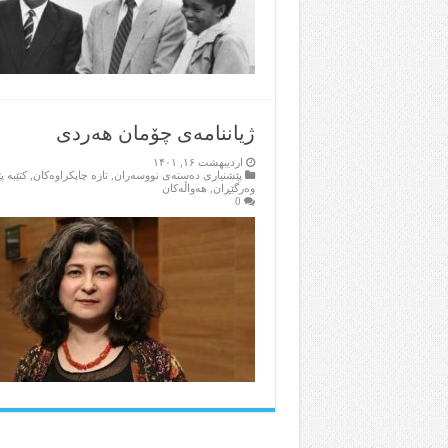
ژیاننامەی چۆمان هەردی
اردیبهشت ۱۶, ۱۴۰۱
پێشنیاری ده‌سته‌ی نووسه‌ران
,
تازه‌ چاپکراوه‌کان
,
کتێبه‌ 
وه‌رگێڕان
,
هه‌واڵه‌کان
0