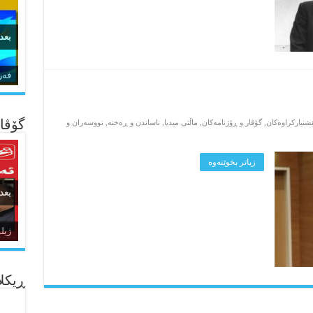
بعد
زما
فەر
گۆڤار
پێشنیارکراوه‌کان
,
گۆڤار و ڕۆژنامه‌کان
,
ماڵتی میدیا
,
ناساندن و ڕه‌خنه‌
,
نووسه‌ران و
زیاتر بخوێنه‌وه‌
بعد
ئاژ
ژیل
ده‌
ڕیکلا