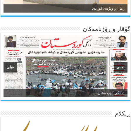
زمان و وێژەی کوردی
گۆڤار و ڕۆژنامه‌کان
بعدی
قبلی
ئاژانسی هەواڵی مێهر
ده‌نگی کوردستان
ڕیکلام