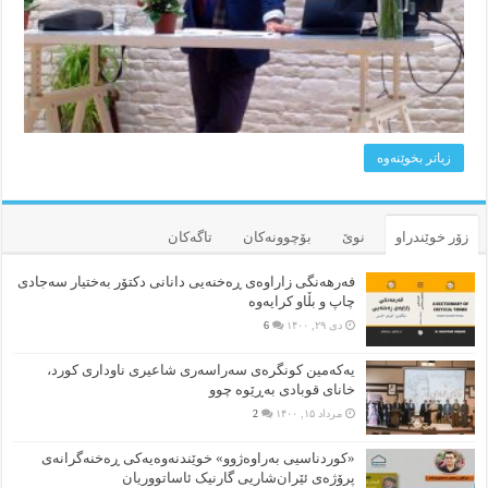
زیاتر بخوێنه‌وه‌
زۆر خوێندراو
نوێ
بۆچوونه‌کان
تاگەکان
فەرهەنگی زاراوەی ڕەخنەیی دانانی دکتۆر بەختیار سەجادی
چاپ و بڵاو کرایەوە
دی ۲۹, ۱۴۰۰
6
یەکەمین کونگرەی سەراسەری شاعیری‌ ناوداری کورد،
خانای قوبادی بەڕێوە چوو
مرداد ۱۵, ۱۴۰۰
2
«کوردناسیی بەراوەژوو» خوێندنەوەیەکی ڕەخنەگرانەی
پرۆژەی ئێران‌شاریی گارنیک ئاساتووریان