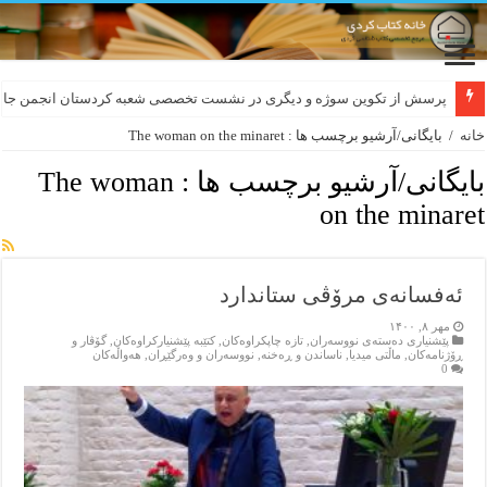
پرسش از تکوین سوژه و دیگری در نشست تخصصی شعبه کردستان انجمن جام
خانه
/
بایگانی/آرشیو برچسب ها : The woman on the minaret
بایگانی/آرشیو برچسب ها :
The woman
on the minaret
ئەفسانەی مرۆڤی ستاندارد
مهر ۸, ۱۴۰۰
پێشنیاری ده‌سته‌ی نووسه‌ران
,
تازه‌ چاپکراوه‌کان
,
کتێبه‌ پێشنیارکراوه‌کان
,
گۆڤار و
ڕۆژنامه‌کان
,
ماڵتی میدیا
,
ناساندن و ڕه‌خنه‌
,
نووسه‌ران و وه‌رگێڕان
,
هه‌واڵه‌کان
0