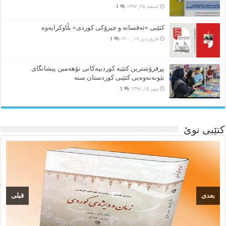
اسفند ۲۵, ۱۳۹۷
1
کتێبی «ئەفسانە و چیرۆکی کوردی» بڵاوکرایەوە
فروردین ۱۶, ۱۴۰۰
1
پڕفرۆشترین کتێبە کوردییەکانی نۆهەمین پیشانگای
نێونەتەوەیی کتێبی کوردستان سنە
مهر ۱۵, ۱۳۹۸
1
کتێبی نوێ
بعدی
قبلی