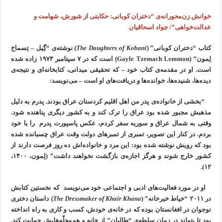
خوانش زن‌محورانه‌ی “دختران کوبانی: حکایتی از شورش، شهامت و
عدالت‌خواهی”/ جواد اسحاقیان
کتاب “دختران کوبانی” (
The Daughters of Kobani
) نوشته‌ی “گِیل – تِسماخ
لِمون” (Gayle Tzemach Lemmon) است که در ۷ سپتامبر ۱۹۷۳ زاده شده
است. او در مقدمه‌ی کتاب خود – که تحقیقی میدانی، کتابخانه‌ای و نتیجه‌ی
دیده‌ها، شنیده‌ها، خوانده‌ها و دریافت‌های او است – می‌نویسد:
“بخشی از خانواده‌ی پدر من اهل اقلیم کردستان عراق بودند. پدرم به دلیل
مذهبش مجبور شده بود عراق را ترک کند و به کشور دیگری پناهنده شود.
وقتی به شمال عراق و سوریه سفر کردم، عکس پاسپورت پدرم را با خود
بردم. در کنار این تصویر، تمبری از تمبرهای دولت وقت عراق چسبانده شده
بود که رویش نوشته شده بود: این مرد و خانواده‌اش ده روز فرصت دارند از
کشور خارج شوند و هرگز اجازه‌ی بازگشت نخواهند داشت” (لِمون، ۱۴۰۰،
۱۲).
او در مورد فعالیت‌های ادبی و اجتماعی خود می‌نویسد که نخستین کتابش
در ۲۰۱۱ “خیاط خیر‌خانه” (
The Dressmaker of Khair Khana
) داستان دختری
نوجوان در افغانستان بوده که در خانه‌ی خودش، کسب و کاری به راه انداخته
بود تا بتواند در زمان سلطه‌ی “طالبان” از خانه و هم‌محلّه‌هایش حمایت کند.