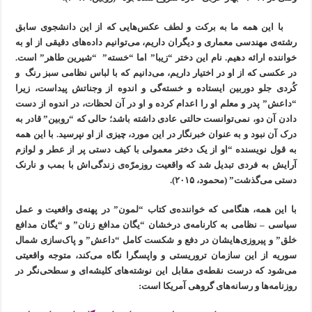
با این همه ما به برکت و لطف عکس‌هایی که از این دانشجوی سابق
رشته‌ی مهندسی معماری و دیگران داریم، می‌توانیم داده‌های دقیقی از او به
خواننده ارائه دهیم. نام این دختر “زیبا” اما “خسته” “شیرین طاهر” است.
در عکسی که از او در اختیار داریم، می‌دانیم که با لباس نظامی سبز رنگ و
کُردی جلو دوربین ایستاده و خسته‌گی و اندوه از وجناتش پیداست، زیرا
“داعش” پدر و معلم او را اعدام کرده و او در آن لحظات، در اندوه از دست
دادن آن دو، نمی‌توانست حالتی عادی داشته باشد؛ حالی که “روبین” قادر به
درک آن نبود و به عنوان خبرنگار در این مورد، چیزی از او نپرسید. با این همه
به قول نویسنده “او از یک دختر معمولی با کیف دستی پر از عطر و لوازم
آرایش به فردی تبدیل شد که واقعیت روزمرّه‌ی زندگی‌اش با بمب و نارنک
دستی می‌گذشت” (محمود، ۲۰۱۵).
با این همه، هنگامی که خواننده‌ی کتاب “لمون” در پهنه‌ی واقعیت و عمل
سیاسی – نظامی به کارنامه‌ی درخشان “یگان مدافع زنان” و “یگان مدافع
خلق” و پیروزی‌هایشان در دفع و شکست کامل “داعش” و پاک‌سازی شمال
سوریه از این سازمان تروریستی و واپسگرا نگاه می‌کند، متوجه واقعیتی
می‌شود که درست نقطه‌ی مقابل این نوشته‌های کلیشه‌ای و سطحی‌نگر در
روزنامه‌ها و رسانه‌های گروهی آمریکا است: