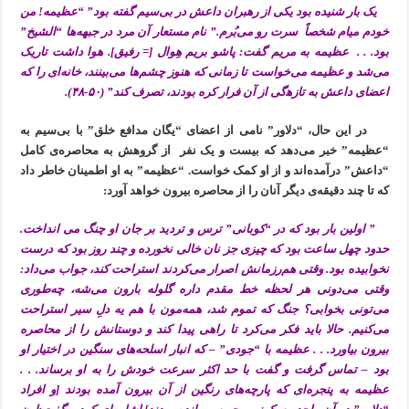
یک بار شنیده بود یکی از رهبران داعش در بی‌سیم گفته بود” “عظیمه! من
خودم میام شخصاً سرت رو می‌بُرم.” نام مستعار آن مرد در جبهه‌ها “الشیخ”
بود. . . عظیمه به مریم گفت: پاشو بریم هِوال [= رفیق]. هوا داشت تاریک
می‌شد و عظیمه می‌خواست تا زمانی که هنوز چشم‌ها می‌بینند، خانه‌ای را که
اعضای داعش به تازه‍‌گی از آن فرار کره بودند، تصرف کند” (۵۰-۴۸).
در این حال، “دلاور” نامی از اعضای “یگان مدافع خلق” با بی‌سیم به
“عظیمه” خبر می‌دهد که بیست و یک نفر از گروهش به محاصره‌ی کامل
“داعش” درآمده‌اند و از او کمک خواست. “عظیمه” به او اطمینان خاطر داد
که تا چند دقیقه‌ی دیگر آنان را از محاصره بیرون خواهد آورد:
” اولین بار بود که در “کوبانی” ترس و تردید بر جان او چنگ می انداخت.
حدود چهل ساعت بود که چیزی جز نان خالی نخورده و چند روز بود که درست
نخوابیده بود. وقتی هم‌رزمانش اصرار می‌کردند استراحت کند، جواب می‌داد:
وقتی می‌دونی هر لحظه خط مقدم داره گلوله بارون می‌شه، چه‌طوری
می‌تونی بخوابی؟ جنگ که تموم شد، همه‌مون با هم یه دلِ سیر استراحت
می‌کنیم. حالا باید فکر می‌کرد تا راهی پیدا کند و دوستانش را از محاصره
بیرون بیاورد. . . عظیمه با “جودی” – که انبار اسلحه‌های سنگین در اختیار او
بود – تماس گرفت و گفت با حد اکثر سرعت خودش را به او برساند. . .
عظیمه به پنجره‌ای که پارچه‌های رنگین از آن بیرون آمده بودند [و افراد