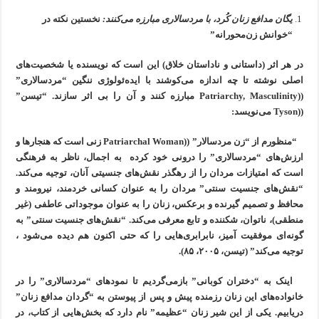
یگان‌ مدافع زنان کُرد، با مردسالاری مبارزه می‌کنند:
نخستین نکته در
“خوانش زن‌محورانه”
در هر اثر (داستانی و ناداستان خلاق) این است که نویسنده یا شخصیت‌های
اصلی نوشته تا چه اندازه می‌کوشند با ایده‌ئولوژی ننگین “مرد‌سالاری”
((Patriarchy, Masculinity مبارزه کنند و آن را بی اثر سازند. “تیسن”
((Tyson می‌نویسد:
“منظورم از “زن مردسالار” ((Patriarchal Woman زنی است که هنجارها و
ارزش‌های “مردسالاری” را درونی خود کرده به اجمال، ناظر به فرهنگی
است که امتیازات مردان را از رهگذر نقش‌های جنسیتی آنان، توجیه می‌کند.
“نقش‌های جنسیت سنتی” مردان را به عنوان کسانی خردمند، نیرومند و
محافظ و تصمیم گیرنده و برعکس، زنان را به عنوان موجوداتی عاطفی (غیر
منطقی)، ناتوان، شکننده و تابع‌ معرفی می‌کند. “نقش‌های جنسیت سنتی” به
گونه‌ای موفقیت آمیز، نابرابری‌هایی را که حتی اکنون هم دیده می‌شود ،
توجیه می‌کند” (تیسن، ۲۰۰۵، ۸۵).
اینک به “دختران کوبانی” بازمی‌گردیم تا نمودهای “مردسالاری” را در
خانواده‌های این زنان رزمنده پیش و پس از پیوستن به “گردان‌ مدافع زنان”
دریابیم. یکی از این شیر زنان “عظیمه” نام دارد که بخش‌هایی از کتاب، در