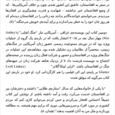
در سفر به افغانستان، عاشق این کشور شدم، چون بر خلاف آمریکایی‌ها – که
از وضع افغانستان خبر نداشتند – شهامت و قدرت چشم‌گیری در افغان‌ها
می‌دیدم. می‌خواستم خواننده‌گانم بدانند چه زنانی را در افغانستان دیده‌ام که
هر روز جان خود را به خطر می‌اندازند و برای آینده‌ی خویش می‌جنگند” (۷).
دومین کتاب این نویسنده‌ی عراقی – آمریکایی تبار “جنگ اشلی” (
Ashley’s
War
) چهار سال بعد در ۲۰۱۵ انتشار یافت که در باره‌ی یک گروه از عملیات
ویژه بود که در دوره‌ی ممنوعیت رسمی حضور زنان آمریکایی در جنگ‌های
زمینی، منحصراً از نظامیان زن تشکیل شده بود. مشاهده‌ی این عملیات در
جنگ‌های ویژه در افغانستان و حضور و شرکت فعال زنان رزمنده در صحنه‌های
اجتماع به نویسنده فرصت داد تا از نزدیک شاهد شرکت زنان در جبهه‌های
جنگ در افغانستان باشد. “لزلی لینکا گلاتر” ( (Lesli Linka
Glatter بر پایه‌ی این اثر، فیلمی را هم کارگردانی کرد. او خود در باره‌ی این
کتاب می‌گوید که موفق شده:
“با یکی از خانواده‌هایی که مدال “ستاره‌ی طلایی” داشتند و دخترشان نیز
در افغانستان خدمت می‌کرد، رفت و آمد داشته باشم. از نوشتن این کتاب
عمیقاً احساس افتخار می‌کردم و حس کردم می‌توانم کاری کنم که مردم
کشورم در مورد افراد و سرزمین‌هایی دوری که برایم مهم هستند، به مطالعه
بپردازند و مثل من به آنان اهمیت بدهند” (همان، ۸).