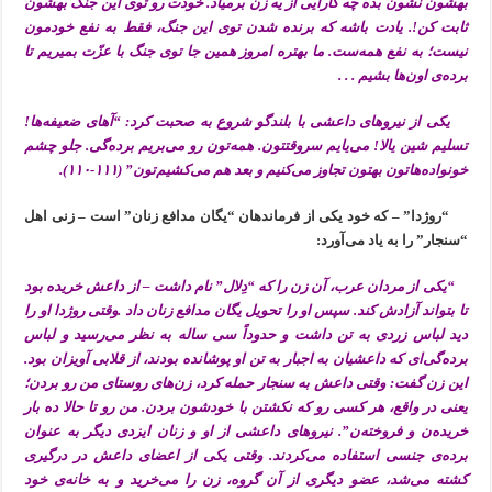
بهشون نشون بده چه کارایی از یه زن برمیاد. خودت رو توی این جنگ بهشون
ثابت کن!. یادت باشه که برنده شدن توی این جنگ، فقط به نفع خودمون
نیست؛ به نفع همه‌ست. ما بهتره امروز همین جا توی جنگ با عزّت بمیریم تا
برده‌ی اون‌ها بشیم . . .
یکی از نیروهای داعشی با بلندگو شروع به صحبت کرد: “آهای ضعیفه‌ها!
تسلیم شین یالا! می‌یایم سروقتتون. همه‌تون رو می‌بریم برده‌گی. جلو چشم
خونواده‌هاتون بهتون تجاوز می‌کنیم و بعد هم می‌کشیم‌تون” (۱۱۱-۱۱۰).
“روژدا” – که خود یکی از فرماندهان “یگان مدافع زنان” است – زنی اهل
“سنجار” را به یاد می‌آورد:
“یکی از مردان عرب، آن زن را که “دِلال” نام داشت – از داعش خریده بود
تا بتواند آزادش کند. سپس او را تحویل یگان مدافع زنان داد .وقتی روژدا او را
دید لباس زردی به تن داشت و حدوداً سی ساله به نظر می‌رسید و لباس
برده‌گی‌ای که داعشیان به اجبار به تن او پوشانده بودند، از قلابی آویزان بود.
این زن گفت: وقتی داعش به سنجار حمله کرد، زن‌های روستای من رو بردن؛
یعنی در واقع، هر کسی رو که نکشتن با خودشون بردن. من رو تا حالا ده بار
خریده‌ن و فروخته‌ن”. نیروهای داعشی از او و زنان ایزدی دیگر به عنوان
برده‌ی جنسی استفاده می‌کردند. وقتی یکی از اعضای داعش در درگیری
کشته می‌شد، عضو دیگری از آن گروه، زن را می‌خرید و به خانه‌ی خود