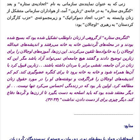
زنی که به عنوان نماینده‌ی سازمانی به نام “اتحادیه‌ی ستاره” و بعد
“کنگره‌ی ستاره” به در خانه‌ی “زنارین” آمد، از هواداران سازمانی متشکل از
زنان وابسته به “حزب اتحاد دموکراتیک” و زیر‌مجموعه‌ی “حزب کارگران
کردستان” به رهبری “اوجالان” بود:
“کنگره‌ی ستاره” از گروهی از زنان داوطلب تشکیل شده بود که بسیج شده
بودند و در محله‌های کُردنشین خانه به خانه می‌رفتند و اندیشه‌های عبدالله
اوجالان را به خانواده‌ها تلقین می‌کردند. این زن‌ها، آموزه‌های اوجالان را برای
زنارین توضیح دادند و گفتند هیچ جامعه‌ای نمی‌تواند آزاد باشد مگر این که
زنان در آن جامعه، نقشی برابر با مردان داشته باشند. . . زنارین قبول کرد با
آن‌ها همراه شود و خانه به خانه برود تا برای کنگره عضوگیری کند. کم کم
اندیشه‌های اوجالان را فراگرفت و نوشته‌های او را در مورد حقوق زنان
مطالعه کرد. اولین بار بود که در زنده‌گی احساس می‌کرد تنها نیست. . . او
دیگر معتقد شده بود که باید اسلحه به دست بگیرد تا از زن‌ها و کُردها دفاع
کند. دیگر چیزی برای از دست دادن، نداشت” (۴۴-۴۲).
___________________________
منابع:
اسحاقیان، جواد.
با بوطیقای نو در ده رمان برجسته از نویسنده‌گان کُرد زبان