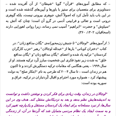
– که مطابق آموزه‌های “قرآن” گویا “شیطان” از آن آفریده شده –
دستاویزی برای متعصبان برای ستیز با باورها و آیین‌های گذشته شده است و
در این باب باید تأمل کرد که اصولاً آتش، جوهری بیرونی نیست، بلکه گوهری
درونی است و تعالی و فرابینی آدمی در گرو آن است؛ چنان که آتش به
“سیاوش” و حضرت “ابراهیم” آسیب نمی رساند، زیرا روانی اهورایی دارند
(اسحاقیان، ۱۴۰۲، ۳۶۰).
از آموزه‌های “اوجالان” تا جنبش زن‌محورانه‌ی “یگان مدافع زنان”:
در
کتاب “دختران کوبانی” بارها از “عبدلله اوجالان” رهبر “حزب کارگران
کردستان” ترکیه یاد شده و اعضای “یگان مدافع زنان”و “یگان مدافع
خلق” به شدت زیر نفوذ فکری این شخصیت مبارز کُرد ترکیه هستند. او از
سال ۱۹۹۹ – یعنی هنگامی که مقامات ترکیه دستگیرش کردند و تا اکنون
هم در زندان است – تا سال ۲۰۰۴ که طرحی به نام “ابتکار صلح” به دولت
پیشنهاد کرد – همواره مورد احترام و اقبال کُردتباران در ترکیه، عراق و
سوریه بوده است:
“اوجالان در زندان، وقت زیادی برای فکر کردن و نوشتن داشت و توانست
به اندیشه‌هایش نظم بدهد و بعد به نزدیکانش منتقل کند. هدف وی در این
سال‌ها، از نبرد مسلحانه برای ایجاد یک کردستان مستقل و یک‌پارچه تغییر کرد
و به سمت ایجاد یک نظام مردمی متمایل شد که کُردها در آن، از زنده‌گی