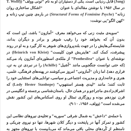
(Jung) قابل ردیابی است. یکی از دستیاران او به نام “تونی وولف” ((T. Wollf
در سال ۱۹۵۶ با نوشتن مقاله‌ای با عنوان “اشکال ساختاری روان
زنانه” (
Structural Forms of Feminine Psyche
) در باره‌ی چنین تیپ زنانه و
“کهن الگو”یی نوشت:
“سویه‌ی مثبت زنی که می‌خواهد معرف “آمازون” باشد، این است که
بدون آن که بخواهد خود را رقیب شوهر و برادر و دیگران بداند،
شایسته‌گی‌‌هایش را در جهت بلندپروازی‌های شوهر به کار گیرد و به او در روند
پیشرفت، کمک کند. “هاینریش فون کلیست” (Heinrich von Kleist) در
نوشته‌ای با عنوان “Penthesilea” از ملکه‌ی اسطوره‌ای آمازون یاد می‌کند
[که حتی توانست جنگجویی مانند “آشیل” (Achille) را در نبردی تن به تن،
فراری دهد]. اما زنان “آمازونی” امروز می‌کوشند در پهنه‌های فرهنگی، علمی،
هنری و خانه‌داری و مدیریت اجتماعی و سیاسی، توانایی‌های استثنایی خود را
ثابت کنند؛ مانند “لیدی هِستر استنهوپ” (Lady Hester Stanhope) که
اشراف‌زاده‌ی ماجراجو و در همان حال، باستان‌شناسی برجسته و انگلیسی در
قرن نوزدهم بوده و روزگاری تمثال او روی اسکناس‌های این کشور نقش
می‌شده است” (وولف، ۱۹۵۶، ۱۰-۹).
با حمله‌ی “داعش” به شمال شرقی “سوریه” و تخلیه‌ی نیروهای نظامی این
کشور و تمرکز آنها در پایتخت و دیگر کلان شهرها، تنها دو نیروی چریکی و
نامنظم از کُردهای محلی باقی می‌ماند که می‌بابیست با نیروهای مجهز به