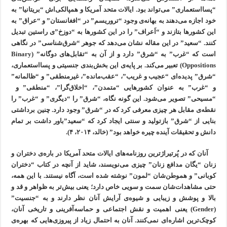
“پسااستعماری” می‌تواند بود. ایالات متحد آمریکا و همپالکی‌اش “بریتانیا” به
خود اجازه می‌دهند به بهانه‌ی وجود “تروریسم” در “افغانستان” و “عراق” به
این کشورها بتازند و “اَعراف” را در این کشورها به “دوزخ”ی راستین تبدیل
کنند. “سعید” در این مقاله نشان می‌دهد که جوهر “شرق‌شناسی” در نگاهی
است که “غرب” به “شرق” دارد و از آن به “تقابل‌های دوگانه” (Binary
Oppositions) تعبیر می‌کند. بر پایه‌ی این بخش‌بندی جنسیتی و پسااستعماری،
“شرق” پدیده‌ای “عجیب و غریب”، “عقب‌مانده”، غیر‌منطقی” و “ظالمانه”
و “غرب” به عنوان کشورهایی “متمدن”، “اخلاق‌گرا”، “منطقی” و
“مسیحی” تصویر می‌شود. این گونه نگاه، “شرق” را “دیگری” و “غرب” را
نقطه‌ی مقابل هر چیزی معرفی کرد که در “شرق” وجود دارد. چنین برداشتی
بنایی از “شرق” بازتولید و سنتی ایجاد کرد که “سعید”باور داشت بر تمام
دانش و تحقیقات آینده چیره خواهد بود” (خالد، ۲۰۱۴، ۴).
آنان که در پُرتیراژترین روزنامه‌های ایالات متحد آمریکا در باره‌ی دختران و
زنان “یگان مدافع زنان” چیزی می‌نویسند، شاید از آنچه در کتاب “دختران
کوبانی” و هموطن‌‌شان “لمون” نوشته شده است، آگاه نیستند. با این همه،
حتی مشاهدات‌شان سمت و سویی خاص دارد؛ یعنی بیش‌تر به ظواهر و قد و
بالا و پوشش و زیبایی و شیوه‌ی آرایش آنان نظر دارند و به “جنسیت”
(Gender) یعنی اهمیت و نقش اجتماعی و حماسه‌آفرینی و تاریخی آنان،
کوچک‌ترین اشاره‌ای نمی‌کنند. آنان به احتمال زیاد از پیروزی‌هایی که بهره‌ی