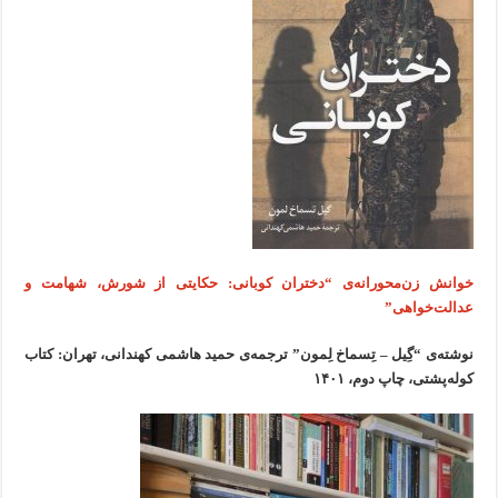
خوانش زن‌محورانه‌ی “دختران کوبانی: حکایتی از شورش، شهامت و
عدالت‌خواهی”
نوشته‌ی “گِیل – تِسماخ لِمون” ترجمه‌ی حمید هاشمی کهندانی، تهران: کتاب
کوله‌پشتی، چاپ دوم، ۱۴۰۱