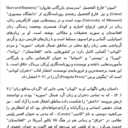
“لمون” فارغ التحصیل “مدرسه‌ی بازرگانی هاروارد” (Harvard Business
School) و نیز فارغ التحصیل رشته‌ی روزنامه‌نگاری از “دانشگاه میسوری”
(University of Missouri) بوده است و در زمینه‌هایی چون کارآفرینی زنان،
زنان در ارتش، ازدواج اجباری و کودک همسری، وضعیت زنده‌گی زنان
افغانستان و سوریه تحقیقات و مقالاتی نوشته است. او بر زبان‌های
اسپانیایی، آلمانی و فرانسوی، مسلط است و با زبان‌های فارسی دری و کُردی
کُرمانجی یعنی زبان رایج محلی در مناطق شمال شرقی “سوریه” و مردم
“کوبانی” آشنایی کامل دارد؛ در کشورهایی مانند “افغانستان”، “رواندا”،
“لیبریا” و “بوسنی” و “اسپانیا” به عنوان کارشناس مالی و بازرگانی
مأموریت‌هایی داشته و نویسنده و روزنامه‌نگاری پُرکار، بی‌باک، خلاق است. با
این همه، برجسته‌ترین و غرورمایه‌ی نویسنده، انتشار کتاب “دختران کوبانی”
است که “پنگوئن پرس” (Penguin Press) آن را در ۲۰۲۱ انتشار داد.
داستان رفتن ناگهانی او به “کوبان” یعنی جایی که “گردان‌ مدافع زنان” (Y.
P. J) – که به تمامی دختران و زنان کُرد شمال “سوریه” بودند و توانستند
ارتش نیرومند “داعش” را شکست داده مناطق اشغال شده را آزاد کنند – نیز
همان ذهنیتی انسانی و زن‌گرایانه و آزادی‌خواهانه‌ای بود که او انتظارش را
می‌کشید. دوستی به نام “کاسی” (Cassie) – که مدتی به عنوان افسر پلیس
نظامی در “عراق” و زمانی هم در هنگ ۷۵ تکاور آمریکا در “افغانستان”
خدمت می‌کرد – به او تلفنی خبر می‌دهد که هم اکنون به عنوان عضوی از