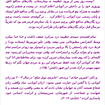
“بیست روز پس از ورود عظیمه به بیمارستان، یگان‌های مدافع خلق،
پیروزی خود را بر داعش در کوبانی اعلام کردند. در بیست و ششم ژانویه،
عظیمه به همراه پنج فرمانده مرد در مقابل پرچم زرد یگان‌ مدافع خلق ایستاد
و پایان رسمی نبرد کوبانی را اعلام کرد. . .. در گوشه‌ی سمت راست پرچم
زردِ یگان‌های مدافع خلق، پرچم سبزی با یک ستاره‌ی قرمز هم بود که تقریباً
دو سال قبل برای یگان‌های مدافع زنان طراحی کرده بودند.
تمام قفسه‌ی سینه‌ی عظیمه درد می‌کرد. ضعف داشت و خدا خدا می‍کرد
وسط کنفرانس مطبوعاتی پس نیفتد. وقتی جلو دوربین‌ها ایستاده بود،ا ز
فرط درد، پای راستش را بالا و پایین می‌برد و امیدوار بود زودتر مراسم تمام
بشود و او بتواند برگردد و استراحت کند. وقتی نوبت سخن‌رانی او رسید، چند
کلمه‌ای را که روی تخت بیمارستان تمرین کرده بود، برای مخاطبانش ادا کرد:
حالا که کوبانی آزاد شد، فقط می‌‌خوام این رو به مردم جهان بگم که زن‌ها
سهم مهمی در آزاد شدن این شهر داشتن” (۱۲۵).
و دکتر “شیرین عبادی” برنده‌ی “جایزه‌ی نوبل صلح” در سال ۲۰۰۳ نیز زنان
کوبانی را با گفتن این عبارت، چنین ستود: “زنان کوبانی، نماد واقعی زنان
شجاع هستند. آنان به جهانیان نشان دادند که به معنی واقعی، زن هستند و با
شهامت و شجاعت، از شهرشان، سرزمینشان و کرامت انسانی خود،
پاسداری کردند” (عبادی، ۲۰۱۷).