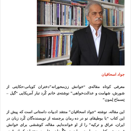
جواد اسحاقیان
معرفی کوتاه مقاله‌ی “خوانش زن‌محورانه”دختران کوبانی:حکایتی از
شورش، شهامت و عدالت‌خواهی” نوشته‌ی خانم کُرد تبار آمریکایی “گیل –
تِسماخ لِمون”
این مقاله، نوشته‌ “جواد اسحاقیان” منتقد ادبیات داستانی است که پیش از
این کتاب “با بوطیقای نو در ده رمان برجسته از نویسنده‌گان کُرد زبان در
ایران، عراق و ترکیه” را از او خوانده‌ایم. مقاله، کوششی برای خوانش