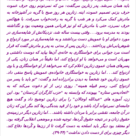
باید همان می‌شد. پدر زنارین می‌گفت: من که نمی‌تونم روی حرف عموت
حرف بزنم. تصمیم عموت، اینه. زنارین هر روز صبح با گریه در آشپزخانه به
مادرش کمک می‌کرد و هر شب با گریه به رخت‌خواب می‌رفت. با هیچ‌کس
حرف نمی‌زد، حتی با مادرش که او نیز قربانی همین وضعیت بود و نگذاشته
بودند به مدرسه برود. . . وقتی بیست ساله شد، نزدیکانش از شایعه‌سازی در
مورد دعوای او با عمویش دست برداشتند و به شایعه‌سازی در مورد ازدواج و
شوهریابی‌اش پرداختند. . . زنارین پس از مدتی به پدر و مادرش گفت که قرار
است مرد جوانی برای خواستگاری به خانه‌ی آن‌ها بیاید که دوست داشتنی و
مهربان است و می‌خواهد با او ازدواج کند، اما دقیقاً در همان زنان، یکی از
پسرهای همان عموی زنارین اعلام کرد که می‌خواهد از او خواستگاری و با وی
ازدواج کند. . . اما زنارین به خواستگاری خانواده‌ی عمویش پاسخ منفی داد.
عموی زنارین خود شخصاً به دیدن برادرزاده امد و گفت: “تو باید با پسر من
ازدواج کنی. رسم قبیله همینه”. روزی زنی از او دعوت می‌کند که به
“اتحادیه‌س ستاره” بپیوندد که وابسته به “حزب کارگران کردستان” بود. این
زن، آموزه های “عبد‌الله اوجالان” را برای زنارین توضیح داد و گفت هیچ
جامعه‌ای نمی‌تواند آزاد باشد و خود را از قید بنده‌گی رها کند مگر این که زنان
در آن جامعه، نقشی برابر با مردان داشته باشند. . . اما زنارین دیگر در زمینه‌ی
حقوق زنان و در نتیجه حقوق کُردها، توجیه شده و موضعی انقلابی گرفته بود.
او معتقد بود دیگر باید اسلحه به دست گرفت تا از زن‌ها و کُردها دفاع کند.
دیگر چیزی برای از دست دادن نداشت” (۴۴-۳۹).