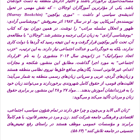
مسالمت‌آمیزی برخوردار باشند و اختیار اداره‌ی منطقه به دست خودشان
باشد. یکی از مؤثرترین آموزگاران اوجالان – که نقش مهمی در تحول
اندیشه‌ی سیاسی او داشت – “موری بوکچین” (Murray Bookchin)
نویسنده‌ی آمریکایی بود. او در سال ۱۹۸۲ اثر معروفش “بوم‌شناسی آزادی:
ظهور و انحلال سلسله مراتب” را نوشت. در همین دوران بود که کتاب
“بوم‌شناسی آزادی” به زبان ترکی ترجمه و منتشر شد.”اوجالان” با مطالعه‌ی
آن، تحت تأثیر بوکچین قرار گرفت و به این نتیجه رسید که کُردها با دولت کاری
ندارند، بلکه به خودگردانی و عدالت اجتماعی نیاز دارند. به این ترتیب، “حزب
اتحاد دموکراتیک” در ژانویه‌ی سال ۲۰۱۴ منشوری را به نام “قرارداد
اجتماعی” به مورد اجرا گذاشت. مطابق این منشور، شکنجه و مجازات
اعدام، غیر قانونی است؛ یگان‌های مدافع خلق‌ها نیروی نظامی منطقه هستند
و زبان‌های کُردی، عربی و سریانی زبان‌های رسمی‌ منطقه به شمار می‌آیند؛
اقلیت‌های قومی، از حقوق کامل شهروندی برخوردارند و می‌توانند زبان خود
را به فرزندانشان آموزش بدهند. . . مواد ۲۷ و ۲۸ این منشور، بر برابری حقوق
زنان و مردان تأکید می‌کند و می‌گوید:
“زنان الی الابد و بی‌چون و چرا حق دارند در تمام شؤون سیاسی، اجتماعی،
اقتصادی و فرهنگی جامعه شرکت کنند . زن و مرد در محضر قانون، با هم کاملاً
برابرند و مؤسسات عمومی موظف هستند در راستای رفع تبعیض‌های
جنسیتی در جامعه تلاش کنند” (۶۳-۵۸).