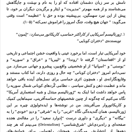
نامش بر سر زبان دشمنان افتاده که او را به نام و سِمَت و جایگاهش
می‌شناسند و از همه مهم‌تر “مدیریت” و ایثار و برگزیدن دیگران بر خود، تا
پیش از این نبرد سهمگین، بی‌پیشینه بوده و حق با “عظیمه” است وقتی
می‌گوید: ” جهان هیچ وقت، جنگ امروز را فراموش نمی‌کنه” (۱۰۵).
ژورنالیسم آمریکایی از کاراکتر حماسی، کاریکاتور می‌سازد:
“لِمون”
نویسنده‌ی “دختران کوبایی”
خود آمریکایی تبار است، اما برخورد عینی با واقعیت خشن اجتماعی و تاریخی
او از “افغانستان” گرفته تا “روندا” و “لیبریا” و “عراق” و “سوریه” و
“بوسنی” و “اسپانیا” از او شخصیتی واقع‌بین، پیشرو و جهانی می‌سازد. من
نمی‌دانم امروز “دختران کوبانی” چه حال و روزی دارند، اما کتاب مستند و
وقایع‌نگارانه‌ی او ، همچون اثری حماسی برای نسل‌های آینده باقی خواهد
ماند و عظمت ذهن و کنش سیاسی – نظامی کُردهای کوبانی شمال سوریه را
پاس خواهد داشت اما اینک به “ژورنالیسم مبتذل و شبه استعماری آمریکا”
نگاه می‌کنیم که چه‌گونه از چنین شخصیتهای حماسه‌آفرینی، سیماهایی کمیک
و کاریکاتوروار می‌آفرینند. من در نوشته‌ها و ایده‌ئولوژی چیره بر این
ژورنالیسم، همان گندیده‌گی نگاه “غربی” را به “شرقی” و دیدِ “خودی” را به
“بیگانه” و “دیگری” و داوری درست “اِدوارد سعید” را در مقاله‌ی هجده
صفحه‌ای و راه‌بردی‌اش “شرق‌شناسی” (
Orientalism
) می‌بینم که هر چند
دهه‌ها از انتشارش می‌گذرد، همچنان راهنمایی برای خوانش‌های