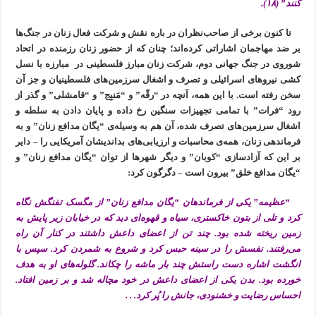
کنند” (۱۸).
تا کنون برخی از صاحب‌نظران در باره نقش و شرکت فعال زنان در جنگ‌ها
بر ضد مهاجمان اشاراتی کرده‌اند؛ چنان که از حضور زنان رزمنده در اتحاد
شوروی در جنگ جهانی دوم، شرکت زنان مبارز فلسطینی در مبارزه با نسل
کشی نیروهای اسرائیلی و تصرف و اشغال سرزمین‌های فلسطینیان و جز آن
سخن رفته است. با این همه، آنچه در “رقّه” و “مَنبِج” و “قامشلی” و گذر از
رود “فرات” با تمامی تجهیزات سنگین رخ داده و پایان دادن به سلطه و
اشغال سرزمین‌های تصرف شده، آن هم به وسیله‌ی “یگان مدافع زنان” و به
فرماندهی زنان، همه‌ی محاسبات و ارزیابی‌های بداندیشان آمریکایی را – دایر
بر این که آزاد‌سازی “کوبان” و دیگر شهرها از توان “یگان مدافع زنان” و
“یگان مدافع خلق” بیرون است – دگرگون کرد:
“عظیمه” یکی از فرماندهان “یگان مدافع زنان” از مگسک تفنگش نگاه
کرد و تلی از بتون خاکستری، سیاه و قهوه‌ای دید که در خیابان زیر پایش به
زمین ریخته شده بود. چند تن از اعضای داعش داشتند در کنار آن راه
می‌رفتند. نفسش را در سینه حبس کرد و شروع به شمردن کرد. سپس با
انگشت اشاره‌ دست راستش چند بار ماشه را چکاند. گلوله‌های او به هدف
خورده بود. بدن یکی از اعضای داعش در خود مچاله شد و بر زمین افتاد.
احساس رضایت و خشنودی، جانش را پُر کرد. . .