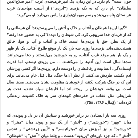
خون است” نام دارد. در این رمان، یک امیر فرهیخته‌ی عرب “امیر صلاح‌الدین
سلطان” نام دارد که به یک یزیدی (“ایزدی”) از آسیب مهاجمان عرب
عربستان پناه می‌دهد و رسم میهمان‌نوازی را پاس می‌دارد. او می‌گوید:
“گویا این‌ها شیطان و آفتاب و خاک و آتش را می‌پرستیدند؛ آن شیطانی را
که از فرمان خدا سرپیچی کرد. کی شیطان را دیده؟ کی به حضور خدا رفته؟
از یک نظر، حق با یزیدی‌ها است. خاک و آفتاب و آب و هوا، خالق
هستی‌دهنده‌اند. یزیدی‌ها روزی سه بار، یک بار موقع طلوع آفتاب، یک بار ظهر
و یک بار هم موقع غرب آفتاب، رو به خورشید می‌ایستند و دعا می‌خوانند.
صدها سال است این آدم‌ها را می‌کشند. . . من یزیدی نیستم، اما قدرت
ایستاده‌گی، انسانیت و رفاقتشان را دوست دارم. یزیدی‌ها اگر کسی بین‌شان
آدم بکشد، طردش می‌کنند. از نظر آن‌ها جنگ، مثل قتل عام می‌ماند. برای
این که در جنگ شرکت نکنند، از خودشان مقاومت نشان می‌دهند. صدها سال
است بی وقفه خونشان را ریخته اند اما قلبشان سیاه نشده. تحت هر
شرایطی مثل عقاب در حفره‌های کوه‌های سر به فلک کشیده، زنده‌گی
کرده‌اند” (کِمال، ۱۳۸۶، ۳۵۸).
روزی سه بار ایستادن در برابر خورشید و ستایش آن در دل و پیوندی که
میان “مِهر” (“خورشید”) و “آتش” از یک سو و پیوند میان “میترا” و
“خورشید” و نیز آمیزش میان “میترائیسم” و “آیین زرتشتی” و تقدس
“آتش” – که جزء باورهای “یزیدیه” هست – و خِلط میان “آتش” با “شیطان”