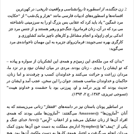
زن جنگنده، از اسطوره تا روان‍شناسی و واقعیت تاریخی:
در کهن‌ترین
افسانه‌ها و اسطوره‌های ادبیات فارسی مانند “هزار و یک‌شب” از “حکایت
مرد غمگین” یاد باید کرد که عقابی بس بزرگ او را به سرزمینی ناشناخته
می برد که در آن، زنان فرمانروا، جنگ‌جو و رهبر هستند و از جنس مرد جز
اندکی برای زادِولد و انجام مشاغل و کارهای ناچیز مانند کشاورزی و
کارگری بهره نمی‌جویند: فرمان‌روای جزیره به این مهمان ناخوانده‌ی مرد
می‌گوید:
“بدان که من ملکه‌ی این زمینَ‌م و همه‌ی این لشکریان از سواره و پیاده –
که تو ایشان را دیدی – زنان بودند. مردی در میان ایشان نبوَد و در نزد ما،
مردان زراعت و حراثت می‌کنند و خداوندان کسب و حِرفت‌ند و اما زنان،
حاکمان و خداوندان مناصب هستند. جوان را این سخن، عجب آمد و ایشان در
حدیث بودند که وزیر درآمد و او، پیر‌زنی بود با حشمت و خداوندِ هیبت”
(تسوجی تبریزی، ۱۳۸۳، ج ۲، ۱۳۹۴).
در اساطیر یونان باستان نیز در دامنه‌های “قفقاز” زنانی می‌زیستند که به
آنان “آمازون‌ها” ((Amazones می‌گفتند: “آمازون‌ها ملتی بودند که همه‌ی
افراد آن‌ها از زنان تشکیل می‌شد و از اعقاب “آرِس” ((Ares خدای جنگ و
یکی از “نِمف”‌ها ((Nymphes اداره‌ی مملکت به دست خودِ آن‌ها بدون کمک
مردان انجام می‌گرفت و اختیار همه‌ی کارها به دست ملکه‌ی آن‌ها بود. هیچ