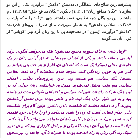
پیشرفته‌ترین سلاح‌های اشغالگران ددمنش “داعش” درآویزد. یکی از این دو
سازمان “یگان‌ مدافع زنان” (Y. P. J) دیگری “یگان‌ مدافع خلق” (Y. P. G) نام
داشتند. این دو یگان شبه نظامی، قصد داشتند شهر “رَقّه” را – که پایتخت
“خلافت اسلامی داعش” به شمار می‌رفت – از تصرف نیروهای قدرتمند
“داعش” درآورند. “لِمون” در مصاحبه‌هایی با این زنان کُرد تبار “کوبانی” از
قول آنان می‌گوید:
“آرمان‌شان به خاک سوریه محدود نمی‌شود؛ بلکه می‌خواهند الگویی برای
آینده‌ی منطقه باشند و یکی از اهداف مهمشان، تحقق آزادی زنان در یک
جامعه‌ی محلی دموکراتیک است که اعضای آن، فارغ از هر جنسیتی بتوانند در
کنار هم به خوبی زنده‌گی کنند. متوجه شدم مطالبات آن‌ها فقط نظامی
نیست؛ بلکه سیاسی هم هست. ولی بدون پیروزی‌های نظامی، اهداف
سیاسی هیچ وقت محقق نمی‌شوند. مهم‌ترین خواسته‌ی زنان جوانی که در
این جنگ شرکت داشتند، تغییرات سیاسی و اجتماعی طولانی مدت در جامعه
بود و به این دلیل برای جنگ ثبت نام و حاضر بودند برای تحقق آرمانشان
بمیرند. آن‌ها اعتقاد داشتند که شکست دادن داعش، اولین گام برای شکست
دادن تمام کسانی است که زن را شیئ می‌دانند و او را دارایی خود قلمداد
کرده، تصور می‌کنند مردان هر کاری دلشان بخواهد، می‌توانند با آن‌ها بکنند.
“رقه” مقصد نهایی آنان نبود، بلکه یکی از مراحل کارزاری بود که برای تغییر
سبک زنده‌گی زنان به راه انداخته بودند تا همراه با آن، جامعه را نیز متحول