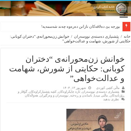
بورجە بێ دەلاقەکان نازانن دەرەوە چەند شەممەیە!
خانه
/
پێشنیاری ده‌سته‌ی نووسه‌ران
/
خوانش زن‌محورانه‌ی “دختران کوبانی:
حکایتی از شورش، شهامت و عدالت‌خواهی”
خوانش زن‌محورانه‌ی “دختران
کوبانی: حکایتی از شورش، شهامت
و عدالت‌خواهی”
ماڵی کتێبی کوردی
شهریور ۱۳, ۱۴۰۳
پێشنیاری ده‌سته‌ی نووسه‌ران
,
تازه‌ چاپکراوه‌کان
,
کتێبه‌ پێشنیارکراوه‌کان
,
گۆڤار و
ڕۆژنامه‌کان
,
ماڵتی میدیا
,
ناساندن و ڕه‌خنه‌
,
نووسه‌ران و وه‌رگێڕان
,
هه‌واڵه‌کان
نظری بدهید