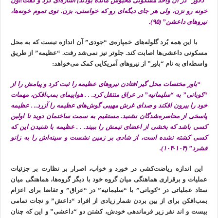
“دلاور” در آن واحد مسکونی محبوس مانده بودند] اشاره‌ای کرد و گفت:اون
خونه رو نزن، ولی هر جای دیگه‌ای رو که خواستی، بزن. توی تموم خونه‌ها،
نیروهای داعشن” (۹۵).
با این همه بُرد گلوله‌های خمپاره‌ی “جودی” آن اندازه نیست که به محل
مسکونی داعشی‌ها اصابت کند. جلوتر نیز نمی‌شد رفت. “عظیمه” از طریق
واسطه‌ای به نام “باور” از نیروهای آمریکایی کمک می‌خواهد:
“باور مختصات محل گیر افتادن نیروهای عظیمه را ثبت کرد و پیامش را از
“کوبانی” به “سلیمانیه” در عراق منتقل کرد. . . هواپیمای بمب‌افکن، مهمات
خود را بیرون افکند و صدای غرش مهیبی گوش‌های عظیمه را آزرد.. . عظیمه
پاسخی از محاصره‌شدگان نشنید. مستقیم به سمت ساختمان دوید تا اولین
کسی باشد که بخشی از اعضای تیمش را ببیند. . . عظیمه با شنیدن این که
کسی کشته نشده است، از شادی بر زمین نشست و سینه‌اش را به زانو
فشرد” (۱۰۴-۱۰۳).
این اندازه ریاضت‌کشی در خورد و خواب، اصرار بر نظارت بر جزئیات
عملیات و برقراری هماهنگی میان گروه خود با دیگر گروه‌ها، هماهنگی میان
ستاد عملیاتی در “کوبانی” با “سلیمانیه” در “عراق” و تقاضا برای اعزام
بمب‌افکن برای از بین بردن شمار زیادی از افراد “داعش” و نجات تمامی
بیست و اند نفر زیر فرماندهی خودش، کشتن دو “داعشی” و این که چنان