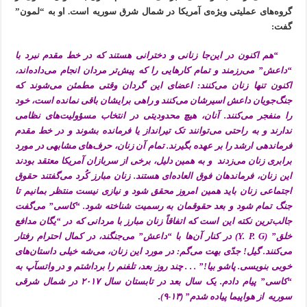
گروه‌های عملیتی ویژه‌ی آمریکا در شمال شرق سوریه است. او به “لمون”
گفت:
“هم اکنون در این‌جا زنانی و دخترانی هستند که در خط مقدم نبرد با
“داعش” می‌رزمند و تمام کارهایی را که پیش‌تر مردان انجام می‌داده‌اند،
اکنون تنها زنان می‌کنند: اعضای این گردان وقتی مطمئن می‌شوند که
جنگ‌جویان داعش اسیرشان می‌کنند و راهی برایشان باقی نمانده است، خود
را منفجر می‌کنند. آنان، هیچ محدودیتی در انتخاب مسؤولیت‌های نظامی
ندارند و به راحتی می‌توانند تک تیرانداز یا فرمانده بشوند و در خط مقدم
فرماندهی ارشد را بر عهده بگیرند. تمام آن زنان، حرف‌های مشابهی در مورد
برابری زنان می‌زدند و به همین دلیل، برخی از سربازان آمریکا معتقد بودند
این زنان، فرماندهان فوق العاده‌ای هستند. زنان مبارز کُرد می‌گفتند حقوق
اجتماعی زنان باید همین امروز محقق شود و نیازی نیست منتظر بمانیم تا
جنگ تمام شود و بعد حقوقمان به رسمیت شناخته شود. “کاسی” می‌گفت
جالب‌ترین نکته این است که اتفاقاً زنان مبارز با مردانی که در “یگان‌ مدافع
خلق” (Y. P. G) در کنار آن‌ها با “داعش” می‌جنگند، در کمال احترام رفتار
می‌کنند. گیل! جدّی بهت می‌گم: در مورد این زنان، می‌شه خیلی داستان‌های
خوبی بنویسی. پاشو بیا!” . . . چند روز بعد، تلفنم را برداشتم و در واتسآپ به
“کاسی” پیام دادم. یک سال بعد در تابستان سال ۲۰۱۷ در شمال شرقی
سوریه از هواپیما پیاده شدم” (۱۳-۹).