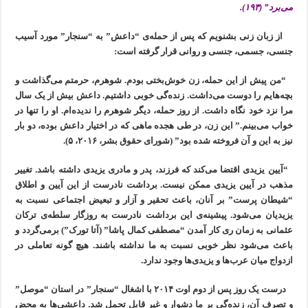
می‌برد” (۱۹۳).
از زبان زنی بشنویم که پس از حمله‌ی “داعش” به “سنجار” مورد آسیب
جنسی، جسمی، جنسی و روانی قرار گرفته است:
“من پیش از این حمله، زن خوش‌بختی بودم. شوهرم، حرمتم می‌گذاشت و
بچه‌هایم را دوست می‌داشت. زنده‌گی خوبی داشتیم. داعش بیش از یک سال
مرا نزد خود نگاه داشت. از روز حمله، دیگر شوهرم را ندیده‌ام. او را تنها در
خواب می‌بینم.” این زن، در طی هجده ماهی که در اختیار داعش بوده، دو بار
نیز به این و آن فروخته شده بود” (شورای حقوق بشر، ۲۰۱۶، ۵).
“آیین یزیدی اقتضا می‌کند که فرزند، پدر و مادری یزیدی داشته باشد. تغییر
مذهب در آیین یزیدی ممکن نیست. برداشت نادرست از این آیین و اطلاق
“شیطان پرست” بر آنان، باعث تحقیر و آزار و تبعیض اجتماعی نسبت به
یزیدیان می‌شود. پیشینه‌ی این برداشت نادرست به روزگار سلطه‌ی ترکان
عثمانی به زمان ری کار آمدن “مصطفی کمال پاشا” (آتا تورک”) برمی‌گردد و
باعث می‌شود نظر خوبی نسبت به ما نداشته باشند. هیچ گونه تعاملی در
ازدواج میان عرب‌ها و یزیدی‌ها وجود ندارد.
درست یک روز پس از دوم اوت ۲۰۱۴ با اشغال “سنجار” در استان “موصل”
و تصرف آن، زنده‌گی بر ما دشوار و غیر قابل تحمل شد. داعشی‌ها به محض