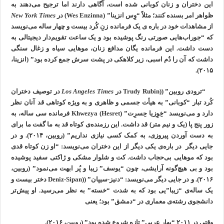
این دختران و زنان کوبانی شده است، آگاهی دارند اما ترجیح می‌دهند به
ظواهر امر بسنده کنند؛ مثلاً “وِس انزینا” (Wes Enzinna) در
New York Times
از مشاهدات خود در باره ی یک فرمانده زنِ کُرد بیست و چهار ساله می‌نویسد
که “جوراب‌هایی صورتی رنگ پوشیده بود و یک ساعت تقویم‌دار دیجیتالی به
دست داشت. این فرمانده یگان مدافع زنان، موهایی سیاه و زغال سنگی
داشت که آن را دُم اسبی، زیر کلاهکی در پشت سرش جمع کرده بود” (انزینا،
۲۰۱۵).
“ترودی روبین” ((Trudy Rubin در
Los Angeles Times
در توصیف دختران
کُرد تبار “کوبانی” به هیأت جسمی و ظاهری و به ویژه کوتاهی قد آنان نظر
دارد و می‌نویسد “خِوِزیا حِسرِت” (Khwezya (Hesret فرمانده سی ساله، به
زور پنج پا (یک و نیم متر) قد داشت. این رزمنده‌ی کوتاه قد به ما گفت ما برای
به دست آوردن پیروزی، به کمک کسی نیازی نداریم” (روبین، ۲۰۱۴). و در
جایی دیگر در باره‌ی یکی دیگر از این دختران می‌نویسد: “او زن کوتاه قدی
بود که موهایی بی‌حجاب داشت. کت و شلوار مشکی و ژاکتی سفید پوشیده
بود و بی هیچ‌گونه آرایشی، چون “یوسف” زیبا و پُر ابهت می‌نمود” (روبین،
۲۰۱۶). و در جایی دیگر می‌نویسد: “دنیز-سیپان” ((Deniz-Sipan دختر بیست و
یک ساله‌ی “زیبا”یی بود که به شدت “خسته” به نظر می‌رسید. او پیش‌تر
دانشجوی رشته‌ی معماری در “دمشق” بود؛ یعنی
وقتی در ۲۰۱۱ “بهار عربی” تازه شروع شده بود” (روبین، ۲۰۱۶).