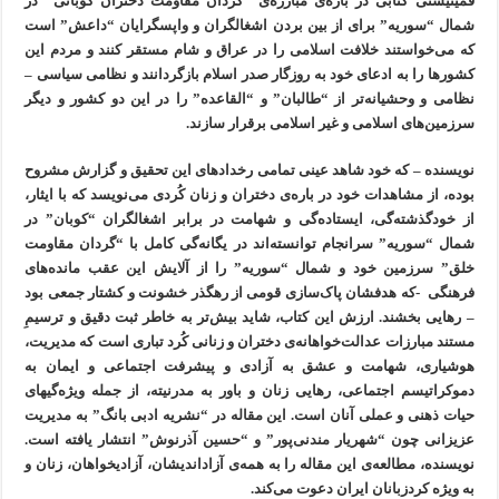
فمینیستی کتابی در باره‌ی مبارزه‌ی “گُردان مقاومت دختران کوبانی” در
شمال “سوریه” برای از بین بردن اشغالگران و واپسگرایان “داعش” است
که می‌خواستند خلافت اسلامی را در عراق و شام مستقر کنند و مردم این
کشورها را به ادعای خود به روزگار صدر اسلام بازگردانند و نظامی سیاسی –
نظامی و وحشیانه‌تر از “طالبان” و “القاعده” را در این دو کشور و دیگر
سرزمین‌های اسلامی و غیر اسلامی برقرار سازند.
نویسنده – که خود شاهد عینی تمامی رخدادهای این تحقیق و گزارش مشروح
بوده، از مشاهدات خود در باره‌ی دختران و زنان کُردی می‌نویسد که با ایثار،
از خودگذشته‌گی، ایستاده‌گی و شهامت در برابر اشغالگران “کوبان” در
شمال “سوریه” سرانجام توانسته‌اند در یگانه‌گی کامل با “گردان مقاومت
خلق” سرزمین خود و شمال “سوریه” را از آلایش این عقب مانده‌های
فرهنگی -که هدفشان پاک‌سازی قومی از رهگذر خشونت و کشتار جمعی بود
– رهایی بخشند. ارزش این کتاب، شاید بیش‌تر به خاطر ثبت دقیق و ترسیمِ
مستند مبارزات عدالت‌خواهانه‌ی دختران و زنانی کُرد تباری است که مدیریت،
هوشیاری، شهامت و عشق به آزادی و پیشرفت اجتماعی و ایمان به
دموکراتیسم اجتماعی، رهایی زنان و باور به مدرنیته، از جمله ویژه‌گیهای
حیات ذهنی و عملی آنان است. این مقاله در “نشریه ادبی بانگ” به مدیریت
عزیزانی چون “شهریار مندنی‌پور” و “حسین آذرنوش” انتشار یافته است.
نویسنده، مطالعه‌ی این مقاله را به همه‌ی آزاداندیشان، آزادیخواهان، زنان و
به ویژه کردزبانان ایران دعوت می‌کند.