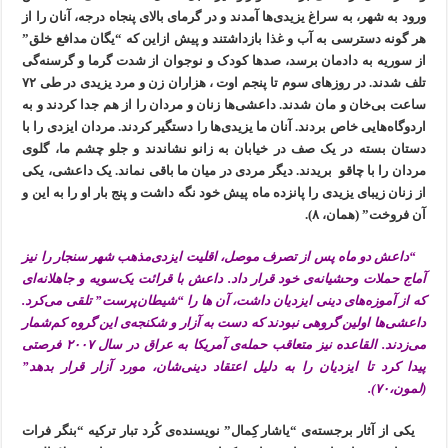
ورود به شهر، به سراغ یزیدی‌ها آمدند و در گرمای بالای پنجاه درجه، آنان را از
هر گونه دسترسی به آب و غذا بازداشتند و پیش ازاین که “یگان مدافع خلق”
از سوریه به دادمان برسد، صدها کودک و نوجوان از شدت گرما و گرسنه‌گی
تلف شدند. در روزهای سوم تا پنجم اوت ، هزاران زن و مرد یزیدی در طی ۷۲
ساعت بی‌خان و مان شدند. داعشی‌ها زنان و مردان را از هم جدا کردند و به
اردوگاه‌هایی خاص بردند. آنان ما یزیدی‌ها را دستگیر کردند. مردان ایزدی را با
دستان بسته در یک صف در خیابان به زانو نشاندند و جلو چشم ما، گلوی
مردان را با چاقو بریدند. دیگر مردی در میان ما باقی نماند. یک داعشی، یکی
از زنان زیبای یزیدی را پانزده ماه پیش خود نگه داشت و پنج بار او را به این و
آن فروخت” (همان، ۸).
“داعش دو ماه پس از تصرف موصل، اقلیت ایزدی‌مذهب شهر سنجار را نیز
آماج حملات وحشیانه‌ی خود قرار داد. داعش با قرائت یک‌سویه و جاهلانه‌ای
که از آموزه‌های دینی ایزدیان داشت، آن ها را “شیطان‌پرست” تلقی می‌کرد.
داعشی‌ها اولین گروهی نبودند که دست به آزار و شکنجه‌ی این گروه کم‌شمار
می‌زدند. القاعده نیز متعاقب حمله‌ی آمریکا به عراق در سال ۲۰۰۷ فرصتی
پیدا کرد تا ایزدیان را به دلیل اعتقاد دینی‌شان، مورد آزار قرار بدهد”
(لمون،۷۰).
یکی از آثار برجسته‌ی “یاشار کِمال” نویسنده‌ی کُرد تبار ترکیه “بنگر فرات