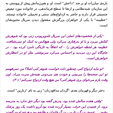
باره‌ی مبارزات او بر ضد “داعش” است. او و هم‌رزمانش پیش از پیوستن به
این سازمان شبه‌نظامی و ارتقا تا سطح فرماندهی، در خانواده مورد تبعیض
جنسیتی قرار دارند و حاضر به ازداواج‌های سنتی و تحمیلی خانواده نیستند.
“عظیمه” با یکی از خواهران بزرگترش مشغول دیدن سریال محبوبشان
است:
“یکی از شخصیت‌های اصلی این سریال تله‌ویزیونی، زنی بود که شوهرش
کتکش می‌زد و با او بدرفتاری می‌کرد ولی هیچ‌کس به کمک او نمی‌شتافت.
عظیمه هر لحظه خواهرش را – که اتفاقاً به تازه‌گی نامزد کرده بود – در
جای‌گاه این زن می‌دید و احساس می‌کرد سرنوشتی مثل او در انتظارش
خواهرش است:
“تو نباید ازدواج کنی. چه‌طور دلت خواست شوهر کنی اصلا؟ من نمی‌فهمم
تو این صحنه‌ها را می‌بینی و خودت هم می‌دونی همه‌ش سرت می‌اد. اون
وقت بازم می‌خوای بری شوهر کنی؟ من هیچ وقت ازدواج نمی‌کنم” (۳۰).
دختر دیگر و قهرمان بعدی “گردان مدافع زنان” زنی به نام “زنارین” است.
“وقتی هفده سالش شده بود، پدرش گفته بود دیگر حق ندارد به مدرسه
برود. از شنیدن این حرف، بسیار آزرده شده بود.آرزو داشت یک روز پزشک
بشود. . . عموی بزرگ زنارین ، بزرگ خاندان و طایفه بود و هرچه او می‌گفت،