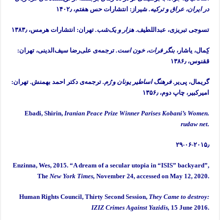
در ایران، عراق و ترکیه.
شیراز: انتشارات حس هفتم، ۱۴۰۲٫
تسوجی تبریزی، عبداللطیف.
هزار و یک‌شب.
تهران: انتشارات هرمس، ۱۳۸۳٫
کِمال، یاشار،
بنگر فرات، خون است.
ترجمه‌ی علی‌رضا سیف‌الدینی، تهران:
ققنوس، ۱۳۸۶٫
گریمال، پی‌یر.
فرهنگ اساطیر یونان و رُم.
ترجمه‌ی دکتر احمد بهمنش. تهران:
امیرکبیر، چاپ دوم، ۱۳۵۶٫
Ebadi, Shirin,
Iranian Peace Prize Winner Parises
Kobani’s Women.
rudaw net.
۲۹-۰۶-۲۰۱۵٫
Enzinna, Wes, 2015. “A dream of a secular utopia in “ISIS” backyard”,
The
New York Times,
November 24, accessed on May 12, 2020.
Human Rights Council, Thirty Second Session,
They Came to destroy:
IZIZ Crimes Against Yazidis,
15 June 2016.