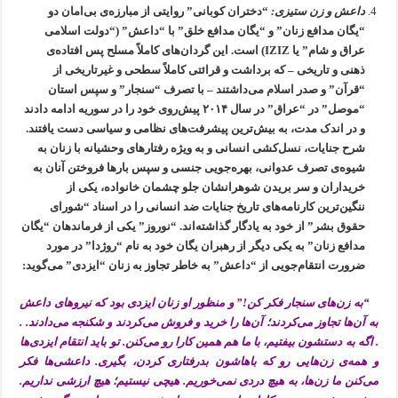
داعش و زن ستیزی:
“دختران کوبانی” روایتی از مبارزه‌ی بی‌امان دو
“یگان مدافع زنان” و “یگان مدافع خلق” با “داعش” (“دولت اسلامی
عراق و شام” یا IZIZ) است. این گردان‌های کاملاً مسلح پس افتاده‌ی
ذهنی و تاریخی – که برداشت و قرائتی کاملاً سطحی و غیرتاریخی از
“قرآن” و صدر اسلام می‌داشتند – با تصرف “سنجار” و سپس استان
“موصل” در “عراق” در سال ۲۰۱۴ پیش‌روی خود را در سوریه ادامه دادند
و در اندک مدت، به بیش‌ترین پیشرفت‌های نظامی و سیاسی دست یافتند.
شرح جنایات، نسل‌کشی انسانی و به ویژه رفتارهای وحشیانه با زنان به
شیوه‌ی تصرف عدوانی، بهره‌جویی جنسی و سپس بارها فروختن آنان به
خریداران و سر بریدن شوهرانشان جلو چشمان خانواده، یکی از
ننگین‌ترین کارنامه‌های تاریخ جنایات ضد انسانی را در اسناد “شورای
حقوق بشر” از خود به یادگار گذاشته‌اند. “نوروز” یکی از فرماندهان “یگان
مدافع زنان” به یکی دیگر از رهبران یگان خود به نام “روژدا” در مورد
ضرورت انتقام‌جویی از “داعش” به خاطر تجاوز به زنان “ایزدی” می‌گوید:
“به زن‌های سنجار فکر کن!” و منظور او زنان ایزدی بود که نیروهای داعش
به آن‌ها تجاوز می‌کردند؛ آن‌ها را خرید و فروش می‌کردند و شکنجه می‌دادند. .
. اگه به دستشون بیفتیم، با ما هم همین کارا رو می‌کنن. تو باید انتقام ایزدی‌ها
و همه‌ی زن‌هایی رو که باهاشون بدرفتاری کردن، بگیری. داعشی‌ها فکر
می‌کنن ما زن‌ها، به هیچ دردی نمی‌خوریم. هیچی نیستیم؛ هیچ ارزشی نداریم.