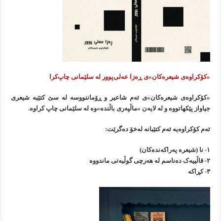
«کۆکراوه‌ی شیعره‌کان»ی ڕەزا عه‌لی‌پوور له سلێمانی چاپ‌کرا
«کۆکراوه‌ی شیعره‌کان»ی ئەم شاعیر و ڕۆماننووسه له سێ کتێبه شیعری
جیاواز پێکهاتووه و ‌لە لایه‌ن «ماڵپه‌ری باڵنده»وە له سلێمانی چاپ کراوه.
ئەم کۆکراوەیە ئەم کتێبانە لەخۆ دەگرێت:
۱- نا (شیعره په‌راکه‌نده‌کان)
۲- قاڵییەک ده‌ناسم له هه‌رچی گوڵیەتی ماندووه
۳- کڕاکە