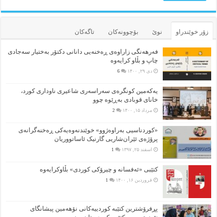
زۆر خوێندراو
نوێ
بۆچوونه‌کان
تاگەکان
فەرهەنگی زاراوەی ڕەخنەیی دانانی دکتۆر بەختیار سەجادی
چاپ و بڵاو کرایەوە
دی ۲۹, ۱۴۰۰
6
یەکەمین کونگرەی سەراسەری شاعیری‌ ناوداری کورد،
خانای قوبادی بەڕێوە چوو
مرداد ۱۵, ۱۴۰۰
2
«کوردناسیی بەراوەژوو» خوێندنەوەیەکی ڕەخنەگرانەی
پرۆژەی ئێران‌شاریی گارنیک ئاساتووریان
اسفند ۲۵, ۱۳۹۷
1
کتێبی «ئەفسانە و چیرۆکی کوردی» بڵاوکرایەوە
فروردین ۱۶, ۱۴۰۰
1
پڕفرۆشترین کتێبە کوردییەکانی نۆهەمین پیشانگای