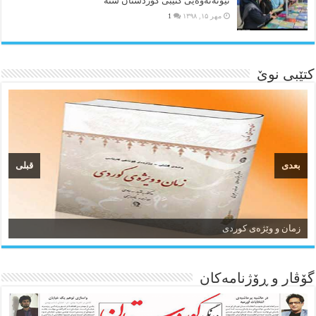
نێونەتەوەیی کتێبی کوردستان سنە
مهر ۱۵, ۱۳۹۸
1
کتێبی نوێ
بعدی
قبلی
زمان و وێژەی کوردی
گۆڤار و ڕۆژنامه‌کان