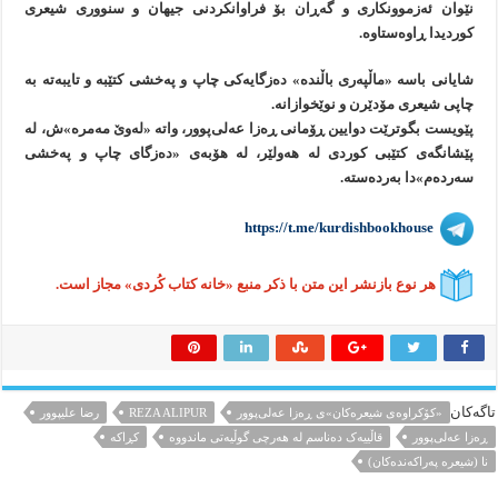
نێوان ئەزموونکاری و گەڕان بۆ فراوانکردنی جیهان و سنووری شیعری
کوردیدا ڕاوەستاوه.
شایانی باسه «ماڵپه‌ری باڵنده» ده‌زگایه‌کی چاپ و په‌خشی کتێبه و تایبه‌ته به
چاپی شیعری مۆدێرن و نوێخوازانه.
پێویست بگوترێت دوایین ڕۆمانی ڕەزا عەلی‌پوور، واته «لەوێ مەمرە»ش، لە
پێشانگەی کتێبی کوردی لە هەولێر، لە هۆبەی «دەزگای چاپ و پەخشی
سەردەم»دا بەرده‌سته.
https://t.me/kurdishbookhouse
هر نوع بازنشر این متن با ذکر منبع «خانه کتاب کُردی» مجاز است.
تاگەکان
«کۆکراوه‌ی شیعره‌کان»ی ڕەزا عه‌لی‌پوور
REZA ALIPUR
رضا علیپوور
ڕەزا عه‌لی‌پوور
قاڵییەک ده‌ناسم له هه‌رچی گوڵیەتی ماندووه
کڕاکە
نا (شیعره په‌راکه‌نده‌کان)