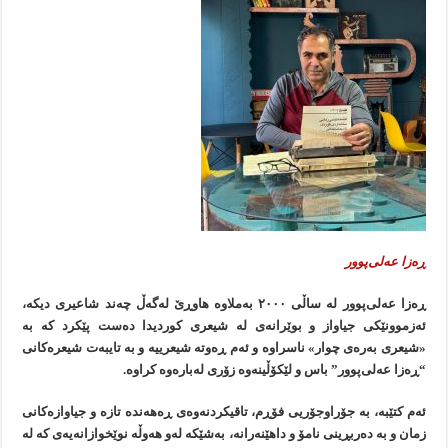
ڕەزا عه‌لی‌پوور
ڕەزا عه‌لی‌پوور له ساڵی ۲۰۰۰ به‌ملاوه هاوڕێ لەگەڵ چه‌ند شاعیری دیکه‌،
ئەزموونێکی جیاواز و بوێرانه‌ی له شیعری کوردیدا ده‌ست پێکرد که به
«شیعری به‌ره‌ی چوار» ناسراوه و ئەم ڕەوته شیعرییه و به تایبه‌ت شیعره‌کانی
“ڕەزا عه‌لی‌پوور” باس و لێکۆڵینه‌وه زۆری لەباره‌وه کراوه.
ئەم کتێبە، بە جۆراوجۆریی فۆڕم، تاقیکردنەوەی ڕەهەندە تازە و جیاوازەکانی
زمان و بە دەربڕینی نامۆ و داهێنەرانە، بەشێکە لەو هەوڵە نوێخوازانه‌یه‌ی کە لە