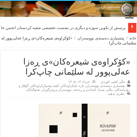
لەسەر کێشی ڕوباعی و به نەغمەی قەڵەمی «ئالی»
پرسش از تکوین سوژه و دیگری در نشست تخصصی شعبه کردستان انجمن جام
خانه
/
پێشنیاری ده‌سته‌ی نووسه‌ران
/
«کۆکراوه‌ی شیعره‌کان»ی ڕەزا عه‌لی‌پوور له
سلێمانی چاپ‌کرا
«کۆکراوه‌ی شیعره‌کان»ی ڕەزا
عه‌لی‌پوور له سلێمانی چاپ‌کرا
ماڵی کتێبی کوردی
خرداد ۱۴, ۱۴۰۵
پێشنیاری ده‌سته‌ی نووسه‌ران
,
تازه‌ چاپکراوه‌کان
,
کتێبه‌ پێشنیارکراوه‌کان
,
گۆڤار و
ڕۆژنامه‌کان
,
ماڵتی میدیا
,
ناساندن و ڕه‌خنه‌
,
نووسه‌ران و وه‌رگێڕان
,
هه‌واڵه‌کان
نظری بدهید