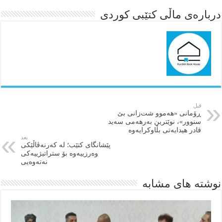
درباره‌ی ماڵی کتێبی کوردی
قبل
ڕۆمانی «هەموو شت‌زانی بێ
سنوور»، نوێترین بەرهەمی سەید
قادر هیدایەتی بڵاوکرایەوە
بعد
پێشانگای کتێب؛ لە کەرنەڤاڵێکی
وەرزییەوە بۆ ستراتیژییەکی
نەتەوەیی
نوشته های مشابه