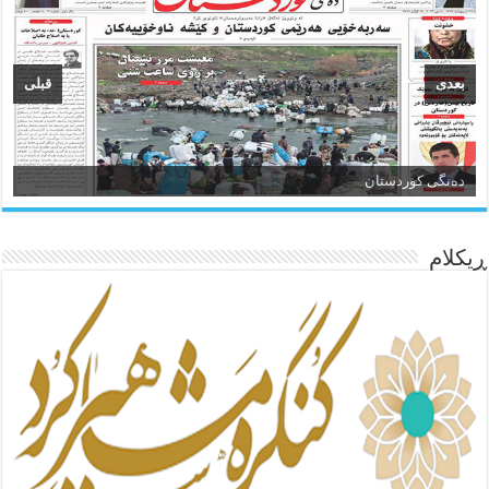
بعدی
قبلی
ئاژانسی هەواڵی مێهر
ده‌نگی کوردستان
ڕیکلام