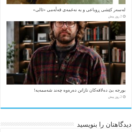
لەسەر کێشی ڕوباعی و به نەغمەی قەڵەمی «ئالی»
2 روز پیش
بورجە بێ دەلاقەکان نازانن دەرەوە چەند شەممەیە!
2 روز پیش
دیدگاهتان را بنویسید