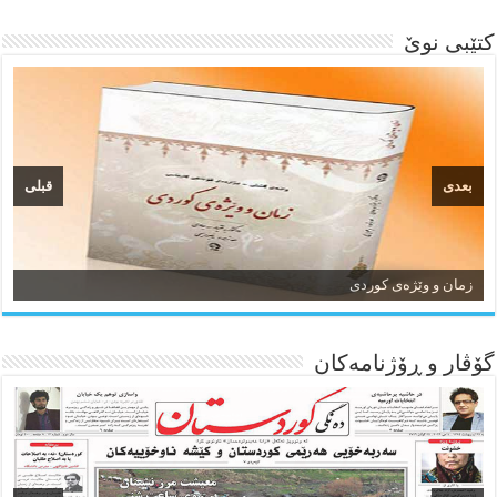
کتێبی نوێ
بعدی
قبلی
زمان و وێژەی کوردی
گۆڤار و ڕۆژنامه‌کان