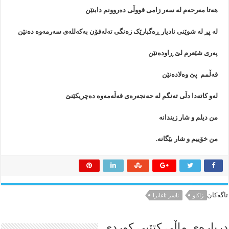
هه‌تا مه‌ر‌حه‌م له‌ سه‌ر زامی قووڵی ده‌روونم دابنێن
له‌ پڕ له‌ شوێنی نادیار ڕه‌گبارێک زه‌نگی ته‌له‌فۆن به‌که‌لله‌ی سه‌رمه‌وه‌ ده‌نێن
په‌ری شێعرم لێ ڕاوده‌نێن
قه‌ڵمم پێ وه‌لاده‌نێن
له‌و کاته‌دا دڵی ته‌نگم له‌ حه‌نجه‌ره‌ی قه‌ڵه‌مه‌وه‌ ده‌چریکێنێ
من دیلم و شار زیندانه‌
من خۆییم و شار بێگانه‌.
تاگەکان
ژاکاو
ناسر ئاغابرا
درباره‌ی ماڵی کتێبی کوردی