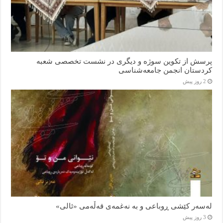
پرسش از تکوین سوژه و دیگری در نشست تخصصی شعبه
کردستان انجمن جامعه‌شناسی
2 روز پیش
لەسەر کێشی ڕوباعی و به نەغمەی قەڵەمی «ئالی»
3 روز پیش