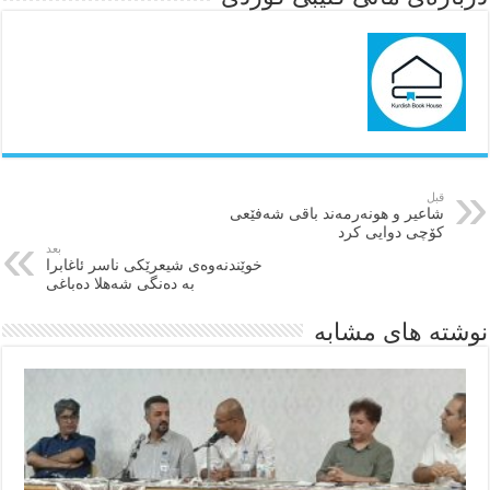
قبل
شاعیر و هونەرمەند باقی شەفێعی
کۆچی دوایی کرد
بعد
خوێندنه‌وه‌ی شیعرێکی ناسر ئاغابرا
به‌ ده‌نگی شەهلا دەباغی
نوشته های مشابه