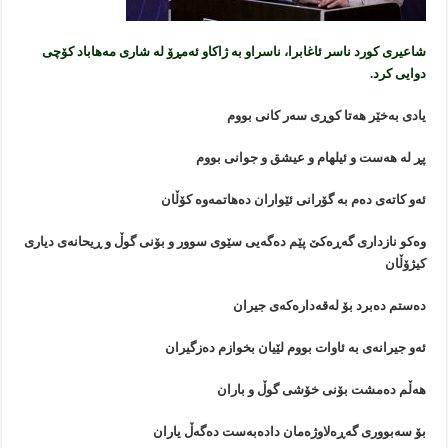
شاعیری کورد ‎ناسر ئاغابرا، ناسراو بە ژاکاو ئەمڕۆ لە شاری ‎مەهاباد کۆچی
دوایی کرد.
یادی به‌خێر هه‌تا کوڕی سه‌ر کانی بووم
پڕ له‌ هه‌ست و ئیلهام و عیشق و جوانی بووم
ئه‌و کاته‌ی ده‌م به‌ گۆرانی ئێواران ده‌هاتمه‌وه‌ کۆڵان
وه‌کو نازداری گه‌ڕه‌کێ پێم ده‌گه‌یی سێوی سوور و بۆنی گوڵ و ڕیحانه‌ی دیاری
کیژۆڵان
ده‌ستم ده‌برد بۆ له‌قه‌داره‌که‌ی جیران
ئه‌و جیرانه‌ی به‌ ئاوات بووم لێیان بخوازم ده‌زگیران
هه‌ڵم ده‌مشت بۆنی خۆشی گوڵ و باران
بۆ سه‌بووری گه‌ڕه‌لاوژه‌مان داده‌به‌ست ده‌گه‌ڵ یاران