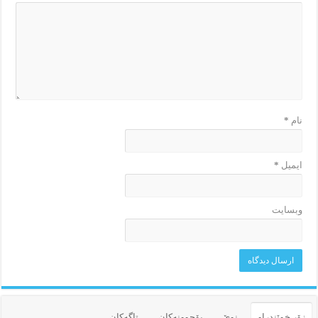
نام
*
ایمیل
*
وبسایت
زۆر خوێندراو
نوێ
بۆچوونه‌کان
تاگەکان