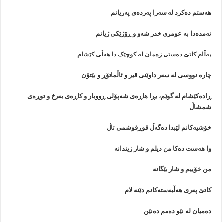
هه‌ستم ده‌کرد له‌ سه‌را په‌رده‌ی په‌ریانم
نه‌مده‌دا به‌ عومری خدر شه‌و و ڕۆژێکی ژیانم
به‌ڵام کاتێ ده‌ستی زه‌مان له‌ کوچێک دا هه‌ڵی کێشام
چاره‌ نووسی له‌ سه‌ر داوێنی قیر و ئاڵماتۆڕ و بێتۆن
ڕاده‌کێشام له‌ گوێم، بڕا هاڕه‌ی شه‌پۆلی ڕووبار و کاڕه‌ی به‌رخ و توڕه‌ی
شمشاڵ
خۆشیه‌کانم لێبدا ده‌گه‌ڵ قوڕقوشمی تاڵ
وا هه‌ست ده‌کا من دیلم و شار زیندانه‌
من خۆییم و شار بێگانه
کاتێ په‌ری هه‌ڵبه‌سته‌کانم دێنه‌ لام
ده‌میان له‌ نێو ده‌مم ده‌نێن