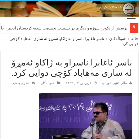
لەسەر کێشی ڕوباعی و به نەغمەی قەڵەمی «ئالی»
پرسش از تکوین سوژه و دیگری در نشست تخصصی شعبه کردستان انجمن جام
خانه
/
هه‌واڵه‌کان
/
ناسر ئاغابرا ناسراو بە ژاکاو ئەمڕۆ لە شاری ‎مەهاباد کۆچی
دوایی کرد.
ناسر ئاغابرا ناسراو بە ژاکاو ئەمڕۆ
لە شاری ‎مەهاباد کۆچی دوایی کرد.
ماڵی کتێبی کوردی
فروردین ۱۷, ۱۳۹۹
هه‌واڵه‌کان
نظری بدهید
‎