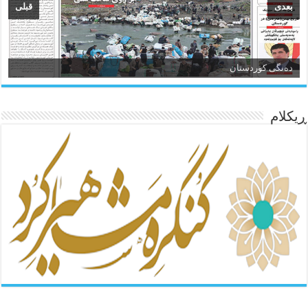
بعدی
قبلی
ئاژانسی هەواڵی مێهر
ده‌نگی کوردستان
ڕیکلام