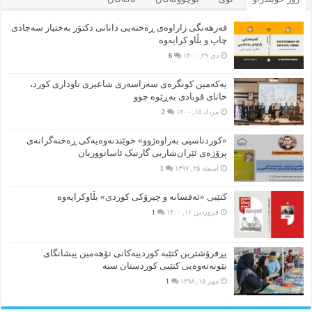
فەرهەنگی زاراوەی ڕەخنەیی دانانی دکتۆر بەختیار سەجادی
چاپ و بڵاو کرایەوە
دی ۲۹, ۱۴۰۰
6
یەکەمین کونگرەی سەراسەری شاعیری‌ ناوداری کورد،
خانای قوبادی بەڕێوە چوو
مرداد ۱۵, ۱۴۰۰
2
«کوردناسیی بەراوەژوو» خوێندنەوەیەکی ڕەخنەگرانەی
پرۆژەی ئێران‌شاریی گارنیک ئاساتووریان
اسفند ۲۵, ۱۳۹۷
1
کتێبی «ئەفسانە و چیرۆکی کوردی» بڵاوکرایەوە
فروردین ۱۶, ۱۴۰۰
1
پڕفرۆشترین کتێبە کوردییەکانی نۆهەمین پیشانگای
نێونەتەوەیی کتێبی کوردستان سنە
مهر ۱۵, ۱۳۹۸
1