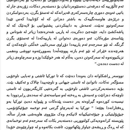
ئەم ئاڵۆزییە کە دەرفەتی دەستێوەردانیان بۆ دەستەبەر دەکات، زۆربەی جار لە
باتیی ئەوەی دەوری چارەسەرکەری قەیرانەکە لە ئەستۆ بگرن، بەردەوامکردن
و درێژەی هاوسەنگییەک بە باشتر دەزانن کە لە کۆتاییدا کەس تێیدا
سەرکەوتوو نەبێت. ئەمەش بە دابینکردنی پشتیوانیی بۆ لایەنێک کە لە
پاشەکشێ دایە، جێبەجێ دەکریت. لە یاریی شەترەنجدا زیاتر لە شوناس و
پێناسەی مۆرەکان، ئەو دەورەی دەتوانن لە یارییەکەدا لە ئەستۆی بگرن
گرنگە. لە نێو سەرجەم ئەم یارییەدا دۆڕاوی سەرەکیی خەڵکی ناوچەکەن کە
هەرچەندە خێراتر لە نێو ئەم بازنە پووچەڵەدا بسووڕێنەوە تووشی وەهمی
نزیکبوونەوە لە سەرکەوتن دەبن، بەڵام لە هەر خولێکدا وزە و سەرچاوەی زیاتر
لە دەست دەدەن.”
نووسەر ڕاشکاوانە دان بەوەدا دەنێت کە تا تورکیا ئاشتی و تەبایی ناوخۆیی
مسۆگەر نەکات، ناتوانێ لە ئاستی جیهانی و ناوچەییدا چالاک و ئەکتیڤ بێت.
بۆیە دەستەبەرکردنی ئاشتی ناوخۆیی بە گەرەنتیی کاریگەربوون لە ئاستی
ناوچەکە دەزانێت و ئەمەش بە ڕەخنە لەو سیاسەتەی لە سەدەی ڕابردوودا بە
نیسبەت کوردەوە گیراوەتە بەر دەست پێدەکات و پێیوایە دەبێ تورکیا بەو
ڕەفتارانەدا بچێتە؛ ” تورکیا بە لەبەرچاو گرتنی ئەم توخمە جیۆئیکۆنۆمی،
جیۆپۆلیتیکی و جیۆئەتنیکییانە لانیکەم وەک مێژووی هاوبەشی هەزار ساڵە،
پێویستە کرانەوەیەکی کولتووریی دەستەبەر بکات کە سەرجەم ئەم توخمانەی
کە لە ڕەگ و ڕیشەی جیاواز پێکهاتوون، ئاشت بکاتەوە و لە چوارچێوەی خۆیدا