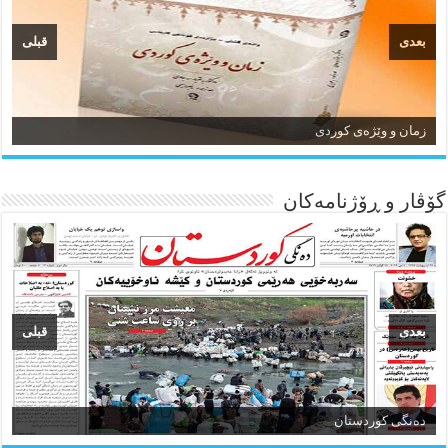
بعدی
قبلی
زمان و وێژەی کوردی
گۆڤار و ڕۆژنامه‌کان
بعدی
قبلی
ئاژانسی هەواڵی مێهر
ده‌نگی کوردستان