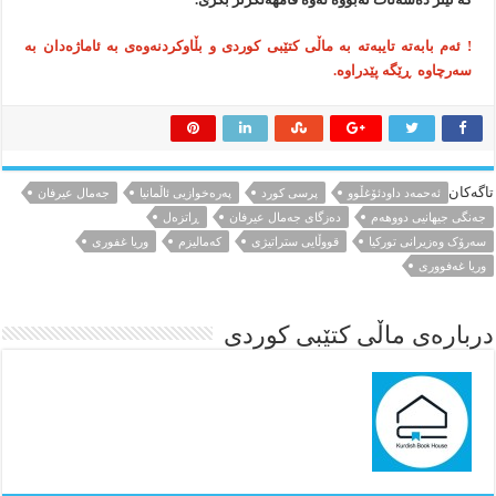
! ئەم بابەتە تایبەتە بە ماڵی کتێبی کوردی و بڵاوکردنەوەی بە ئاماژەدان بە
سەرچاوە ڕێگە پێدراوە.
تاگەکان
ئەحمەد داودئۆغڵوو
پرسی کورد
پەرەخوازیی ئاڵمانیا
جەمال عیرفان
جەنگی جیهانیی دووهەم
دەزگای جەمال عیرفان
ڕاتزەل
سەرۆک وەزیرانی تورکیا
قووڵایی ستراتیژی
کەمالیزم
وریا غفوری
وریا غەفووری
درباره‌ی ماڵی کتێبی کوردی