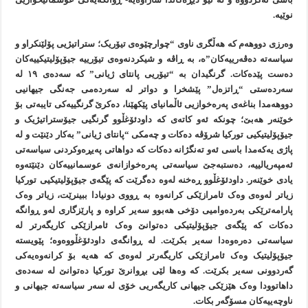
نوێیە.
وەرزی دووهەم کە هەڵگری ناوی “چوارچێوەی تیۆریک؛ ستراتیژیی پۆلێنکراو و
سیاسەتە دەڤەرییەکان”ه، بە ڕاڤە و شیکردنەوەی تیۆرییە جیۆپۆلیتیکییەکان
دەست پێدەکات. گرنگیدان بە “تیۆریی پانتای ژیانی” کە سەدەی ١٩ لە
سەردەستی “ڕاتزەل” پێشخرا و دواتر لە سەردەمی جەنگی جیهانیی
دووهەمدا بناغەی پەرەخوازیی ئاڵمانیای پێکهێنا، دەکرێ گرنگییەکی تایبەتی بۆ
خوێنەر هەبێ؛ چونکە ئەو کاتەی کە داودئۆغڵوو گرنگیی جیۆستراتیژیک و
جیۆپۆلیتیکیی تورکیا شرۆڤە دەکات و چەمکی “پانتای ژیانی” بەکار دێنێت و لە
پاژی یەکەمدا باسی ئەو تەنگژانە دەکات کە دواهاتی پەیڕەوکردنی سیاسەتی
ئەمپەریالییە، دەستبەجێ سیاسەتی پەرەخوازانەی عوسمانییەکان دێنێتەوە
یادی خوێنەر. داودئۆغڵوو ڕەخنە لەوە دەگرێت کە پێگەی جیۆپۆلیتیکیی تورکیا
زیاتر لەوەی وەک ئامرازێکی کرانەوە بە ڕووی دونیادا ببینرێت، زیاتر وەک
پارامەترێکی بەردەوامیی دۆخی هەبوو سەیر کراوە و پارێزگاری لەو ڕوانگە
دەکات کە پێگەی جیۆپۆلیتیکی دەتوانێ وەک ئامرازێکی کاریگەرتر لە
سیاسەتی دەرەوەدا سەیر بکرێت. لە ڕوانگەی داودئۆغڵووەوە؛ پێویستە
جیۆپۆلیتیک وەک ئامرازێکی کاریگەرتر لەوەی کە هەیە بۆ کرانەوەیەکی
گەردوونی سەیر بکرێت. کە وەها لێی بڕوانرێ تورکیا دەتوانێ لە سەدەی
داهاتوودا وەک هێزێکی جیهانی کاریگەریی خۆی لە سەر سیاسەتە جیهانی و
ناوچەییەکان مسۆگەر بکات.