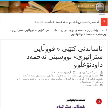
بورجە بێ دەلاقەکان نازانن دەرەوە چەند شەممەیە!
خانه
/
پێشنیاری ده‌سته‌ی نووسه‌ران
/
ناساندنی کتێبی « قووڵایی ستراتیژی»
نووسینی ئەحمەد داودئۆغڵوو
ناساندنی کتێبی « قووڵایی
ستراتیژی» نووسینی ئەحمەد
داودئۆغڵوو
ماڵی کتێبی کوردی
اردیبهشت ۱۸, ۱۳۹۹
پێشنیاری ده‌سته‌ی نووسه‌ران
,
تازه‌ چاپکراوه‌کان
,
دسته‌بندی نشده
,
کتێبه‌
پێشنیارکراوه‌کان
,
گۆڤار و ڕۆژنامه‌کان
,
ماڵتی میدیا
,
ناساندن و ڕه‌خنه‌
,
نووسه‌ران و
وه‌رگێڕان
,
هه‌واڵه‌کان
نظری بدهید