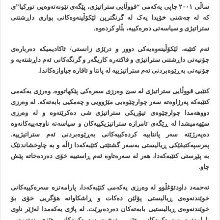
ساڵی ٢٠٠١ چاپی یەکەمی “قووڵایی ستراتیژی، پێگەی نێونەتەوەیی تورکیا”ی
کە لە چەشنی خۆیدا یەک لە گرنگترین لێکۆڵینەوەکانی بواری داڕشتنی
ستراتیژی و سیاسەتی دەرەکییە، بڵاو کردەوە.
ئەم کتێبە، لێکۆڵینەوەیەکی دوور و درێژی زانستی/ ئاکادیمیکە دەربارەی
چۆنیەتی داڕشتنی ستراتیژی و فاکتەرە کاریگەر و گرنگەکانی ئەم داڕشتەیە و
چۆنیەتی بەڕێوەبردنی ئەم ستراتیژییە لە پانتا و ئاقارە جیاوازەکاندا.
کتێبی قووڵایی ستراتیژی لە سێ وەرزی سەرەکی پێکهاتووە. وەرزی یەکەمی
کتێبەکە پەرژاوەتە سەر چوارچێوەیی مێژوویی و چەمکیی بابەتەکە. لە وەرزی
دووهەمدا چوارچێوەی تیۆریکی ستراتیژی شی دەکرێتەوە و لە وەرزی
سێهەمیشدا لە ڕێگەی ئامرازە ستراتیژیکییەکان و سیاسەتە ناوچەییەکانەوە
دەپەرژێتە سەر پانتاییە کردەکییەکانی بەڕێوەبردنی ئەم ستراتیژییە.
پەرسپەکتیڤێکی ڕیالیستی بەسەر گشتێتی کتێبەکەدا زاڵە و بە چاوخشاندنێک
بە پێڕستی کتێبەکەدا، هەر لە سەرەتاوە ئەم ڕاستییە خۆی دەردەخاتە پێش
چاو.
ئەحمەد داودئۆغڵوو لە وەرزی یەکەمی کتێبەکەدا، پارامەترە سەرەکییەکانی
خوێندنەوەی ڕیالیستی پۆلێن دەکات و ڕاشکاوانە هۆگریی خۆی بۆ
خوێندنەوەی ڕیالیستیی بابەتەکان دەردەبڕێت. لە پاژی یەکەمدا لەژێر ناوی
پارامەترە سەرەکییەکانی هێز، توخمە سەرەکییەکانی هێزی نەتەوەیی