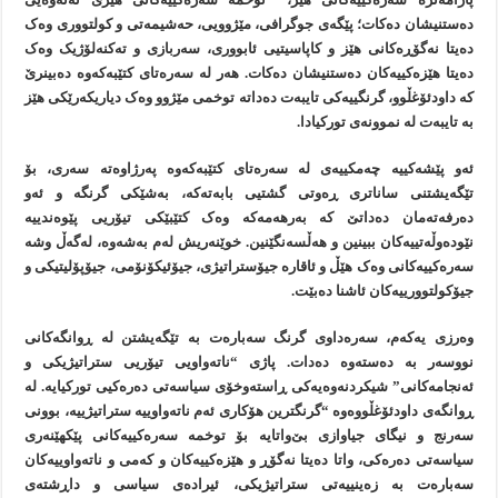
دەستنیشان دەکات؛ پێگەی جوگرافی، مێژوویی، حەشیمەتی و کولتووری وەک
دەیتا نەگۆڕەکانی هێز و کاپاسیتیی ئابووری، سەربازی و تەکنەلۆژیک وەک
دەیتا هێزەکییەکان دەستنیشان دەکات. هەر لە سەرەتای کتێبەکەوە دەبینرێ
کە داودئۆغڵوو، گرنگییەکی تایبەت دەداتە توخمی مێژوو وەک دیاریکەرێکی هێز
بە تایبەت لە نموونەی تورکیادا.
ئەو پێشەکییە چەمکییەی لە سەرەتای کتێبەکەوە پەرژاوەتە سەری، بۆ
تێگەیشتنی ساناتری ڕەوتی گشتیی بابەتەکە، بەشێکی گرنگە و ئەو
دەرفەتەمان دەداتێ کە بەرهەمەکە وەک کتێبێکی تیۆریی پێوەندییە
نێودەوڵەتییەکان ببینین و هەڵسەنگێنین. خوێنەریش لەم بەشەوە، لەگەڵ وشە
سەرەکییەکانی وەک هێڵ و ئاقارە جیۆستراتیژی، جیۆئیکۆنۆمی، جیۆپۆلیتیکی و
جیۆکولتوورییەکان ئاشنا دەبێت.
وەرزی یەکەم، سەرەداوی گرنگ سەبارەت بە تێگەیشتن لە ڕوانگەکانی
نووسەر بە دەستەوە دەدات. پاژی “ناتەواویی تیۆریی ستراتیژیکی و
ئەنجامەکانی” شیکردنەوەیەکی ڕاستەوخۆی سیاسەتی دەرەکیی تورکیایە. لە
ڕوانگەی داودئۆغڵووەوە “گرنگترین هۆکاری ئەم ناتەواوییە ستراتیژییە، بوونی
سەرنج و نیگای جیاوازی بێ‌واتایە بۆ توخمە سەرەکییەکانی پێکهێنەری
سیاسەتی دەرەکی، واتا دەیتا نەگۆڕ و هێزەکییەکان و کەمی و ناتەواوییەکان
سەبارەت بە زەینییەتی ستراتیژیکی، ئیرادەی سیاسی و داڕشتەی