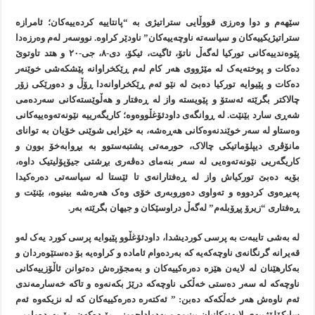
سێهەم و دوا وەرزی قووڵایی ستراتیژی بە “پانتاییە کردەییەکان؛ ئامرازە
ستراتیژیکییەکان و سیاسەتە ناوچەییەکان” ناودێر کراوە. نووسەر لەم وەرزەدا
پێوەندییەکانی تورکیا لەگەڵ ناتۆ، ئاگیت، ئیکۆ، دی-٨، جی-٢٠ و هتد تاوتوێ
دەکات و پوختەیەک لە مێژووی هەر کام لەم ڕێکخراوانە پێشکەشی خوێنەر
دەکات و پێیوایە تورکیا دەبێ لە نێو ئەم ڕێکخراوانەدا ڕۆڵ و دەورێکی زۆر
چالاکتر بگرێتە ئەستۆ و پێویستە واز لە ڕەفتار و هەڵوێستەکانی سەردەمی
شەڕی سارد بێنێت. لە ڕوانگەی داودئۆغڵووەوە؛ کاریگەرییە نێونەتەوەییەکانی
وەستاو لە سەر خوێندنەوەکانی هەڕەشە، بە خێرایی شوێنی خۆیان بە توانای
مانۆڤری دیپلۆماتیکی چالاک، حورمەتی پشتبەستوو بە بڕوابەخۆ بوون و
کاریگەریی نێونەتەوەیی لە سەر بنەمای دەڤەری بڕشتی جیۆپۆلیتیک داوە،
بۆیە دەبێ تورکیاش واز لە ڕەفتارانەی تا ئێستا لە سیاسەتی دەرەکیدا
پەیڕەوی کردووە و تەواوی دەوروبەری خۆی وەک هەرەشە بینیوە، بێنێت و
ڕەفتاری “زیرۆ پڕۆبلەم” لەگەڵ دراوسێکان و جیهان بگرێتە بەر.
لە بەشی تایبەت بە پرسی کوردیشدا، داودئۆغڵوو پێیوایە پرسی کورد یەک لەو
قەیرانە گرنگانەی ناوچەکەیە کە بەردەوام ئامادە و کراوەیە بۆ دەستێوەردان و
بەکارهێنان لە لایەن هێزە دەرەکییەکان و بەمجۆرەش دەتوانن ئاڵۆزییەکانی
ناوچەکە لە سەر دەستی خەڵکی ناوچەکە درێژ بکەنەوە و تاکە خەسارمەندی
ئەم ناوەش هەر خەڵکەکە دەبن: ” ئەکتەرە دەرەکییەکان کە لە نزیکەوە ئەم
سایکۆلۆژییەی لایەنەکانیان بینیوە و بەدواداچوونی بۆ دەکەن، بۆ بەردەوامیی