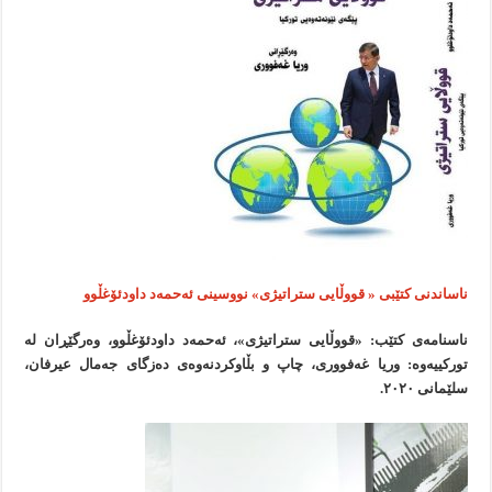
ناساندنی کتێبی « قووڵایی ستراتیژی» نووسینی ئەحمەد داودئۆغڵوو
ناسنامه‌ى كتێب: «قووڵایی ستراتیژی»، ئەحمەد داودئۆغڵوو، وەرگێڕان لە
تورکییەوە: وریا غەفووری، چاپ و بڵاوکردنەوەی دەزگای جەمال عیرفان،
سلێمانى ۲۰۲۰.