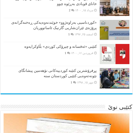
خانای قوبادی بەڕێوە چوو
مرداد ۱۵, ۱۴۰۰
2
«کوردناسیی بەراوەژوو» خوێندنەوەیەکی ڕەخنەگرانەی
پرۆژەی ئێران‌شاریی گارنیک ئاساتووریان
اسفند ۲۵, ۱۳۹۷
1
کتێبی «ئەفسانە و چیرۆکی کوردی» بڵاوکرایەوە
فروردین ۱۶, ۱۴۰۰
1
پڕفرۆشترین کتێبە کوردییەکانی نۆهەمین پیشانگای
نێونەتەوەیی کتێبی کوردستان سنە
مهر ۱۵, ۱۳۹۸
1
کتێبی نوێ