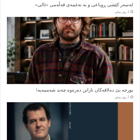
لەسەر کێشی ڕوباعی و به نەغمەی قەڵەمی «ئالی»
1 روز پیش
بورجە بێ دەلاقەکان نازانن دەرەوە چەند شەممەیە!
2 روز پیش