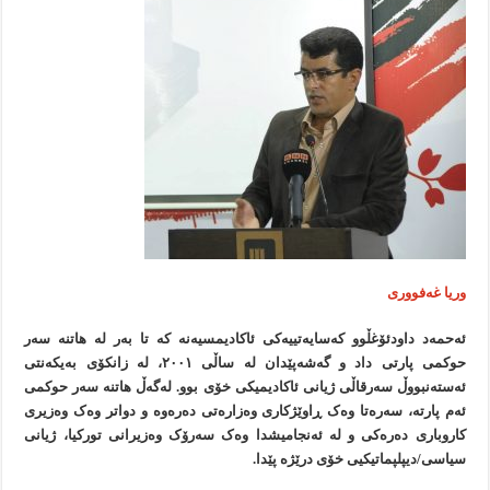
وریا غەفووری
ئەحمەد داودئۆغڵوو کەسایەتییەکی ئاکادیمسیەنە کە تا بەر لە هاتنە سەر
حوکمی پارتی داد و گەشەپێدان لە ساڵی ٢٠٠١، لە زانکۆی بەیکەنتی
ئەستەنبووڵ سەرقاڵی ژیانی ئاکادیمیکی خۆی بوو. لەگەڵ هاتنە سەر حوکمی
ئەم پارتە، سەرەتا وەک ڕاوێژکاری وەزارەتی دەرەوە و دواتر وەک وەزیری
کاروباری دەرەکی و لە ئەنجامیشدا وەک سەرۆک وەزیرانی تورکیا، ژیانی
سیاسی/دیپلپماتیکیی خۆی درێژە پێدا.