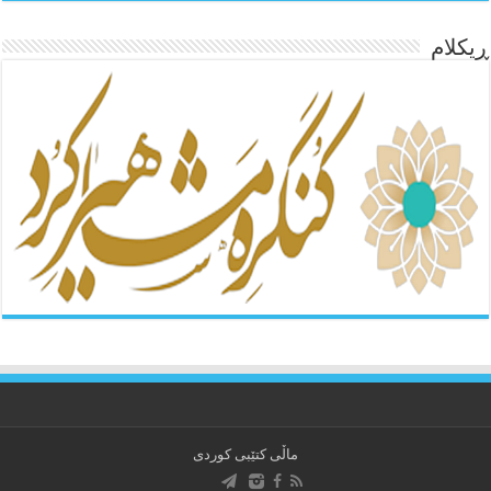
ڕیکلام
ماڵی کتێبی کوردی