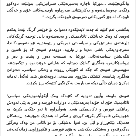
بیانگونجێنێت. …تورکیا ناچارە بەسیرەتێکی ستراتیژیکیی بنوێنێت تاوەکوو
ڕێگەی چەوساندنەوە و بەکارهێنانی سەرچاوە ناوچەییەکانی خۆی و خەڵکی
ناوچەکە لە هێز گەورەکانی دەرەوەی ناوچەکە، بگرێت.”
بەگشتی ئەم کتێبە لە چەند لایەنێکەوە دەتوانێ بۆ خوێنەر گرنگ بێت؛ یەکەم
ئەوەی کە وەک خەباتێکی ئاکادیمیکی و بەدەستەوە دانی توخمە گرنگەکانی
داڕشتەی ستراتیژیکی و سیاسەتی دەرەکی و پێوەندییە نێونەتەوەییەکاندا،
سەرچاوەیەکی باشی دەیتا و زانیارییە. دووهەم ئەوەی کە بۆ ناسین و
تێگەیشتن سیاسەتەکانی تورکیا بە نیسبەت دەور و پشت و دەر و
درواسێکانیەوە هەڵگری گەلێک دەیتایە کە شایانی خوێندنەوە و تێگەیشتنە.
سێهەمیش ئەوەی کە جگە لە کتێبێکی ڕووت و وشکی سیاسی، دەتوانێ
هەڵگری پێناسەی کتێبێکی مێژووی سیاسەتی ناوچەکەش بێت. لەگەڵ ئەمانە
دەکرێ دەیان خاڵی دیکە سەبارەت بە گرنگیی کتێبەکە ڕیز بکرێت.
ئەوەی ماوەتە بیڵێین ئەوەیە کە کتێبەکە وەک ڵێکۆڵینەوەیەکی سیاسی/
ئاکادیمیک خۆی لە خۆیدا بەرهەمێکی تا دواڕادە قورسە و هەر بە پێی ئەوەش
زمانێکی قورس و ئاکادیمیکی هەیە. هەوڵدراوە تا ئەو جێگەی بکرێ، بە
شێوەیەکی فامهەڵگر بکرێتە کوردی و ئەگەر لە هەندێک شوێنیشدا ڕستەکان
هەندێک تێکچڕژاو و لێڵ بن، ئەوا بەشێکی بۆ تواناکانی من وەک وەرگێڕ
دەگەڕێتەوە و بەشێکی دیکەشی بە هۆی قورسی و تێکچڕژاویی زمانەکەیەتی
کە ئیتر دەسەڵات نەبووە لەوە فامهەڵگرتر بکرێ.