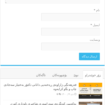
نام
*
ایمیل
*
وبسایت
زۆر خوێندراو
نوێ
بۆچوونه‌کان
تاگەکان
فەرهەنگی زاراوەی ڕەخنەیی دانانی دکتۆر بەختیار سەجادی
چاپ و بڵاو کرایەوە
دی ۲۹, ۱۴۰۰
6
یەکەمین کونگرەی سەراسەری شاعیری‌ ناوداری کورد،