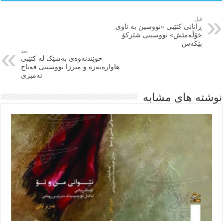
قبل
ڕانانی کتێبی «نووسین بە ئاوی
خۆڵەمێش» نووسینی شێرکۆ
بێکەس
بعد
خوێندنەوەی بەشێک لە کتێبی
هاوارەبەرە و میرزا نووسینی فەتاح
ئەمیری
نوشته های مشابه