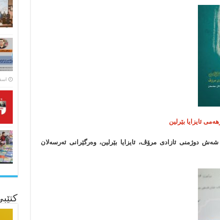
اسفند ۵
ەمی ئایزایا بێرلین
 شەش دوژمنی ئازادی مرۆڤ، ئایزایا بێرلین، وەرگێرانی ئەرسەلان
کتێب