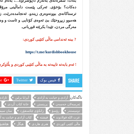
بكات: سفرەكەی بەتەرم داپۆشراوە…، بەڵام كام
دەكات؟ بۆخۆی. ئەركی پێست داماڵینی مرۆڤە
ترسناكانەی بوونەوەری زیندو، ئەنجامدەدرێت. 
هەموو زیڕوحێك بێ ئەوەی كۆتایی و ئاست و وەس
مەرگی مردن، تێیدا بكرێتە قوربانی.
?
ببنه‌ ئه‌ندامی ماڵی کتێبی کوردی:
https://t.me/kurdishbookhouse
! ئەم بابەتە تایبەتە بە ماڵی کتێبی کوردی و بڵاوک
فیس بوک
Twitter
 +
Share
تاگەکان
آزادی و خیانت به آزادی
آیزایا برلین
ئازاد
ئەرسەلان حەسەن
پرینستن
خانهٔ کتاب كُردی
دومیستەر
رۆسۆ
زانكۆی ئێكسفۆرد
سان سیم
عزت الله فولادوند
فیشتە
کتاب آزادی و خیانت به آ
ماڵی کتێبی کوردی
هنری هاردی
هیگڵ
هێلڤتی