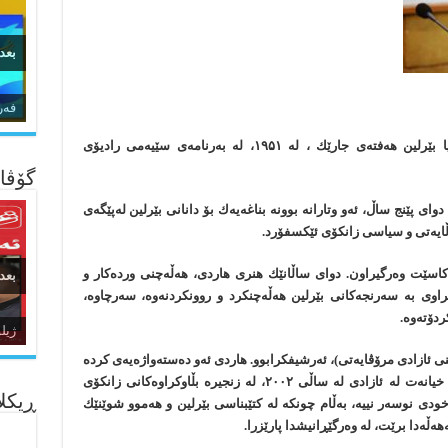
بعد
زما
ئەم كتێبە كۆمەڵە وتارێكی ڕەخنەییە، كە ئایزایا بێرلین هەفتەی جارێك ، لە ۱۹۵۱، لە بەرنامەی سێیەمی رادیۆی
گۆڤار
وای پێنج ساڵ، ئەو وتارانە بوونە بناغەیەك بۆ دانانی بێرلین لەپێگەی
ڵایەتی و سیاسی زانكۆی ئێكسفۆرد.
اسێت وەرگیراون. دوای ساڵانێك هنری هاردی، هەڵەچنی وردەكار و
بعد
راوی بە سەرنجەكانی بێرلین هەڵەچنكرد و روونكردنەوە، سەرچاوە،
ردۆتەوە.
ئاژ
ده‌
 ئازادی مرۆڤایەتی)، ئەرشیفكرابوو. هاردی ئەو دەستەواژەیەی كردە
ناونیشانی لاوەكی و كتێبەكەی بەناوی، ئازادی و خیانەت لە ئازادی لە ساڵی ۲۰۰۲، لە زنجیرە بڵاوكراوەكانی زانكۆی
ڕیکلا
ودی نوسەر نییە، بەڵام چونكە لە كتێبناسی بێرلین و هەموو شوێنێك
ەڵەدا برێت، لە وەرگێڕانیشدا پارێزرا.