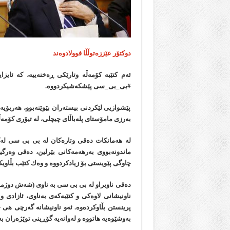
دوکتۆر عێززەتوڵڵا فوولادوەند
#بی_بی_سی پێشكەشیكردووە.
پێشوازیی لێكردنی بیستەران بێوێنەبوو، هەربۆیە د
بەرزی مامۆستای پلەباڵای چیچلی، لە تیۆری كۆمە
لە هەمانكات دەقی وتارەكان لە بی بی سی لەك
ماندونەبووی بەرهەمەكانی بێرلین، دەقی وەرگی
چاوگی پێویستی بۆ زیادكردووە و وەك كتێب بڵاویك
دەقی ناوبراو لە بی بی سی بە ناوی (شەش دوژمنی
پرینستن بڵاوكردەوە. ئەو ناونیشانە گەرچی هی خ
بەوشێوەیە هاتووە و لەوانەیە گۆڕینی توێژەران بەه