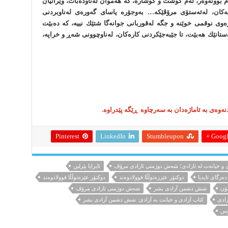
 بوونەوەر، لەم كوشت و كوشارە، كە هەموان لەناودەبات، وێرانیان
كان، لەئەستۆی مرۆڤێكە… بەوجۆرە یاسای گەورەی لەناوبردنی
زەوی نوقمی خوێنە و جگە لەقوربانی جوانەگا شتێك نییە، كە دەبێت
تانێك هەبێت، تا جێبەجێكردنی كارەكان، لەناوچوونی شەڕ و خراپە،
ردنەوەی بە ئاماژەدان بە سەرچاوە ڕێگە پێدراوە.
Pinterest
LinkedIn
Stumbleupon
Google
ی و خیانەت لە ئازادی؛ شەش دوژمنی ئازادی مرۆڤ
ئایزایا بێرلین
دەزگای ئایدیا
دوکتۆر عێززەتوڵڵا فوولادوەند
دوکتۆر عێزەتوڵڵا فوولادوەند
ۆن
شش دشمن آزادی بشر
شەش دوژمنی ئازادی مرۆڤ
زادی
کتاب آزادی و خیانت به آزادی: شش دشمن آزادی بشر
ۆس