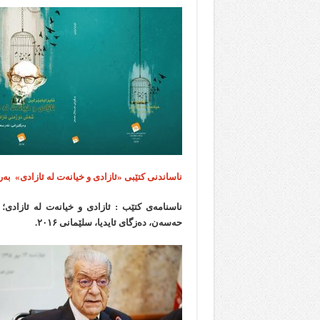
ناساندنی کتێبی «ئازادی و خیانەت لە ئازادی» بەره
ناسنامەی کتێب : ئازادی و خیانەت لە ئازادی؛
حەسەن، دەزگای ئایدیا، سلێمانی ۲۰۱۶.