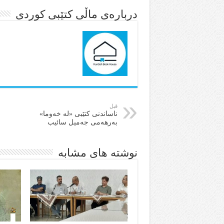
درباره‌ی ماڵی کتێبی کوردی
قبل
ناساندنی کتێبی «لە خەوما»
بەرهەمی جەمیل سائیب
نوشته های مشابه