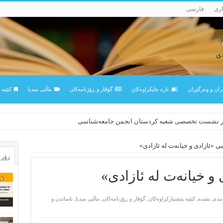
اری
فارسی
ران و وه‌رگێڕان
تازه‌ چاپکراوه‌کان
گۆڤار و ڕۆژنامه‌کان
ماڵتی میدیا
کتێبه‌
در نشست تخصصی شعبه کردستان انجمن جامعه‌شناسی
بی «ئازادی و خیانەت لە ئازادی»
زۆر 
 و خیانەت لە ئازادی»
بندی نشده
,
کتێبه‌ پێشنیارکراوه‌کان
,
گۆڤار و ڕۆژنامه‌کان
,
ماڵتی میدیا
,
ناساندن و