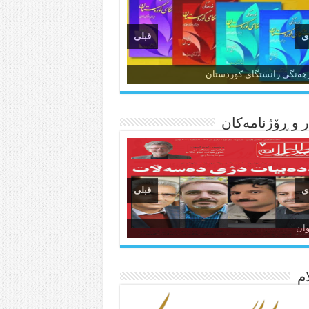
ی
قبلی
ن و وێژەی کوردی
 و ڕۆژنامه‌کان
ی
قبلی
انسی هەواڵی مێهر
نگی کوردستان
م