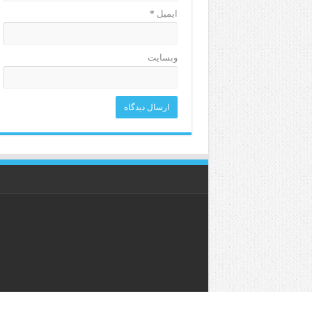
ایمیل
*
وبسایت
هه‌موو ماڤێکی ئه‌م ماڵپه‌ڕه‌ 