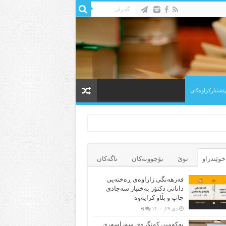
 پێشنیارکراوه‌کان
خوێندراو
نوێ
بۆچوونه‌کان
تاگەکان
فەرهەنگی زاراوەی ڕەخنەیی
دانانی دکتۆر بەختیار سەجادی
چاپ و بڵاو کرایەوە
دی ۲۹, ۱۴۰۰
6
یەکەمین کونگرەی سەراسەری