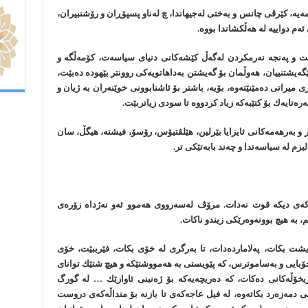
مەیە، كێرڤی چانس و بەختی لەجیهاندا، چ لەناو پسپۆڕان و رۆشنبیران،
ئەم دواییە لە هەڵكشاندا بووە.
ت و پەنجە نەرمكردن لەگەڵ كێشەكانی دنیای سیاسەت، كۆمەڵگە و
ێگەیشتنییان، هەوڵمان بۆ گەیشتن بەداهاتویەكی روونتر بێهودە دەبێت،
 میراتی دەمێنێتەوە، بۆیە، باشتر بۆ ئاشنابوونی خوێنەران بە ژیان و
ەتایەك بۆ كتێبەكە زیاد كردووە تا سودی زیاتربێت.
ر و بەرهەمەكانی ئایزایا بێرلین، هێلڤتیۆس، رۆسۆ، فیشتە، هیگڵ، سان
زم لە سیاسەتدا و چەند بابەتێکی تر.
راوەكەی دیكە قوت نەدات. مرۆڤ لەسەرووی هەموو ئەو نەژداە زۆرەی
 بە هیچ بوونەوەرێكی زیندو ناكات.
شت بكات، پەلاماردەدات، تا بەرگری لە خۆی بكات، فێرببێت، خۆی
ۆبایی و بەساموترس، كە پێویستی بە هەمووشتێكە و هیچ شتێك توانای
ریخۆڵەكانی دەكات، كە دەریچەیەكە بۆ ژەنینی ئاوازێك … لە گورگ
نی دمەزەرد بكاتەوە، لە فیل عاجەكەی تا بازنە بۆ منداڵەكەی دروست