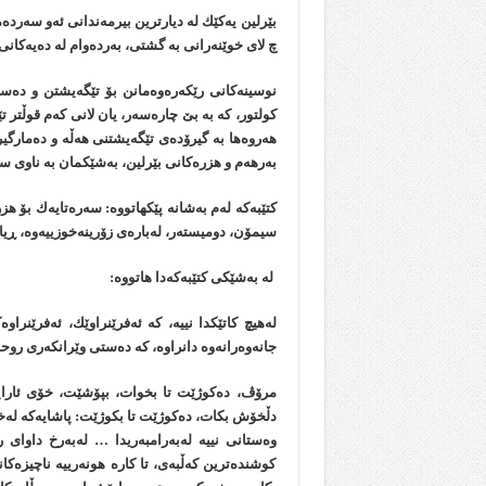
بێرلین یەكێك لە دیارترین بیرمەندانی ئەو سەردە
چ لای خوێنەرانی بە گشتی، بەردەوام لە دەیەكانی 
نوسینەكانی رێكەرەوەمانن بۆ تێگەیشتن و دەس
كولتور، كە بە بێ چارەسەر، یان لانی كەم قوڵتر ت
هەروەها بە گیرۆدەی تێگەیشتنی هەڵە و دەمارگیری
بەرهەم و هزرەكانی بێرلین، بەشێكمان بە ناوی سەر
کتێبەکە لەم بەشانە پێکهاتووە: سەرەتایەك بۆ هز
سیمۆن، دومیستەر، لەبارەی زۆرینەخوزییەوە، ڕیالی
لە بەشێکی کتێبەکەدا هاتووە:
لەهیچ كاتێكدا نییە، كە ئەفرێنراوێك، ئەفرێن
جانەوەرانەوە دانراوە، كە دەستی وێرانكەری روحم،
مرۆڤ، دەكوژێت تا بخوات، بپۆشێت، خۆی ئارای
دڵخۆش بكات، دەكوژێت تا بكوژێت: پاشایەكە لەخ
وەستانی نییە لەبەرامبەریدا … لەبەرخ داوای 
كوشندەترین كەڵبەی، تا كارە هونەرییە ناچیزەكا