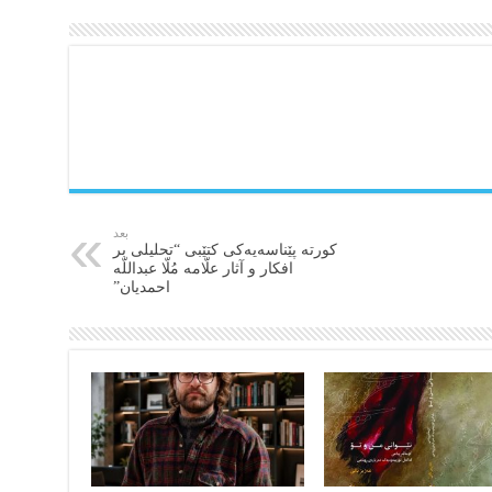
بعد
کورتە پێناسەیەکی کتێبی “تحلیلی بر
افکار و آثار علّامه مُلّا عبداللّه
احمدیان”