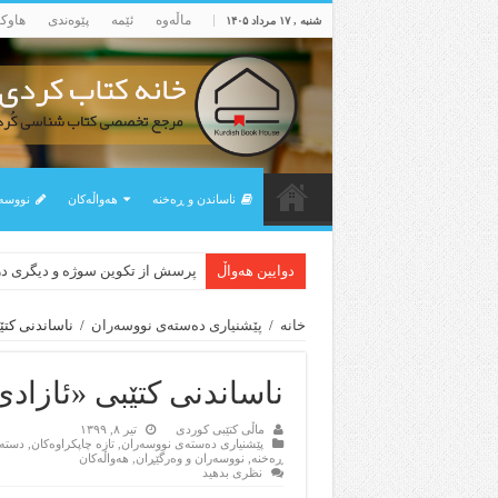
ماڵه‌وه‌
ئێمه‌
پێوه‌ندی
هاوک
شنبه , ۱۷ مرداد ۱۴۰۵
ناساندن و ڕه‌خنه‌
هه‌واڵه‌کان
نووسه‌
دوایین هەواڵ
پرسش از تکوین سوژه و دیگری 
خانه
/
پێشنیاری ده‌سته‌ی نووسه‌ران
/
ناساندنی کتێ
ناساندنی کتێبی «ئازادی
ماڵی کتێبی کوردی
تیر ۸, ۱۳۹۹
پێشنیاری ده‌سته‌ی نووسه‌ران
,
تازه‌ چاپکراوه‌کان
,
دسته‌
ڕه‌خنه‌
,
نووسه‌ران و وه‌رگێڕان
,
هه‌واڵه‌کان
نظری بدهید