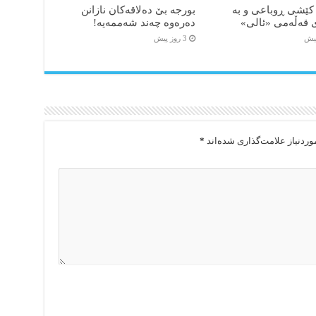
کێشی ڕوباعی و به
بورجە بێ دەلاقەکان نازانن
 قەڵەمی «ئالی»
دەرەوە چەند شەممەیە!
3 روز پیش
ردنیاز علامت‌گذاری شده‌اند
*