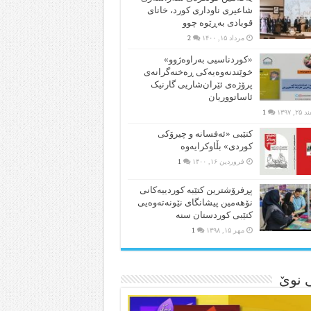
شاعیری‌ ناوداری کورد، خانای
قوبادی بەڕێوە چوو
مرداد ۱۵, ۱۴۰۰
2
«کوردناسیی بەراوەژوو»
خوێندنەوەیەکی ڕەخنەگرانەی
پرۆژەی ئێران‌شاریی گارنیک
ئاساتووریان
۲, ۱۳۹۷
1
کتێبی «ئەفسانە و چیرۆکی
کوردی» بڵاوکرایەوە
فروردین ۱۶, ۱۴۰۰
1
پڕفرۆشترین کتێبە کوردییەکانی
نۆهەمین پیشانگای نێونەتەوەیی
کتێبی کوردستان سنە
مهر ۱۵, ۱۳۹۸
1
ی نوێ