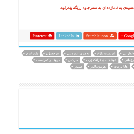
ردنەوەی بە ئاماژەدان بە سەرچاوە ڕێگە پێدراوە.
Pinterest
LinkedIn
Stumbleupon
Google
ەلفارابی
ئێرنست بلۆخ
بەھاری عەرەبیی
بێرجسۆن
پلورالیزم
ۆمانی
قوتابخانەی فرانکفۆرت
مارکس
مرۆڤ و کەرامەت
ھانا ئارێنت
ھۆمۆساکەر
ھیتلەر