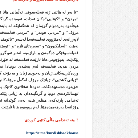
”تا بەر لە ھاتنی ژنە فەیلەسوفی ئەڵمانی ھان
”مردن“ و ”کۆتایی“ەکان ئەدات، ئەوەندە گرنگ
ھیجڵەوە بەردەوام گوێمان لە شتگەلێکە لە بابەت
مرۆڤ“ و ”مردنی ھونەر“ و ”مردنی فەلسەفە“ 
لاپەڕانەی لەمێژووی فەلسەفەدا لەسەر ”نائومێدی
نەبێت ”لەدایکبوون“ و ”سەرەتای تازە“ و ”ئومێد
فەیلەسوفێکی دەگمەن و ناوازەیە، لەناو ئەو گر
پێکدێت. بەبۆچونی ھانا ئارێنت فەلسەفە لە خۆرئ
مردن ھەیە، فەلسەفە لەم بەشەی دونیادا تەو
وردەکارییەکانی ژیان و بەخودی ژیان و بە دۆخە کۆ
”ژیانی گشتیی“، ژیانێک مرۆڤ لەگەڵ مرۆڤەکانی 
خۆیەوە دەستپێدەکات، ئەوەتا ئەفلاتون کاتێک
ئیھمالکردنەی دونیا و گرنگینەدان بە ژیانی پێک
ئەندامی پارتەکەی ھیتلەر بێت، بەبێ گوێدانە ئە
ڕۆژانەدا بەرھەمیدەھێنا. لەم ڕووەوە ھانا ئارێنت
?
ببنه‌ ئه‌ندامی ماڵی کتێبی کوردی:
https://t.me/kurdishbookhouse