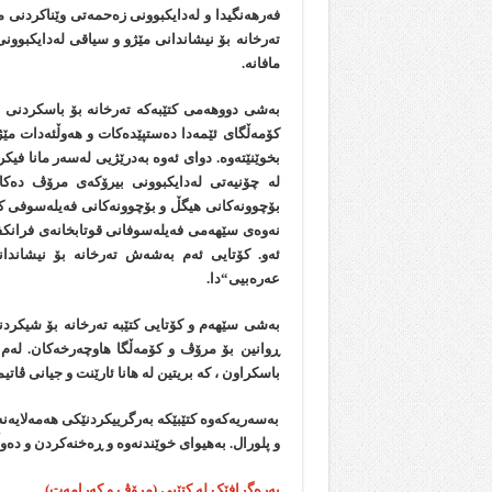
فەرھەنگیدا و لەدایکبوونی زەحمەتی وێناکردنی
تەرخانە بۆ نیشاندانی مێژو و سیاقی لەدایکبوون
مافانە.
بەشی دووھەمی کتێبەکە تەرخانە بۆ باسکردنی
کۆمەڵگای ئێمەدا دەستپێدەکات و ھەوڵئەدات م
بخوێنێتەوە. دوای ئەوە بەدرێژیی لەسەر مانا 
لە چۆنیەتی لەدایکبوونی بیرۆکەی مرۆڤ دەک
بۆچوونەکانی ھیگڵ و بۆچوونەکانی فەیلەسوفی ک
نەوەی سێھەمی فەیلەسوفانی قوتابخانەی فرانکفۆ
ئەو. کۆتایی ئەم بەشەش تەرخانە بۆ نیشاندا
عەرەبیی“دا.
بەشی سێھەم و کۆتایی کتێبە تەرخانە بۆ شیکردنە
ڕوانین بۆ مرۆڤ و کۆمەڵگا ھاوچەرخەکان. لەم 
باسکراون ، کە بریتین لە ھانا ئارێنت و جیانی ڤاتیم
بەسەریەکەوە کتێبێکە بەرگرییکردنێکی ھەمەلایە
و پلورال. بەھیوای خوێندنەوە و ڕەخنەکردن و دەوڵ
پەرەگرافێک لە کتێبی (مرۆڤ و کەرامەت)