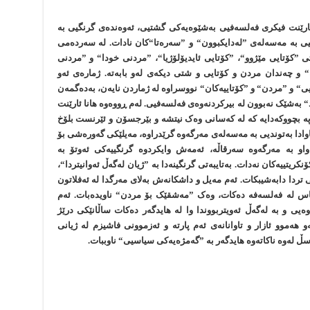
ا ئارێنت فیکری فەلسەفیی بەشێوەیەکی گشتیی، ئەوەندەی گرنگیی بە
یی بە مەسەلەی ”لەدایکبوون“ و ”سەرەتا“کان نادات. لە سەردەمی
ی ”کۆتایی مێژوو“، ”کۆتایی ئایدیۆلۆژیا“، ”مردنی خودا“ و ”مردنی
و چەندان مردن و کۆتایی و شتی دیکەی لەو بابەتە. ژمارەی ئەو
ی“ و ”مردن“ و ”کۆتاییەکان“ نووسراوە لە ژماردن نایەن، بەدەگمەن
“ بەشێک نەبوون لە بیرکردنەوەی فەلسەفیی. لەم ڕووەوە ھانا ئارێنت
وپە بچووکەدایە کە لە کەسانی وەک نیتشە و بێرجسۆن و ئێرنست بلۆخ
اوادا بەتوندیی بە مەسەلەی مەرگەوە گرێدراوە، مەیلێکی گەورەشی بۆ
او بە مەرگەوە سەرقاڵە، ئەمەش وایکردوە گرنگییەکی ئەوتۆ بە
نکریتییەکان نەدات. بەتایبەتی گرنگینەدا بە ”ژیان لەگەڵ ئەوانیتردا“،
تردا دابەشیبکات. ئەم مەیل و داشکانەش بەلای مەرگدا لە ئەفلاتون
 باس لە فەلسەفە دەکات، وەک ”مەشقێک بۆ مردن“ ناویدەبات. ئەم
ەوەیی و بە لەگەڵ ئەویتربووندا وا لە ھایدگەر دەکات ساڵانێکی درێژ
و ھەموو ئازار و تاوانانەی ئەم پارتە و ئەزموونی فاشیزم لە ژیانی
 سڵ لەوە ناکاتەوە ھایدگەر بە ”گەمژەیەکی سیاسیی“ ناوببات.