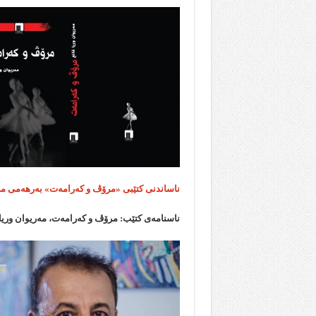
ناساندنی کتێبی «مرۆڤ و کەرامەت» بەرهەمی مەر
ناسنامەی کتێب: مرۆڤ و کەرامەت، مەریوان وریا قان