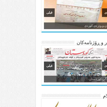
ی
قبلی
ن و وێژەی کوردی
 و ڕۆژنامه‌کان
ی
قبلی
انسی هەواڵی مێهر
نگی کوردستان
م