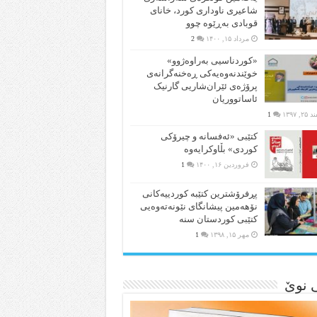
شاعیری‌ ناوداری کورد، خانای
قوبادی بەڕێوە چوو
مرداد ۱۵, ۱۴۰۰
2
«کوردناسیی بەراوەژوو»
خوێندنەوەیەکی ڕەخنەگرانەی
پرۆژەی ئێران‌شاریی گارنیک
ئاساتووریان
۲, ۱۳۹۷
1
کتێبی «ئەفسانە و چیرۆکی
کوردی» بڵاوکرایەوە
فروردین ۱۶, ۱۴۰۰
1
پڕفرۆشترین کتێبە کوردییەکانی
نۆهەمین پیشانگای نێونەتەوەیی
کتێبی کوردستان سنە
مهر ۱۵, ۱۳۹۸
1
ی نوێ