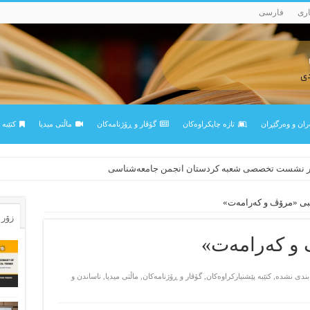
اری
فارسی
ران و وه‌رگێڕان
تازه‌ چاپکراوه‌کان
گۆڤار و ڕۆژنامه‌کان
ماڵتی میدیا
کتێبه‌
 قەڵەمی «ئالی»
در نشست تخصصی شعبه کردستان انجمن جامعه‌شناسی
ێبی «مرۆڤ و کەرامەت»
زۆر 
 و کەرامەت»
بندی نشده
,
کتێبه‌ پێشنیارکراوه‌کان
,
گۆڤار و ڕۆژنامه‌کان
,
ماڵتی میدیا
,
ناساندن و