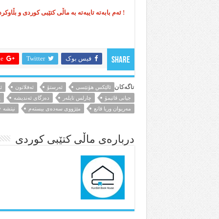
! ئەم بابەتە تایبەتە بە ماڵی کتێبی کوردی و بڵاوک
فیس بوک
Twitter
 +
Share
تاگەکان
ئالێکس ھۆنێسی
ئەرستۆ
ئەفلاتون
ئ
جیانی ڤاتیمۆ
چارلس تایلەر
دەزگای ئەندیشە
ڕ
مەریوان وریا قانع
مێژووی سەدەی بیستەم
نیتشە
درباره‌ی ماڵی کتێبی کوردی