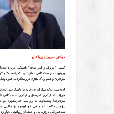
دوکتۆر مەریوان وریا قانع
کتێبی ”مرۆڤ و کەرامەت” باسێکی درێژە سەبار
بریتین لە چەمکەکانی ”ماف“ و ”کەرامەت“ و ”پ
مۆدێرن و ھەم وەک ھێزی دروستکردنی ئەو دونیایە 
لەبەشی یەکەمدا، کە تەرخانە بۆ باسکردنی لەد
مرۆڤ لە فیکری ئەرستۆ و فیکری سەدەکانی نا
مۆدێرندا وەستاوە. لە ڕوانینی ئەرستۆوە بۆ 
ڕۆمانییەکاندا، لە مافی خوداییەوە بۆ مافیی س
سەفەرێکی درێژە بەناو چەندان ڕوانینی جیاوازد