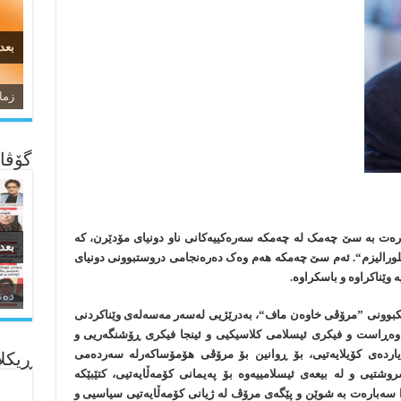
بعد
زما
گۆڤار
ەت بە سێ چەمک لە چەمکە سەرەکییەکانی ناو دونیای مۆدێرن، کە
بعد
لورالیزم“. ئەم سێ چەمکە ھەم وەک دەرەنجامی دروستبوونی دونیای
وێناکراوە و باسکراوە.
ئاژ
ده‌
ایکبوونی ”مرۆڤی خاوەن ماف“، بەدرێژیی لەسەر مەسەلەی وێناکردنی
وەڕاست و فیکری ئیسلامی کلاسیکیی و ئینجا فیکری ڕۆشنگەریی و
دیاردەی کۆیلایەتیی، بۆ ڕوانین بۆ مرۆڤی ھۆمۆساکەرلە سەردەمی
ڕیکلا
روشتیی و لە بیعەی ئیسلامییەوە بۆ پەیمانی کۆمەڵایەتیی، کتێبێکە
ا سەبارەت بە شوێن و پێگەی مرۆڤ لە ژیانی کۆمەڵایەتیی سیاسیی و