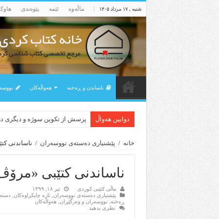
ماڵه‌وه‌
ئێمه‌
پێوه‌ندی
هاوک
شنبه , ۱۷ مرداد ۱۴۰۵
ناساندن و ڕه‌خنه‌
هه‌واڵه‌کان
نووسه‌
دوایین هەواڵ
لەسەر کێشی ڕوباعی و به نەغمەی
پرسش از تکوین سوژه و دیگری 
خانه
/
پێشنیاری ده‌سته‌ی نووسه‌ران
/
ناساندنی کت
ناساندنی کتێبی «مرۆڤ
ماڵی کتێبی کوردی
تیر ۱۸, ۱۳۹۹
پێشنیاری ده‌سته‌ی نووسه‌ران
,
تازه‌ چاپکراوه‌کان
,
دسته‌
ڕه‌خنه‌
,
نووسه‌ران و وه‌رگێڕان
,
هه‌واڵه‌کان
نظری بدهید