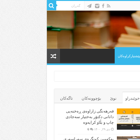
 پێشنیارکراوه‌کان
خوێندراو
نوێ
بۆچوونه‌کان
تاگەکان
فەرهەنگی زاراوەی ڕەخنەیی
دانانی دکتۆر بەختیار سەجادی
چاپ و بڵاو کرایەوە
دی ۲۹, ۱۴۰۰
6
یەکەمین کونگرەی سەراسەری