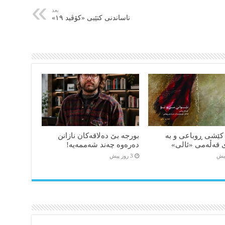
بعد
ناساندنی کتێبی «کۆڤید ۱۹»
کێشی ڕوباعی و به
بورجە بێ دەلاقەکان نازانن
 قەڵەمی «ئالی»
دەرەوە چەند شەممەیە!
3 روز پیش