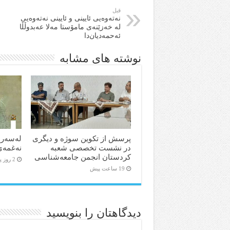
قبل
نه‌ته‌وه‌یی ئایینی و ئایینی نه‌ته‌وه‌یی
له‌ خه‌زێنه‌ی مامۆستا مه‌لا عه‌بدوڵڵا
ئه‌حمه‌دیان‌دا
نوشته های مشابه
پرسش از تکوین سوژه و دیگری
لەسەر 
در نشست تخصصی شعبه
نەغمەی
کردستان انجمن جامعه‌شناسی
2 روز پیش
19 ساعت پیش
دیدگاهتان را بنویسید