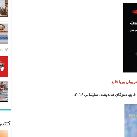
اسفند ۵
یوان وریا قانع
ع، دەزگای ئەندیشە، سلێمانی ۲۰۱۶.
کتێب