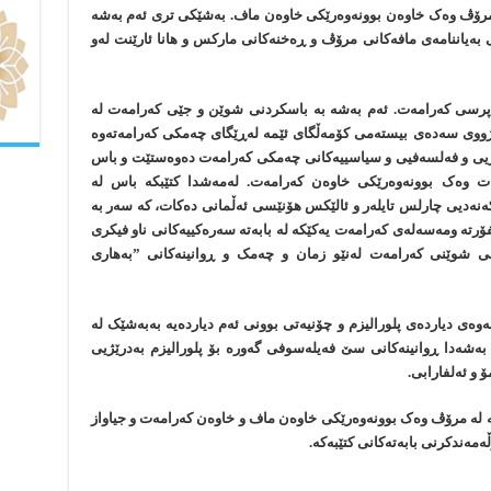
 مرۆڤ وەک خاوەن بوونەوەرێکی خاوەن ماف. بەشێکی تری ئەم بەشە
ی بەیاننامەی مافەکانی مرۆڤ و ڕەخنەکانی مارکس و ھانا ئارێنت لەو
 پرسی کەرامەت. ئەم بەشە بە باسکردنی شوێن و جێی کەرامەت لە
ێژووی سەدەی بیستەمی کۆمەڵگای ئێمە لەڕێگای چەمکی کەرامەتەوە
فیکریی و فەلسەفیی و سیاسییەکانی چەمکی کەرامەت دەوەستێت و باس
ات وەک بوونەوەرێکی خاوەن کەرامەت. لەمەشدا کتێبکە باس لە
ەنەدیی چارلس تایلەر و ئالێکس ھۆنێسی ئەڵمانی دەکات، کە سەر بە
رتە ومەسەلەی کەرامەت یەکێکە لە بابەتە سەرەکییەکانی ناو فیکری
نی شوێنی کەرامەت لەنێو زمان و چەمک و ڕوانینەکانی ”بەھاری
وەی دیاردەی پلورالیزم و چۆنیەتی بوونی ئەم دیاردەیە بەبەشێک لە
بەشەدا ڕوانینەکانی سێ فەیلەسوفی گەورە بۆ پلورالیزم بەدرێژیی
ۆ و ئەلفارابی.
نە لە مرۆڤ وەک بوونەوەرێکی خاوەن ماف و خاوەن کەرامەت و جیاواز
ەمەندکرنی بابەتەکانی کتێبەکە.