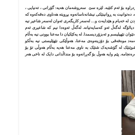
ردراوە بۆ ئەم کتێبە. لێرە سێ سەروشەمان هەیە: گۆرانی ، تەنیایی ،
 دەتوانیت بە ڕوانینێکی نیشانەناسانەوە بڕویتە هەناوی دەقەکەوە کە
وبردن لە خەیام و هێدایەت و… لەسەر کاریگەری ئەوان لەسەر شاعیر نیە
یالۆگە لەگەڵ ئەو کەسایەتیانە. لەگەڵ ئەوەدا نیم کە شاعیری ئەم
ان نێهیلیسم و ئەبزۆردیسمدا. لە یەکێکیان دا مەعنا بوونی نیە بەڵام
ەد موەفەقی بۆ دۆزینەوەی مەعنا، هەوڵێکی نێهێلیستی نیە بەڵکو
 شوێنێک لە گۆشەیەک شتێک بە ناوی مەعنا هەیە بەڵام هەوڵی تۆ بۆ
ەنجامە. پێم وایە هەوڵ بۆ گەڕانەوە بۆ منداڵدانی دایک لە ناخی هەر