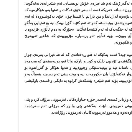
ئەگەر ژنێک ئەم شاعیرەی خۆش بویستبای، ئەم شێعرانەی نەئەگوت.
وون ناسانە خەریکە قسە لەسەر خۆی ئەکات و تەنها بەو هۆکارەوە کە
ەوە لە ژیاندا و من نازانم تا ئێستا چۆن خۆی نەکوشتووە؟ لە ئەم
ەوە وشەی بونبەستە. کەواتە ئەم کتێبە گۆرانییەک نیە بۆ تەنیایی بەڵکو
کە لە جێگەیەک لە ئەم کتێبەدا ئەڵێت: «خۆزگە بە دەم ئاڵۆزی قژتەوە با
غ بوون». بۆیە ئەڵێم ئەو پرسیارە مێژووییەی کە شاعیر ئەیهەوێ
 تێکچوونە.
ە چیە؟ ئەمە یەکێکە لە ئەو ڕەخنانەی کە لە شاعیرانی بەرەی چوار
ێگۆشەی ئۆدیپی دایک و کوڕ و باوک، واتا ئەو بونبەستەی کە محەمەد
انە نیە و بونبەستێکی وجوودییە و تەنها هۆکار بۆ گەڕانەوە بۆ
ار تەکنەلۆژیا یان حکوومەت نیە و بونبەستی ئەم بەرەیە بنەماڵەیە و
ئۆدیپییە، بۆیە ئەم شێعرە پێشکەش کراوە بە دایکی و قسەی باوکیشی
 و زیاتر قسەی لەسەر جۆرە جیاوازەکانی ئەزموونی مرۆڤ کرد و پێی
موونی دەروونی نابێت. بەگشتی پێی وابوو کە مرۆڤی ئەم سەردەمە
ەتەوە و هەموو ئەزموونەکانیان ئەزموونی ڕۆژانەیە.