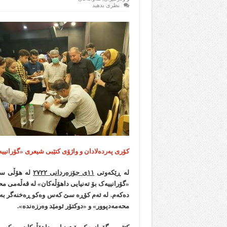
نظری بدهید
کۆری پەردەلادان و واژۆی کتێبی شیعری «گۆرانییە
لە ڕێکەوتی
۱۱
ی جۆزەردانی
۲۷۲۲
لە هۆڵی سین
«گۆرانییەک بۆ تەنیایی داهۆڵەکان» لە قەڵەمی م
دەکەم. لە ئەم کۆڕە سێ کەس وەکو ڕەخنەگر بەشدا
محەمەدپوور» و «دوکتۆر ئومێد وەرزەندە».