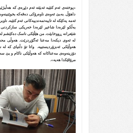
«پوختەی ئەم کتێبە ئەبێتە ئەم دێڕەی کە هەڵبژێ
داهۆڵ. بەبێ ئەوەی ناوەرۆکی دەقەکە بخوێنینەوە،
ئەمە یەکێکە لە تایبەتمەندییەکانی ئەم کتێبە. نا
بەڵکو لێرەدا شاعیر لێرەدا خەریکی سازکردنی د
شێعرانە ڕووخابێت. من هێڵێکی ناسک دەکێشم لەنێو
لە ئەوی دیکەدا مەعنا ئەگۆڕدرێت. هەوڵی محەم
هەوڵێکی ئەبزۆردیستییە. واتا تۆ دڵنیای کە لە
دۆزینەوەی مەعناکانە کە هەوڵێکی ناکام و بێ سەر
مرۆڤێکدا هەیە».