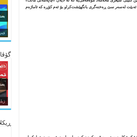
مین کتێبی شیعری محەمەد موەفەقی‌یە کە لە لایەن «چاپەمەنی مانگ»
 ئەبێت لەسەر سێ ڕەخنەگری بانگهێشت‌کراو بۆ ئەم کۆڕە کە ئاماژەم
بعد
زما
گۆڤار
بعد
ئاژ
ده‌
ڕیکلا