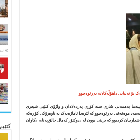
اسفند ۵
ک بۆ تەنیایی داهۆڵەکان» بەڕێوەچوو
ەما بەهمەنی شاری سنە کۆری پەردەلادان و واژۆی کتێبی شیعری
حەمەد موەفەقی بەڕێوەچوو کە لێرەدا ئاماژەیەک بە ناوەرۆکی کۆڕەکە
رییان کردبوو کە بریتی بوون لە «دوکتۆر کەمال خالق‌پەنا»، «کاوان
کتێب