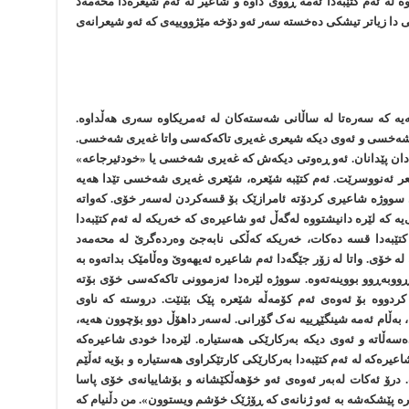
وە لە ئەم کتێبەدا ئەمە ڕووی داوە و شاعیر لە ئەم شیعرەدا محەمەد
نی دا زیاتر تیشکی دەخستە سەر ئەو دۆخە مێژووییەی کە ئەو شیعرانەی
ە کە سەرەتا لە ساڵانی شەستەکان لە ئەمریکاوە سەری هەڵداوە.
 شەخسی و ئەوی دیکە شیعری غەیری تاکەکەسی واتا غەیری شەخسی.
 دان پێدانان. ئەو ڕەوتی دیکەش کە غەیری شەخسی یا «خودئیرجاعە»
عر ئەنووسرێت. ئەم کتێبە شێعرە، شێعری غەیری شەخسی تێدا هەیە
دی سووژە شاعیری کردۆتە ئامرازێک بۆ قسەکردن لەسەر خۆی. کەواتە
یە کە لێرە دانیشتووە لەگەڵ ئەو شاعیرەی کە خەریکە لە ئەم کتێبەدا
کتێبەدا قسە دەکات، خەریکە کەڵکی نابەجێ وەردەگرێ لە محەمەد
 خۆی. واتا لە زۆر جێگەدا ئەم شاعیرە ئەیهەوێ وەڵامێک بداتەوە بە
دا ڕووبەڕوو بووینەتەوە. سووژە لێرەدا ئەزموونی تاکەکەسی خۆی بۆتە
دووە بۆ ئەوەی ئەم کۆمەڵە شێعرە پێک بێنێت. دروستە کە ناوی
ن، بەڵام ئەمە شینگێڕییە نەک گۆرانی. لەسەر داهۆڵ دوو بۆچوون هەیە،
ەسەڵاتە و ئەوی دیکە بەرکارێکی هەستیارە. لێرەدا خودی شاعیرەکە
عیرەکە لە ئەم کتێبەدا بەرکارێکی کارتێکراوی هەستیارە و بۆیە ئەڵێم
درۆ ئەکات لەبەر ئەوەی ئەو خۆهەڵکێشانە و بۆشاییانەی خۆی پاسا
رە پێشکەشە بە ئەو ژنانەی کە ڕۆژێک خۆشم ویستوون». من دڵنیام کە