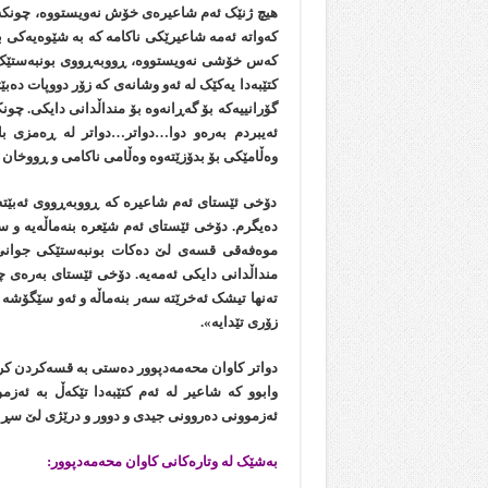
هیچ ژنێک ئەم شاعیرەی خۆش نەویستووە، چونکە 
کەواتە ئەمە شاعیرێکی ناکامە کە بە شێوەیەکی ب
کەس خۆشی نەویستووە، ڕووبەڕووی بونبەستێک بۆت
کتێبەدا یەکێک لە ئەو وشانەی کە زۆر دووپات دەبێت
گۆرانییەکە بۆ گەڕانەوە بۆ منداڵدانی دایکی. چون
ئەیبردم بەرەو دوا…دواتر…دواتر لە ڕەمزی باڵ
وەڵامێکی بۆ بدۆزێتەوە وەڵامی ناکامی و ڕووخان و
دۆخی ئێستای ئەم شاعیرە کە ڕووبەڕووی ئەبێتەو
دەیگرم. دۆخی ئێستای ئەم شێعرە بنەماڵەیە و س
موەفەقی قسەی لێ دەکات بونبەستێکی جوانی ناس
منداڵدانی دایکی ئەمەیە. دۆخی ئێستای بەرەی چو
تەنها تیشک ئەخرێتە سەر بنەماڵە و ئەو سێگۆشە 
زۆری تێدایە».
دواتر کاوان محەمەدپوور دەستی بە قسەکردن کرد
وابوو کە شاعیر لە ئەم کتێبەدا تێکەڵ بە ئەز
ئەزموونی دەروونی جیدی و دوور و درێژی لێ سڕاو
بەشێک لە وتارەکانی کاوان محەمەدپوور: