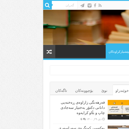
 پێشنیارکراوه‌کان
خوێندراو
نوێ
بۆچوونه‌کان
تاگەکان
فەرهەنگی زاراوەی ڕەخنەیی
دانانی دکتۆر بەختیار سەجادی
چاپ و بڵاو کرایەوە
دی ۲۹, ۱۴۰۰
6
یەکەمین کونگرەی سەراسەری