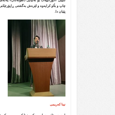
کتێبی «گۆرانییەک بۆ تەنیایی داهۆڵەکان» یەکە
چاپ و بڵاو کرایەوە و لێرەش بەگشتی ڕاپۆرتێکم
پێیان دا.
نینا که‌ریمی