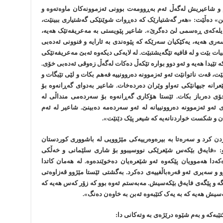
ام و شاعیریش لەگەڵ ئەم بەڕوومەت بوونی ئەزموونەکان ماوەتەوە و
میێن» دەڵێت: «هەر گەشتیارێک کە دەڕوات شوێنێکی گەشتیاری ببینێت،
ایلەکەی ڕەسمی لێ دەگرێ». شاعیر پێویستی بە مەعریفەتێک هەیە،
ی هەیە، یەکێکیان سەرێکە کە پێوەندی بە ئارایە و فنوونی ئەدەبی
یات بێت و لە قافیە تێگەیشتبێت. لە لایەکی دیکەوە ئەبێ مەعریفەتێکی
ێیدا هەیە و ئەو دوو بوارە تێکەڵ دەکات لەگەڵ زەوقی ئەدەبی خۆی.
ێت، قەت ناتوانێت ئەو ئەزموونە دەروونییە فەهم بکات و لێی تێبگات و
عرانە جیهانێکی تەواو وێران دەردەخات. شاعیر بەدوای گەڕانەوە بۆ
ی دەرباز بکات. ئێستا هۆکاری گەڕانەوە بۆ سەردەمی منداڵی لە
ئەو ئەزموونە دەروونییانە لە ئەو سەردەمە دەبینێ. شاعیر لە ئەم
 و شکست خواردنانەیە کە شیعر پێک دێنێت».
دن کرد و سەرەتا بە بیرەوەرییەکی مێژوویی لە باشووری کوردستان
وو: «فایەق بێکەس شێعرێکی نووسیبوو بۆ شاری سلێمانی و خەڵکی
ەکەدا هەموویان پێکەوە ئەو شێعرەیان دەخوێندەوە. لە هەمان کاتدا
و و سەیری ئەو قەرەباڵغییەی دەکرد. بەگشتی ئێستا مێژوو قەزاوەتی
ێگە و پێگەی فایەق بێکەسیش. مەبەستم ئەوە بوو کە زۆر کەس هەیە کە
ەسیش هەیە کە بە یەک کتێبەوە ئەبن بە خاوەن دەنگ».
تێبەکە و بەم شێوە درێژەی بە وتەکانی دا: