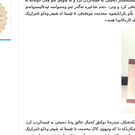
پێشکەشکار دەستی بە قسەکردن کرد و لە ماوەی ئەو چەن خولەکە لە
قی کرد و وتی: «ئەم شاعیرە ئەگەر ئەو وەسواسە ئیدئالیستییانەی
بڵاو بکرابایتەوە. محەمەد موەفەقی تا ئێستا لە شیعر وەکو ئامرازێک
 کارەکانیدا هەیە».
ەشکار، سەرەتا دوکتۆر کەمال خالق پەنا دەستی بە قسەکردن کرد.
کارەکە دا کە وتبووی کاک محەمەد تا ئێستا لە شیعر وەکو ئامرازێک