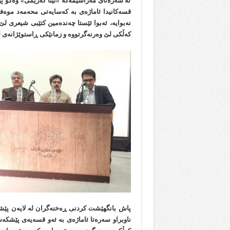
لە سەرەتای مەراسیمەکە «نینا که‌ریمی» وەکو 
قسەکانیدا ئاماژەی بە کەسایەتی محەمەد موەفە
نەبوایە، ئەبوا ئێستا چەندەمین کتێبی شیعری لێ 
کەڵکی لێ وەرنەگرتووە و زمانێکی ڕاستوێژانەی لە
پاش بانگهێشت کردنی ڕەخنەگران لە لایەن پێشک
ناوبراو سەرەتا ئاماژەی بە ئەو قسەیەی پێشکەش