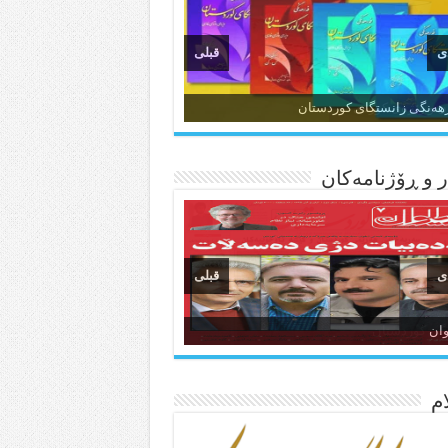
ی
قبلی
ن و وێژەی کوردی
 و ڕۆژنامه‌کان
ی
قبلی
انسی هەواڵی مێهر
نگی کوردستان
م