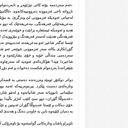
«ئەم سەردەمە بۆتە کاتی تیژتێپەڕ و نابەردەو
ناڕواتە ناخی ئەزموونە دەروونییەکانەوە. «ئاگا
لەجیاتی ئەوەیکە ئەزموونی لێ وەرگرێ، بە مۆب
مەعریفەتێکی فەرهەنگی، مەعریفەتێک کە دوو سەر
هەیە و ئەوەیکە ئیستعارە بزانێت و خوێنەری ئەدەب
فەرهەنگی هەبێت لەسەر فەرهەنگ و مێژوویەک کە ت
ئێستا ئەگەر شاعیر ئەو مەعریفەتە ئەدەبییەی نەب
گۆڕانکاری بکاتە سەر ئەزموونی خوێنەر. ئەو شێ
سەردەمی منداڵی خۆیە و خۆی بشارێتەوە و خۆ
شاعیردا چیە؟ هۆکارەکەی ئەوەیە کە سەرچاوەی 
شێعرانەدا بەردەوام شکست دەخوات و ئەم دۆڕان
دواتر دوکتۆر ئومێد وەرزەندە دەستی بە قسەکر
وتارەکەی دەست پێکرد. بیرەوەرییەکە ئەمە ب
سلێمانی نابوویانە سەر شانیانەوە و لەنێو شار
«عەبدوڵڵا گۆران» دوو سێ کتێب لەژێر باڵیدا بو
خۆی دەکات و ئێستا عەبدوڵڵا گۆران ئەبینین و ج
بە دەیان کتێبەوە نابن بە خاوەن دەنگ و هەندێ ک
ناوبراو پاشان وتارەکانی گواستەوە بۆ ناوەرۆکی ک