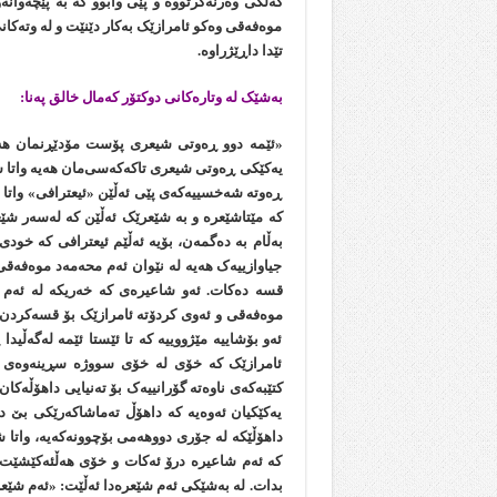
کەڵکی وەرنەگرتووە و پێی وابوو کە بە پێچەوانە
موەفەقی وەکو ئامرازێک بەکار دێنێت و لە وتەکا
تێدا داڕێژراوە.
بەشێک لە وتارەکانی دوکتۆر کەمال خالق پەنا:
«ئێمە دوو ڕەوتی شیعری پۆست مۆدێڕنمان هەی
یەکێکی ڕەوتی شیعری تاکەکەسی‌مان هەیە واتا
ڕەوتە شەخسییەکەی پێی ئەڵێن «ئیعترافی» واتا
کە مێتاشێعرە و بە شێعرێک ئەڵێن کە لەسەر شێ
بەڵام بە دەگمەن، بۆیە ئەڵێم ئیعترافی کە خو
جیاوازییەک هەیە لە نێوان ئەم محەمەد موەفەقی‌
قسە دەکات. ئەو شاعیرەی کە خەریکە لە ئەم 
موەفەقی و ئەوی کردۆتە ئامرازێک بۆ قسەکردن لە
ئەو بۆشاییە مێژووییە کە تا ئێستا ئێمە لەگەڵی
ئامرازێک کە خۆی لە خۆی سووژە سڕینەوەی کر
کتێبەکەی ناوەتە گۆرانییەک بۆ تەنیایی داهۆڵەکا
یەکێکیان ئەوەیە کە داهۆڵ تەماشاکەرێکی بێ د
داهۆڵێکە لە جۆری دووهەمی بۆچوونەکەیه، واتا شا
کە ئەم شاعیرە درۆ ئەکات و خۆی هەڵئەکێشێت. 
بدات. لە بەشێکی ئەم شێعرەدا ئەڵێت: «ئەم شێع