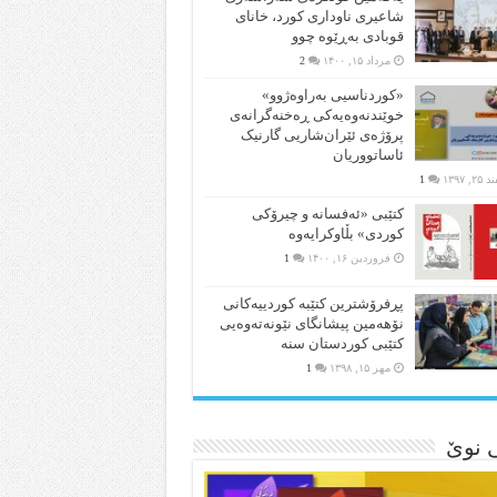
شاعیری‌ ناوداری کورد، خانای
قوبادی بەڕێوە چوو
مرداد ۱۵, ۱۴۰۰
2
«کوردناسیی بەراوەژوو»
خوێندنەوەیەکی ڕەخنەگرانەی
پرۆژەی ئێران‌شاریی گارنیک
ئاساتووریان
۲, ۱۳۹۷
1
کتێبی «ئەفسانە و چیرۆکی
کوردی» بڵاوکرایەوە
فروردین ۱۶, ۱۴۰۰
1
پڕفرۆشترین کتێبە کوردییەکانی
نۆهەمین پیشانگای نێونەتەوەیی
کتێبی کوردستان سنە
مهر ۱۵, ۱۳۹۸
1
ی نوێ