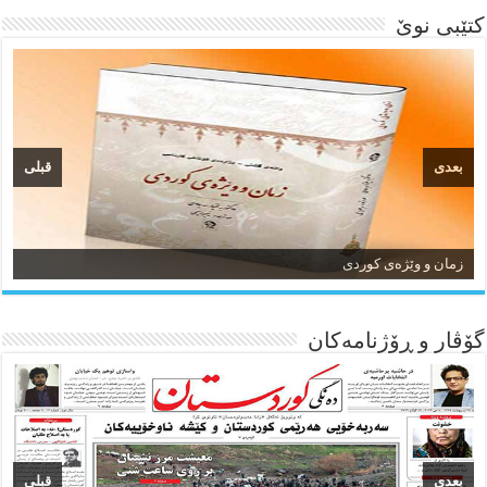
کتێبی نوێ
بعدی
قبلی
زمان و وێژەی کوردی
گۆڤار و ڕۆژنامه‌کان
بعدی
قبلی