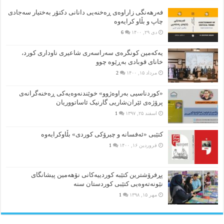
فەرهەنگی زاراوەی ڕەخنەیی دانانی دکتۆر بەختیار سەجادی
چاپ و بڵاو کرایەوە
دی ۲۹, ۱۴۰۰
6
یەکەمین کونگرەی سەراسەری شاعیری‌ ناوداری کورد،
خانای قوبادی بەڕێوە چوو
مرداد ۱۵, ۱۴۰۰
2
«کوردناسیی بەراوەژوو» خوێندنەوەیەکی ڕەخنەگرانەی
پرۆژەی ئێران‌شاریی گارنیک ئاساتووریان
اسفند ۲۵, ۱۳۹۷
1
کتێبی «ئەفسانە و چیرۆکی کوردی» بڵاوکرایەوە
فروردین ۱۶, ۱۴۰۰
1
پڕفرۆشترین کتێبە کوردییەکانی نۆهەمین پیشانگای
نێونەتەوەیی کتێبی کوردستان سنە
مهر ۱۵, ۱۳۹۸
1