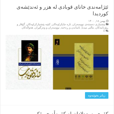
ئێژامەندی خانای قوبادی لە هزر و ئەندێشەی
کوردیدا
بهمن ۱۸, ۱۴۰۰
پێشنیاری ده‌سته‌ی نووسه‌ران
,
تازه‌ چاپکراوه‌کان
,
کتێبه‌ پێشنیارکراوه‌کان
,
گۆڤار و
ڕۆژنامه‌کان
,
ماڵتی میدیا
,
ناساندن و ڕه‌خنه‌
,
نووسه‌ران و وه‌رگێڕان
,
هه‌واڵه‌کان
0
زیاتر بخوێنه‌وه‌
کۆڕی پەردەلادان لە کۆمەڵە چیرۆکی