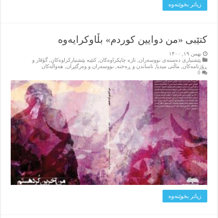
زیاتر بخوێنه‌وه‌
کتێبی «من دوایین کوردم» بڵاوکرایه‌وه‌
بهمن ۱۹, ۱۴۰۰
پێشنیاری ده‌سته‌ی نووسه‌ران
,
تازه‌ چاپکراوه‌کان
,
کتێبه‌ پێشنیارکراوه‌کان
,
گۆڤار و
ڕۆژنامه‌کان
,
ماڵتی میدیا
,
ناساندن و ڕه‌خنه‌
,
نووسه‌ران و وه‌رگێڕان
,
هه‌واڵه‌کان
0
زیاتر بخوێنه‌وه‌