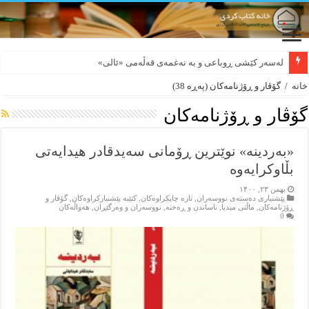
بورجە بێ دەلاقەکان نازانن دەرەوە چەند شەممەیە!
خانه
/
گۆڤار و ڕۆژنامه‌کان
(پەڕە 38)
گۆڤار و ڕۆژنامه‌کان
«بەردینە» نوێترین ڕۆمانی سەیدقادر هیدایەتی
بڵاوکرایەوە
بهمن ۲۳, ۱۴۰۰
پێشنیاری ده‌سته‌ی نووسه‌ران
,
تازه‌ چاپکراوه‌کان
,
کتێبه‌ پێشنیارکراوه‌کان
,
گۆڤار و
ڕۆژنامه‌کان
,
ماڵتی میدیا
,
ناساندن و ڕه‌خنه‌
,
نووسه‌ران و وه‌رگێڕان
,
هه‌واڵه‌کان
0