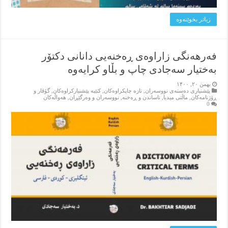
زیاتر بخوێنه‌وه‌
فەرهەنگی زاراوەی ڕەخنەیی دانانی دکتۆر
بەختیار سەجادی چاپ و بڵاو کرایەوە
بهمن ۲۰, ۱۴۰۰
پێشنیاری ده‌سته‌ی نووسه‌ران
,
تازه‌ چاپکراوه‌کان
,
کتێبه‌ پێشنیارکراوه‌کان
,
گۆڤار و
ڕۆژنامه‌کان
,
ماڵتی میدیا
,
ناساندن و ڕه‌خنه‌
,
نووسه‌ران و وه‌رگێڕان
,
هه‌واڵه‌کان
0