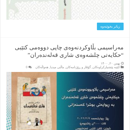
زیاتر بخوێنه‌وه‌
مەراسیمی بڵاوکردنەوەی چاپی دووەمی کتێبی
“حکایەتی چلشەوەی شاری قەلەندەران”
بهمن ۲۰, ۱۴۰۰
کتێبه‌ پێشنیارکراوه‌کان
,
گۆڤار و ڕۆژنامه‌کان
,
ماڵتی میدیا
,
هه‌واڵه‌کان
0