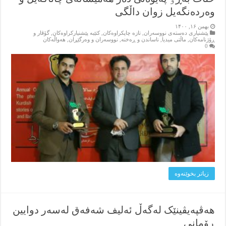
وەردەنگەیل زوان داڵگی
بهمن ۱۶, ۱۴۰۰
پێشنیاری ده‌سته‌ی نووسه‌ران
,
تازه‌ چاپکراوه‌کان
,
کتێبه‌ پێشنیارکراوه‌کان
,
گۆڤار و
ڕۆژنامه‌کان
,
ماڵتی میدیا
,
ناساندن و ڕه‌خنه‌
,
نووسه‌ران و وه‌رگێڕان
,
هه‌واڵه‌کان
0
زیاتر بخوێنه‌وه‌
هەڤپەیڤینێک لەگەڵ ئەلیف شەفەق لەسەر دوایین
ڕۆمانی