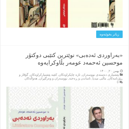
زیاتر بخوێنه‌وه‌
«بەراوردی ئەدەبی» نوێترین کتێبی دوکتۆر
موحسین ئەحمەد عومەر بڵاوکرایەوە
بهمن ۲۰, ۱۴۰۰
پێشنیاری ده‌سته‌ی نووسه‌ران
,
تازه‌ چاپکراوه‌کان
,
کتێبه‌ پێشنیارکراوه‌کان
,
گۆڤار و
ڕۆژنامه‌کان
,
ماڵتی میدیا
,
ناساندن و ڕه‌خنه‌
,
نووسه‌ران و وه‌رگێڕان
,
هه‌واڵه‌کان
0