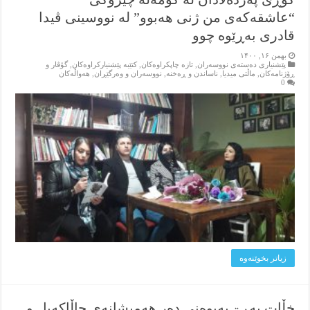
“عاشقەکەی من ژنی هەبوو” لە نووسینی ڤیدا
قادری بەڕێوە چوو
بهمن ۱۶, ۱۴۰۰
پێشنیاری ده‌سته‌ی نووسه‌ران
,
تازه‌ چاپکراوه‌کان
,
کتێبه‌ پێشنیارکراوه‌کان
,
گۆڤار و
ڕۆژنامه‌کان
,
ماڵتی میدیا
,
ناساندن و ڕه‌خنه‌
,
نووسه‌ران و وه‌رگێڕان
,
هه‌واڵه‌کان
0
زیاتر بخوێنه‌وه‌
خڵات بەڕۊ پەیوەنی دەر هەمیشانەی چاڵاکەیل و