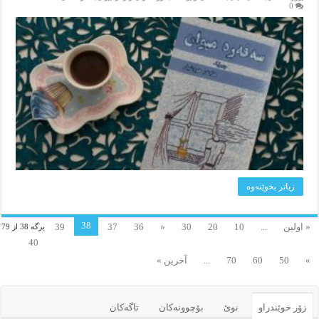
0
زیاتر بخوێنه‌وه‌
38
« اولین
...
10
20
30
«
36
37
39
برگه 38 از 79
40
»
50
60
70
...
آخرین »
زۆر خوێندراو
نوێ
بۆچوونه‌کان
تاگەکان