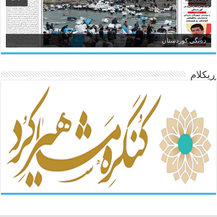
ئاژانسی هەواڵی مێهر
ده‌نگی کوردستان
ڕیکلام