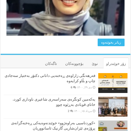
زیاتر بخوێنه‌وه‌
زۆر خوێندراو
نوێ
بۆچوونه‌کان
تاگەکان
فەرهەنگی زاراوەی ڕەخنەیی دانانی دکتۆر بەختیار سەجادی
چاپ و بڵاو کرایەوە
دی ۲۹, ۱۴۰۰
6
یەکەمین کونگرەی سەراسەری شاعیری‌ ناوداری کورد،
خانای قوبادی بەڕێوە چوو
مرداد ۱۵, ۱۴۰۰
2
«کوردناسیی بەراوەژوو» خوێندنەوەیەکی ڕەخنەگرانەی
پرۆژەی ئێران‌شاریی گارنیک ئاساتووریان