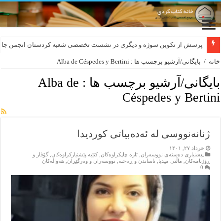
پرسش از تکوین سوژه و دیگری در نشست تخصصی شعبه کردستان انجمن جام
خانه
/
بایگانی/آرشیو برچسب ها : Alba de Céspedes y Bertini
بایگانی/آرشیو برچسب ها :
Alba de
Céspedes y Bertini
ژنانەنووسی لە ئەدەبیاتی کوردیدا
خرداد ۲۷, ۱۴۰۱
پێشنیاری ده‌سته‌ی نووسه‌ران
,
تازه‌ چاپکراوه‌کان
,
کتێبه‌ پێشنیارکراوه‌کان
,
گۆڤار و
ڕۆژنامه‌کان
,
ماڵتی میدیا
,
ناساندن و ڕه‌خنه‌
,
نووسه‌ران و وه‌رگێڕان
,
هه‌واڵه‌کان
0