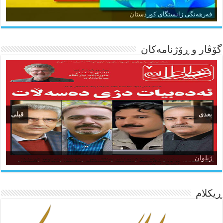
زمان و وێژەی کوردی
فەرهەنگی زانستگای کوردستان
گۆڤار و ڕۆژنامه‌کان
بعدی
قبلی
ئاژانسی هەواڵی مێهر
ژیلوان
ده‌نگی کوردستان
ڕیکلام