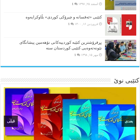
اسفند ۲۵, ۱۳۹۷
1
کتێبی «ئەفسانە و چیرۆکی کوردی» بڵاوکرایەوە
فروردین ۱۶, ۱۴۰۰
1
پڕفرۆشترین کتێبە کوردییەکانی نۆهەمین پیشانگای
نێونەتەوەیی کتێبی کوردستان سنە
مهر ۱۵, ۱۳۹۸
1
کتێبی نوێ
بعدی
قبلی