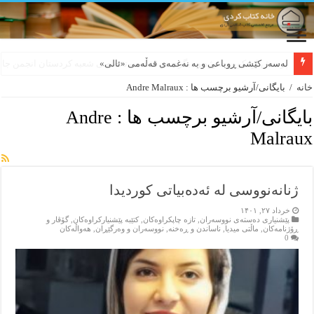
لەسەر کێشی ڕوباعی و به نەغمەی قەڵەمی «ئالی»
خانه
/
بایگانی/آرشیو برچسب ها : Andre Malraux
بایگانی/آرشیو برچسب ها :
Andre
Malraux
ژنانەنووسی لە ئەدەبیاتی کوردیدا
خرداد ۲۷, ۱۴۰۱
پێشنیاری ده‌سته‌ی نووسه‌ران
,
تازه‌ چاپکراوه‌کان
,
کتێبه‌ پێشنیارکراوه‌کان
,
گۆڤار و
ڕۆژنامه‌کان
,
ماڵتی میدیا
,
ناساندن و ڕه‌خنه‌
,
نووسه‌ران و وه‌رگێڕان
,
هه‌واڵه‌کان
0