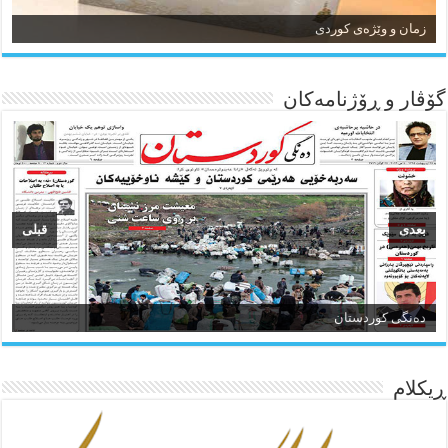
زمان و وێژەی کوردی
گۆڤار و ڕۆژنامه‌کان
بعدی
قبلی
ئاژانسی هەواڵی مێهر
ده‌نگی کوردستان
ڕیکلام