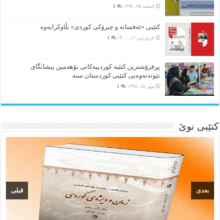
اسفند ۲۵, ۱۳۹۷
1
کتێبی «ئەفسانە و چیرۆکی کوردی» بڵاوکرایەوە
فروردین ۱۶, ۱۴۰۰
1
پڕفرۆشترین کتێبە کوردییەکانی نۆهەمین پیشانگای
نێونەتەوەیی کتێبی کوردستان سنە
مهر ۱۵, ۱۳۹۸
1
کتێبی نوێ
بعدی
قبلی