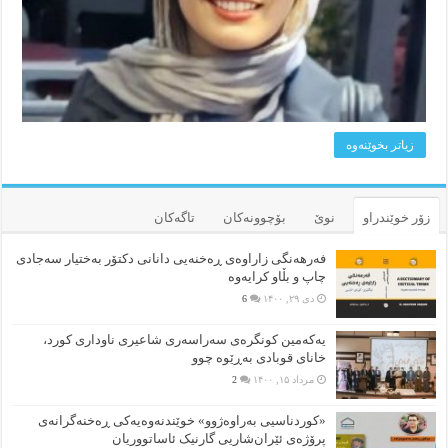
زیاتر بخوێنه‌وه‌
زۆر خوێندراو
نوێ
بۆچوونه‌کان
تاگەکان
فەرهەنگی زاراوەی ڕەخنەیی دانانی دکتۆر بەختیار سەجادی
چاپ و بڵاو کرایەوە
دی ۲۹, ۱۴۰۰
6
یەکەمین کونگرەی سەراسەری شاعیری‌ ناوداری کورد،
خانای قوبادی بەڕێوە چوو
مرداد ۱۵, ۱۴۰۰
2
«کوردناسیی بەراوەژوو» خوێندنەوەیەکی ڕەخنەگرانەی
پرۆژەی ئێران‌شاریی گارنیک ئاساتووریان