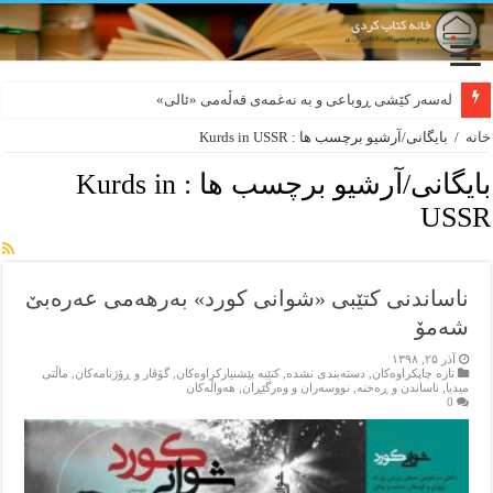
لەسەر کێشی ڕوباعی و به نەغمەی قەڵەمی «ئالی»
خانه
/
بایگانی/آرشیو برچسب ها : Kurds in USSR
بایگانی/آرشیو برچسب ها :
Kurds in
USSR
ناساندنی کتێبی «شوانی کورد» به‌رهه‌می عەرەبێ
شەمۆ
آذر ۲۵, ۱۳۹۸
تازه‌ چاپکراوه‌کان
,
دسته‌بندی نشده
,
کتێبه‌ پێشنیارکراوه‌کان
,
گۆڤار و ڕۆژنامه‌کان
,
ماڵتی
میدیا
,
ناساندن و ڕه‌خنه‌
,
نووسه‌ران و وه‌رگێڕان
,
هه‌واڵه‌کان
0