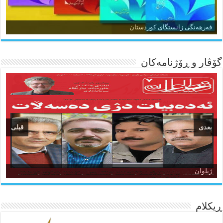
زمان و وێژەی کوردی
فەرهەنگی زانستگای کوردستان
گۆڤار و ڕۆژنامه‌کان
بعدی
قبلی
ئاژانسی هەواڵی مێهر
ژیلوان
ده‌نگی کوردستان
ڕیکلام