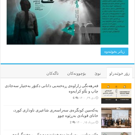
زیاتر بخوێنه‌وه‌
زۆر خوێندراو
نوێ
بۆچوونه‌کان
تاگەکان
فەرهەنگی زاراوەی ڕەخنەیی دانانی دکتۆر بەختیار سەجادی
چاپ و بڵاو کرایەوە
دی ۲۹, ۱۴۰۰
6
یەکەمین کونگرەی سەراسەری شاعیری‌ ناوداری کورد،
خانای قوبادی بەڕێوە چوو
مرداد ۱۵, ۱۴۰۰
2
«کوردناسیی بەراوەژوو» خوێندنەوەیەکی ڕەخنەگرانەی