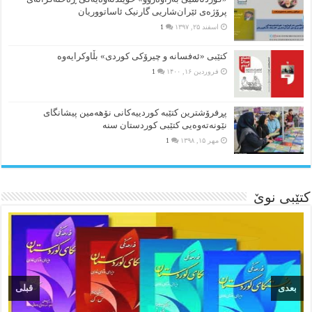
پرۆژەی ئێران‌شاریی گارنیک ئاساتووریان
اسفند ۲۵, ۱۳۹۷
1
کتێبی «ئەفسانە و چیرۆکی کوردی» بڵاوکرایەوە
فروردین ۱۶, ۱۴۰۰
1
پڕفرۆشترین کتێبە کوردییەکانی نۆهەمین پیشانگای
نێونەتەوەیی کتێبی کوردستان سنە
مهر ۱۵, ۱۳۹۸
1
کتێبی نوێ
بعدی
قبلی