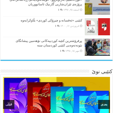
پرۆژەی ئێران‌شاریی گارنیک ئاساتووریان
اسفند ۲۵, ۱۳۹۷
1
کتێبی «ئەفسانە و چیرۆکی کوردی» بڵاوکرایەوە
فروردین ۱۶, ۱۴۰۰
1
پڕفرۆشترین کتێبە کوردییەکانی نۆهەمین پیشانگای
نێونەتەوەیی کتێبی کوردستان سنە
مهر ۱۵, ۱۳۹۸
1
کتێبی نوێ
بعدی
قبلی