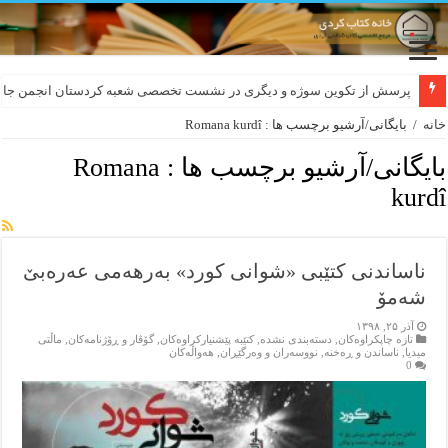
پرسش از تکوین سوژه و دیگری در نشست تخصصی شعبه کردستان انجمن جام
خانه
/
بایگانی/آرشیو برچسب ها : Romana kurdî
بایگانی/آرشیو برچسب ها :
Romana
kurdî
ناساندنی کتێبی «شوانی کورد» به‌رهه‌می عەرەبێ
شەمۆ
آذر ۲۵, ۱۳۹۸
تازه‌ چاپکراوه‌کان
,
دسته‌بندی نشده
,
کتێبه‌ پێشنیارکراوه‌کان
,
گۆڤار و ڕۆژنامه‌کان
,
ماڵتی
میدیا
,
ناساندن و ڕه‌خنه‌
,
نووسه‌ران و وه‌رگێڕان
,
هه‌واڵه‌کان
0