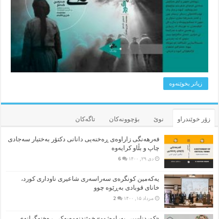
زیاتر بخوێنه‌وه‌
زۆر خوێندراو
نوێ
بۆچوونه‌کان
تاگەکان
فەرهەنگی زاراوەی ڕەخنەیی دانانی دکتۆر بەختیار سەجادی
چاپ و بڵاو کرایەوە
دی ۲۹, ۱۴۰۰
6
یەکەمین کونگرەی سەراسەری شاعیری‌ ناوداری کورد،
خانای قوبادی بەڕێوە چوو
مرداد ۱۵, ۱۴۰۰
2
«کوردناسیی بەراوەژوو» خوێندنەوەیەکی ڕەخنەگرانەی