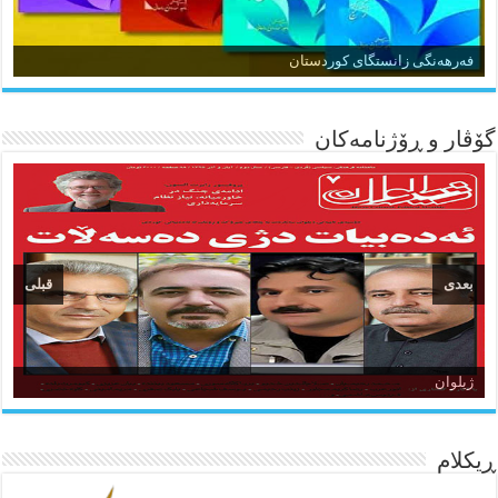
زمان و وێژەی کوردی
فەرهەنگی زانستگای کوردستان
گۆڤار و ڕۆژنامه‌کان
بعدی
قبلی
ئاژانسی هەواڵی مێهر
ژیلوان
ده‌نگی کوردستان
ڕیکلام