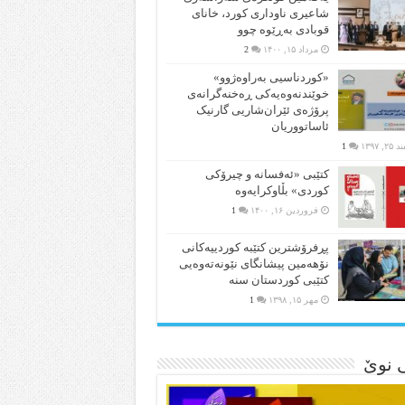
شاعیری‌ ناوداری کورد، خانای
قوبادی بەڕێوە چوو
مرداد ۱۵, ۱۴۰۰
2
«کوردناسیی بەراوەژوو»
خوێندنەوەیەکی ڕەخنەگرانەی
پرۆژەی ئێران‌شاریی گارنیک
ئاساتووریان
۲, ۱۳۹۷
1
کتێبی «ئەفسانە و چیرۆکی
کوردی» بڵاوکرایەوە
فروردین ۱۶, ۱۴۰۰
1
پڕفرۆشترین کتێبە کوردییەکانی
نۆهەمین پیشانگای نێونەتەوەیی
کتێبی کوردستان سنە
مهر ۱۵, ۱۳۹۸
1
ی نوێ