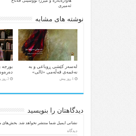
هاوارەبەرە و میرزا نووسینی فەتاح
ئەمیری
نوشته های مشابه
لەسەر کێشی ڕوباعی و به
بورجە ب
نەغمەی قەڵەمی «ئالی»
دەرەوە
1 روز پیش
2 روز پیش
دیدگاهتان را بنویسید
نشانی ایمیل شما منتشر نخواهد شد.
بخش‌های مو
دیدگاه