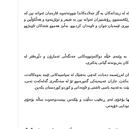
ە لە زیندانەکان بە گژ جەلادەکاندا چوونەتەوە، قارەمان ئەوانە نین کە
کخستبوو، ڕۆشنبیران ئەوانە نین بە شیعر و توێژینەوە و هەڵکۆڵین و
نبیری ئێمەیان جوان و ئاوەدان کردبوو، بەڵێ هەموو شتەکان ئاوەژوو
بە وێنەی خێڵە دواکەوتووەکانی جەنگەڵی ئەمازۆن و دڵڕەقتر لە
ان بەربونەتە گیانی یەکتری،
نمان لەڕێسمە دەبات، کەچی بەشێک لە سیاسیەکانی ئێمە بەوەکالەت،
کەن، جاران عەیبەیەکی گەورەبوو تۆ لە سەنگەری گەلەکەت نەبی،
بێت بەعەیبە باسی ئاشتی و ئاوەدانی و کوردو کوردستان بکەین.
ەتها بۆخۆی ئەی ڕەقیب دەڵێت و بێکەس بیست‌وحەوت ساڵە بۆخۆی
جودایی خۆیەتی.