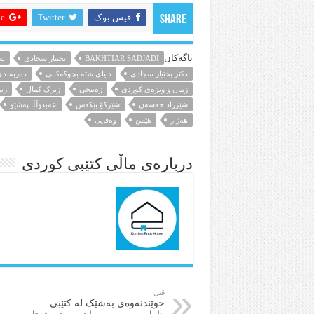
فیس بوک
Twitter
 +
Share
تاگەکان
BAKHTIAR SADJADI
بختیار سجادی
بە
دکتر بختیار سجادی
دنیای شتە بچوکەکانی
دەربەندی
زمان و ویژه‌ی کوردی
زەبیحی
زیرک کمال
زی
شێرزاد حەسەن
شێرکۆ بێکەس
عەبدوڵڵا پەشێو
هەژار
هێمن
وەفایی
درباره‌ی ماڵی کتێبی کوردی
قبل
خوێندنەوەی بەشێک لە کتێبی