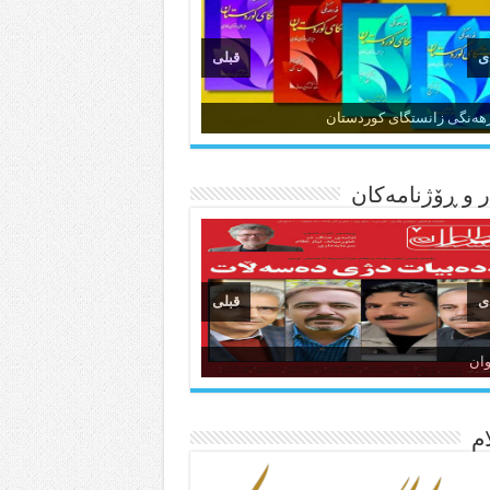
ی
قبلی
ن و وێژەی کوردی
 و ڕۆژنامه‌کان
ی
قبلی
انسی هەواڵی مێهر
نگی کوردستان
م