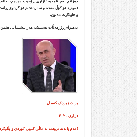
دەزانم بەم نامەیە ئازاری ڕۆحیت دەدەم، بەڵام 
ئەوەیە تۆ کۆڵ مەدە و سەرەنجام تۆ گرەوی ڕاست
و هاوکارت دەبین.
بەهیوام ڕۆژهەڵات هەمیشە هەر نیشتمانی هێمن، ز
برات
زیرەک کەمال
ئایاری ۲۰۲۰
! ئەم بابەتە تایبەتە بە ماڵی کتێبی کوردی و بڵاوک