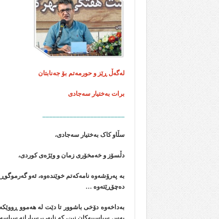
لەگەڵ ڕێز و حورمەتم بۆ جەنابتان
برات بەختیار سەجادی
________________________
سڵاو کاک بەختیار سەجادی،
دڵسۆز و خەمخۆری زمان و وێژەی کوردی،
بە پەرۆشەوە نامەکەتم خوێندەوە، ئەو گەرموگوڕی
دەچۆڕێتەوە …
بەداخەوە دۆخی باشوور تا دێت لە هەموو ڕووێکەوە
بەس سیاسییەکان نین، کە نابەرپرسیارانە سیاسە