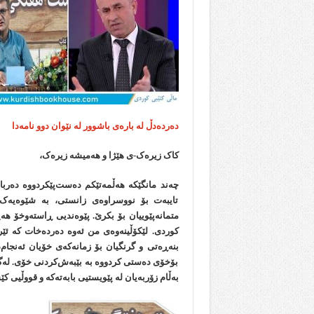
دەردەدڵ لە بارەی باشوور لە نێوان دوو نامەدا
کاک زیرەک‌-ی هێژا و هەمیشە زیرەک،
چەند مانگێکە هەڵمەتێکم دەست‌پێکردووە دەربار
تایبەت بۆ نووسراوەی زانستی، بە شێوەیەک 
متمانەپێوییان بۆ بکرێ. پێوەندیی ڕاستەوخۆ هەی
کوردی. لێکۆڵینەوەی من ئەوە دەردەخات کە ئێرا
بنەڕەتی و گرنگیان بۆ زمانەکەی خۆیان ئەنجام‌
بۆخۆی دەستی کردووە بە بێبەش‌کردنی خۆی. لەگ
بەڵام زۆربه‌یان لە پێویستیی بابەتەکە و قووڵیی کێ