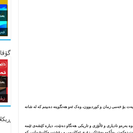
بعد
زما
گۆڤار
بعد
ئاژ
ده‌
ەت بۆ خەمی زمان و کوردبوون، وەک ئەو هەنگوینە دەبینم کە لە شانە
ڕیکلا
 بەرەو نادیاری و ئاڵۆزی و تاریکی هەنگاو دەنێت، دیارە کێشەی ئێمە
ت دەکەن، بەڵکوو بەشێکی زۆری ئەکادیمی و ڕۆشنبیرەکانیشمانن، کە