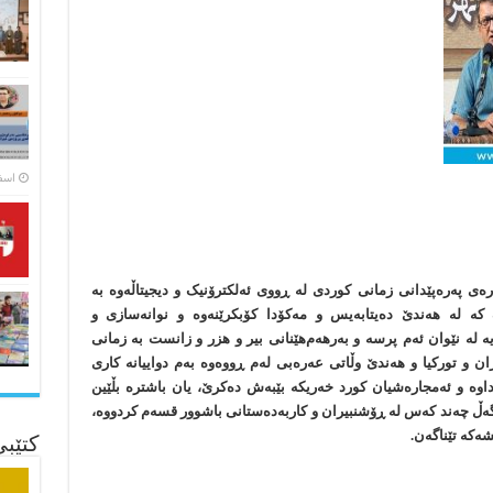
اسفند ۵
ەی پەرەپێدانی زمانی کوردی لە ڕووی ئەلکترۆنیک و دیجیتاڵەوە بە
کە لە هەندێ دەیتابەیس و مەکۆدا کۆبکرێنەوە و نوانەسازی‌ و
ە لە نێوان ئەم پرسە و بەرهەم‌هێنانی بیر و هزر و زانست بە زمانی
ن و تورکیا و هەندێ وڵاتی عەرەبی لەم ڕووەوە بەم دواییانە کاری
داوە و ئەمجارەشیان کورد خەریکە بێبەش دەکرێ، یان باشترە بڵێین
ەڵ چەند کەس لە ڕۆشنبیران و کاربەدەستانی باشوور قسەم کردووە،
شەکە تێناگەن.
کتێب