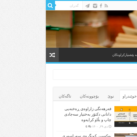
ه‌ پێشنیارکراوه‌کان
خوێندراو
نوێ
بۆچوونه‌کان
تاگەکان
فەرهەنگی زاراوەی ڕەخنەیی
دانانی دکتۆر بەختیار سەجادی
چاپ و بڵاو کرایەوە
دی ۲۹, ۱۴۰۰
6
یەکەمین کونگرەی سەراسەری