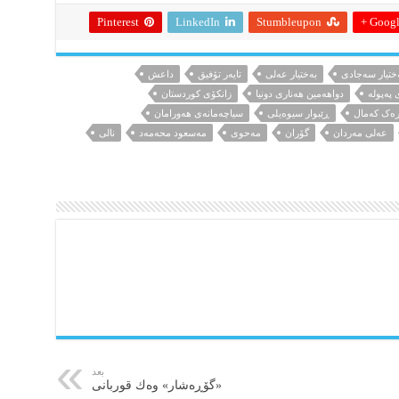
Pinterest
LinkedIn
Stumbleupon
Google
ختیار سەجادی
بەختیار عەلی
تایەر تۆفیق
داعش
 پەپولە
دواهەمین هەناری دونیا
زانکۆی کوردستان
رەک کەمال
ڕێبوار سیوەیلی
سیاچەمانەی هەورامان
عەلی مەردان
گۆران
مەحوی
مەسعود محەمەد
نالی
بعد
«گۆڕه‌شار» وه‌ك قوربانی