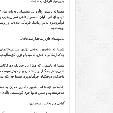
پەیڕەوی ناوخۆیان نەبێت،
ئێستا لە باشوور پاڵەوانی نیشتمانی ئەوانە نین، ک
تڵپەی لێدانی دڵیان لەسەر ئیقاعی ئەی ڕەقیب ڕێ
قوڵبوونەوە لەناو زماندا، ناوماڵی ئەدەب و ڕۆش
بوونەتەوە.
مامۆستای ئازیز بەختیار سەجادی،
ئێستا لە باشوور، بەشی زۆری سیاسیەکانمان 
چەکدارەکانی داعش، لە میدیا و تۆڕە کۆمەڵایەتیەک
ئێستا لە باشوور، کە هەژاریی خەریکە دەرگاکا
شەڕی دژ بە گەل و نیشتمان و دیموکراسیەت دە
داخەکەم دۆخێکیان خوڵقاندووە، ئێستا خەریکە دە
داخەکەم ئێستا لە باشوور دڵداری مەزن بە ت
دەخوێنێتەوە و هێمن تەنها خۆی گوێبیستی ناڵەی 
گیانی من بەختیار سەجادی،