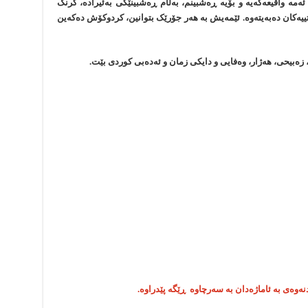
ئەمە واقیعەکەیە و بۆیە ڕەشبینم، بەڵام ڕەشبینێکی بەئیرادە، گرنگ
ییەکان دەبەیتەوە. ئێمەیش بە هەر جۆرێک بتوانین، کردوکۆش دەکەین
ەبیحی، هەژار، وەفایی و دایکی زمان و ئەدەبی کوردی بێت.
ردنەوەی بە ئاماژەدان بە سەرچاوە ڕێگە پێدراوە.