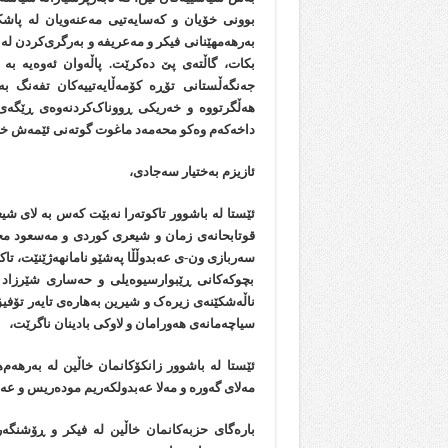
بوونی خۆیان و کەسایەتیی مەعنەویان لە پاشک
بەرهەمهێنانی فیکر و مەعریفە و بەرگری‌کردن لە
بکات، گاڵتەی پێ دەکرێت. پاڵەوان ئەوەیە بە
جەنگەڵستانی تۆڕە کۆمەڵایەتییەکان تفەنگ ب
هەڵگرتووە و خەریکی ڕووناک‌کردنەوەی ڕێگەی ز
داخەکەم وەکو محەمەد ماغوت گوتەنی ئێمەش خەری
ئازیزم بەختیار سەجادی،
ئێستا لە باشوور تاکوتەرا نەبێت کەس بە لای ش
قوتابحانەی زمان و شیعری کوردی و مەسعود مح
سەربازی ون-ی عەبدوڵڵا پەشێو نامانهەژێنێت، تاک
بچوکەکانی ڕێبوارسیوەیلی و حەساری شێرزاد
ناڵەشکێنەی زیرەک و شیرین بەهارەی تایەر تۆفی
سیاچەمانەی هەورامان و لاوکی بادینان ناگرێت،
ئێستا لە باشوور زانکۆکانمان خاڵین لە بەرهەم
مەلای گەورە و مەلا عەبدولکەریم مودەریس و عە
بارەگای حزبەکانمان خاڵین لە فیکر و ڕۆشنگەر