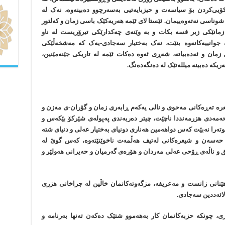
ۆیی‌کردن بۆ سیاسەت و حیزبایەتیی بەسەرچوو دەبینەوە، نەک لە
 شوناسی نەتەوەییمان. ئێستا لای ئێمە هەریەکێک باسی زمان و کەلتور
 زمانێکی زبر قسە بکات و بە وێنەی چەکدارێکی تیرۆریست لە ناو
ە جوانییەکانەوە بنێت، نەک بەختیار سەجادی-یەک کە مەشخەڵێکی
مان و ئەدەبیاتە، شەڕی ئەوە دەکات ئێمە لە تاریکی جێنەمێنین،
کە دەبینە میللەتێک لە دەنگەدەنگ.
یعرە تەڕەکانی مەحوی و نالی یەکەم ڕابەری زمان و گۆران-ی مەزن و
ەمەدی هزرمەنددا ناچێت، چیتر دەربەندی پەپولەی شێرکۆ بێکەس و
وتەرا نەبێت کەس دواهەمین هەناری دونیای بەختیار عەلی و دنیای شتە
 حەسەن و شیعرەکانی لەتیف هەڵمەت ناخوێنێتەوە، کەس گوێ لە
ق و ناڵەی ڕۆحی عەلی مەردان و هۆرەی گەرمیان و حەیرانی هەولێر و
‌هێنانی زانست و مەعریفە، مزگەوتەکانمان خاڵین لە چراخانی هزری
لائەددین سەجادی.
ی، چونکە حزبەکانمان کار بەهەموو شتێک دەکەن تەنها بەرنامە و