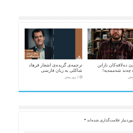
ێ دەلاقەکان نازانن
ترجمه‌ی گزیده‌‌ی اشعار فرهاد
 چەند شەممەیە!
شاکلی به زبان فارسی
2 روز پیش
ردنیاز علامت‌گذاری شده‌اند
*