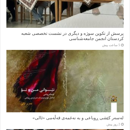
پرسش از تکوین سوژه و دیگری در نشست تخصصی شعبه
کردستان انجمن جامعه‌شناسی
5 ساعت پیش
لەسەر کێشی ڕوباعی و به نەغمەی قەڵەمی «ئالی»
2 روز پیش