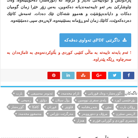
پارادۆكس و كۆتاییه‌كی نادیار و كراوه‌، كه‌ (گۆره‌شار) ده‌خوێنینه‌وه‌، وه‌ك
چاوشاركێ به‌ر ئه‌و تایبه‌تمه‌ندیانه‌ ده‌كه‌وین، به‌س زۆر خێرا زمان گومیان
ده‌كات و دایانده‌پۆشێت و هه‌موو شته‌كان تێك ده‌دات. ئه‌مه‌ش كاتێك
ده‌رده‌كه‌وێت، كاتێك زمان له‌و ڕۆمانه‌ بستێنینه‌وه‌، لاپه‌ڕه‌ی سپی ده‌مێنێته‌وه‌.
داگرتنی PDFی ته‌واوی ده‌قه‌که
! ئەم بابەتە تایبەتە بە ماڵی کتێبی کوردی و بڵاوکردنەوەی بە ئاماژەدان بە
سەرچاوە ڕێگە پێدراوە.
تاگەکان
«گۆڕه‌شار» وه‌ك قوربانی
ئارام محه‌مه‌د
ئه‌نوه‌ر مه‌سیفی
بارت
بۆرخێسی كورد
پله‌ی سفری نووسین
پۆڵ سیلان
دۆلۆز
زه‌بیحی
ڕۆلان بارت
سێن
شه‌ڕه‌فنامه
فلۆبێر
قورئان
كافكا
گۆڕه‌شار
لارینس ستێرن
مرۆڤ و ده‌ورووبه‌ر
مه‌رگرێت دۆراس
مه‌سعوو محه‌مه‌د
نه‌سری كوردی و گۆڕانی فۆڕم
هه‌ژار