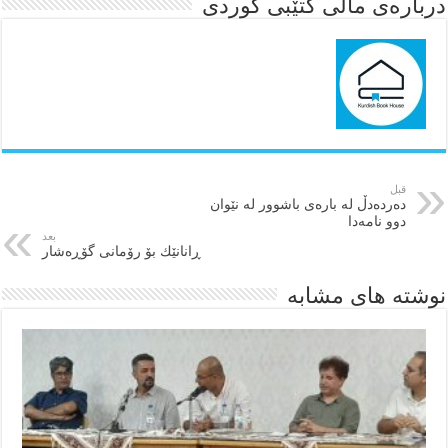
درباره‌ی ماڵی کتێبی کوردی
قبل
دەردەدڵ لە بارەی باشوور لە نێوان
دوو نامەدا
بعد
ڕانانێك بۆ رۆمانی گۆڕەشار
نوشته های مشابه