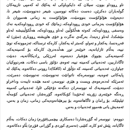
ناو ڕووداو بوون، سیلان كه‌ دایكوباوكی له‌ یه‌كێك له‌ كه‌مپی نازییه‌كان
گوله‌باران ده‌كرێن، ده‌ست ده‌كاته‌ نووسین، شیعر ده‌نووسێت، شیعر نا،
ده‌یه‌وێت هۆلۆكۆست بنووسێت، هۆلۆكۆست به‌ زمانی هه‌مووان نا،
هۆلۆكۆست به‌زمانی خودی ڕووداوه‌كه‌، زمانێك كه‌ خودی ڕووداوه‌كه‌یه‌ نه‌ك
وه‌سفی ڕووداوه‌كه‌، كه‌وته‌ هه‌ڵكۆڵین له‌ناو ڕووداوه‌كه‌، هه‌ڵكۆڵینیشه‌ له‌ناو
مێشكدا، له‌ناو زه‌یندا، به‌رگه‌ی نه‌گرت و خۆی هاویشته‌ ڕووباری (سێن) له‌
فه‌ڕه‌نسا، یه‌كجار و ته‌واو، كه‌متر له‌ یه‌كجار، كاره‌كه‌ ترسناكه‌، ئه‌زموونه‌كه‌ نوێ
نییه‌، به‌ڵام ئازایانه‌یه‌، خوێنه‌ر توڕ هه‌ڵده‌درێ، كاره‌كه‌ بۆ كه‌مینه‌یه‌كه‌،
كه‌مینه‌یه‌كی بچووك هۆشیار ده‌بنه‌وه‌، له‌رزێكی ڕادیكاڵانه‌یه‌، ده‌بێت
ئاگاداربین، ئه‌ده‌بیاتی كه‌مینه‌ نییه‌، ئه‌وه‌ی دۆلۆز باسی ده‌كات، هه‌ردووكیان
جیاوازن، ئه‌ده‌بیاتی كه‌مینه‌، كه‌ دۆڵۆز له‌ (كافكا)دا روونی ده‌كاته‌وه‌، یه‌كێك له‌
پایه‌كانی ئه‌وه‌یه‌، نووسه‌ره‌كه‌ ناتوانێت نه‌نووسێت، نه‌نووسێت ده‌مرێت،
ئه‌مرێكه‌ له‌ده‌ره‌وه‌ی ویست و هێزی نووسه‌ر، ئه‌مه‌ هێنده‌ تایبه‌ت وداخراو
ده‌بێت، كه‌مینه‌یه‌ك له‌ نووسه‌ران ده‌گه‌نه‌ دۆخێكی ئاوا، ئه‌ده‌بیاتی كه‌مینه‌
ڕه‌نگه‌ خوێنه‌ری زۆرینه‌ له‌خۆیدا كۆبكاته‌وه‌، گۆڕه‌شار، ئه‌ده‌بیاتی كۆمه‌ڵه‌
ئیلیتێكه‌، بۆ ڕامان و ئاگاهاتنه‌وه‌، بۆ بیرهێنانه‌وه‌یه‌كی زمانی، زمان و به‌س،
ئه‌مه‌یش یانی هه‌موو ئه‌ده‌بیات و به‌س.
دووه‌م: نووسه‌ر له‌ گۆڕه‌شاردا ده‌سكاری بیچمی(فۆڕم) زمان ده‌كات، به‌ڵام
ئاگایانه‌، پێش ئه‌و كاره‌، كتێبی (نه‌سری كوردی و گۆڕانی فۆڕم) بڵاو ده‌كاته‌وه‌،