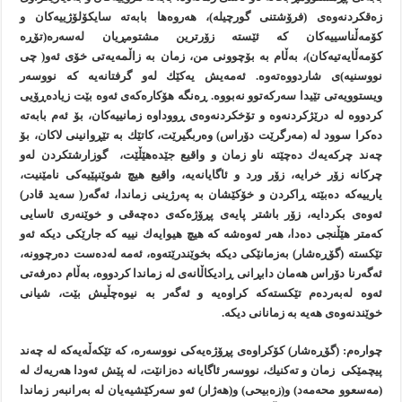
زه‌قكردنه‌وه‌ی (فرۆشتنی گورچیله‌)، هه‌روه‌ها بابه‌ته‌ سایكۆلۆژییه‌كان و
كۆمه‌ڵناسییه‌كان كه‌ ئێسته‌ زۆرترین مشتومڕیان له‌سه‌ره‌(تۆڕه‌
كۆمه‌ڵایه‌تیه‌كان)، به‌ڵام به‌ بۆچوونی من، زمان به‌ زاڵمه‌یه‌تی خۆی ئه‌و( چی
نووسنیه‌)ی شاردووه‌ته‌وه‌. ئه‌مه‌یش یه‌كێك له‌و گرفتانه‌یه‌ كه‌ نووسه‌ر
ویستوویه‌تی تێیدا سه‌ركه‌توو نه‌بووه‌. ڕه‌نگه‌ هۆكاره‌كه‌ی ئه‌وه‌ بێت زیاده‌ڕۆیی
كردووه‌ له‌ درێژكردنه‌وه و تۆخكردنه‌وه‌ی ڕووداوه‌ زمانییه‌كان، بۆ ئه‌م بابه‌ته‌
ده‌كرا سوود له‌ (مه‌رگرێت دۆراس) وه‌ربگیرێت، كاتێك به‌ تێڕوانینی لاكان، بۆ
چه‌ند چركه‌یه‌ك ده‌چێته‌ ناو زمان و واقیع جێده‌هێڵێت، گوزارشتكردن له‌و
چركانه‌ زۆر خرایه‌، زۆر ورد و ئاگایانه‌یه‌، واقیع هیچ شوێنپێیه‌كی نامێنیت،
یارییه‌كه‌ ده‌بێته‌ ڕاكردن و خۆكێشان به‌ په‌رژینی زماندا، ئه‌گه‌ر( سه‌ید قادر)
ئه‌وه‌ی بكردایه‌، زۆر باشتر پایه‌ی پڕۆژه‌كه‌ی ده‌چه‌قی و خوێنه‌ری ئاسایی
كه‌متر هێڵنجی ده‌دا، هه‌ر ئه‌وه‌شه‌ كه‌ هیچ هیوایه‌ك نییه‌ كه‌ جارێكی دیكه‌ ئه‌و
تێكسته‌ (گۆڕه‌شار) به‌زمانێكی دیكه‌ بخوێندرێته‌وه‌، ئه‌مه‌ له‌ده‌ست ده‌رچوونه‌،
ئه‌گه‌رنا دۆراس هه‌مان دابڕانی ڕادیكاڵانه‌ی له‌ زماندا كردووه‌، به‌ڵام ده‌رفه‌تی
ئه‌وه‌ له‌به‌رده‌م تێكسته‌كه‌ كراوه‌یه‌ و ئه‌گه‌ر به‌ نیوه‌چڵیش بێت، شیانی
خوێندنه‌وه‌ی هه‌یه‌ به‌ زمانانی دیكه‌.
چواره‌م: (گۆڕه‌شار) كۆكراوه‌ی پڕۆژه‌یه‌كی نووسه‌ره‌، كه‌ تێكه‌ڵه‌یه‌كه‌ له‌ چه‌ند
پیچمێكی زمان و ته‌كنیك، نووسه‌ر ئاگایانه‌ ده‌زانێت، له‌ پێش ئه‌ودا هه‌ریه‌ك له‌
(مه‌سعوو محه‌مه‌د) و(زه‌بیحی) و(هه‌ژار) ئه‌و سه‌ركێشیه‌یان له‌ به‌رانبه‌ر زماندا