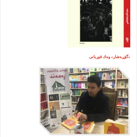
«گۆڕه‌شار» وه‌ك قوربانی