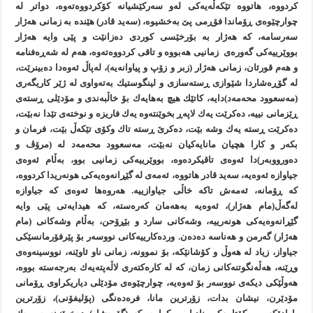
كردووه‌، هاتووه‌ تێكه‌ڵه‌یه‌كی له‌و سه‌ركێشیانه‌ كۆكردووه‌ته‌وه‌، دواتر له‌
چوارچێوه‌ی ڕۆماندا فۆڕمی پێ به‌خشیوه‌، (سه‌ید قادر) هێنده‌ به‌ زمانی هه‌ژار
سه‌رسامه‌، كه‌ هه‌ژار به‌ بۆرخێسی كوردی ده‌زانێت و پێی وایه‌ هه‌ژار
بووێرییه‌كی گه‌وره‌ی زمانیی هه‌بووه‌ و تاقی كردووه‌ته‌وه‌، هه‌م له‌ شه‌ڕه‌فنامه‌
و هه‌م قورئان، زمانی هه‌ژار (زبر و زۆپ و پیاوانه‌یه‌)، له‌پاڵ ئه‌وه‌دا ده‌بینرێت،
له‌ گۆڕه‌شاردا شێوازی ڕسته‌سازی و لینگوستیك به‌ته‌واوی له‌ ژێر كاریگه‌ری
(مه‌سعوود محه‌مه‌د)دایه‌، كاتێك هیچ به‌هایه‌ك بۆ خاڵبه‌ندی و مۆدێلی ڕسته‌ی
ڕێزمانی نییه‌، ده‌كرێت یه‌ك لاپه‌ڕ بخوێنته‌وه‌ یه‌ك فاریزه‌ و نوخته‌ی تێدا نه‌بێت،
ده‌كرێت ڕسته‌ یه‌ك وشه‌ بێت، ده‌كرێ ڕسته‌ تاك وكۆی تێكه‌ڵ بێت، فرمان و
بكه‌ر و كارا هچیان مانایه‌كیان نه‌بێت، مه‌سعوود محه‌مه‌د له‌ (مرۆڤ و
ده‌ورووبه‌ر)دا ئه‌وه‌ی تاقیكرده‌وه‌، بووێرییه‌كی زمانیی بوو، به‌ڵام ئه‌وه‌ی
جیاوازه‌ ئه‌وه‌یه‌، سه‌ید قادر هاتووه‌، ئه‌مه‌ی له‌ گێڕانه‌وه‌یه‌كی هونه‌ریدا كردووه‌،
كه‌ ڕۆمانه‌، ئه‌مه‌ش تاكه‌ خاڵی جیاوازییه‌. هه‌روه‌ها ئه‌وه‌ی كه‌ جیاوازه‌
له‌گه‌ڵ(مام هه‌ژار)، ئه‌وه‌یه‌ به‌هه‌مان كه‌ره‌سته‌، كه‌ هیدایه‌تی پێی وایه‌
گێڕانه‌وه‌یه‌كی هونه‌رییه‌، وشه‌كانی سارد و بێڕۆحن، به‌ڵام وشه‌كانی (مام
هه‌ژار) گه‌رمن و هه‌ناسه‌ ده‌ده‌ن. ورده‌كارییه‌كانی نووسه‌ر بۆ پێرفۆرمانسێكی
جیاواز، زیاد له‌ هه‌وڵ و كۆشانێكه‌، بۆ نموونه‌، زمانی ناو ئاوێنه‌، نووسینه‌وه‌ی
وڕێنه‌، هه‌ڵه‌نگوتنه‌كانی زمان، كه‌ له‌ كاره‌كته‌ری لاڵه‌پته‌یه‌ك به‌رجه‌سته‌ بووه‌،
هه‌وڵێكی دیكه‌ی نووسه‌ر بۆ ئه‌وه‌یه‌، چوارچێوه‌ی مۆدێلی دیاریكراوی ڕۆمانی
مۆدێرن، نیشان بدات، زۆرترین مانا، فره‌ده‌نگی (پۆلیفۆنی)، زۆرترین