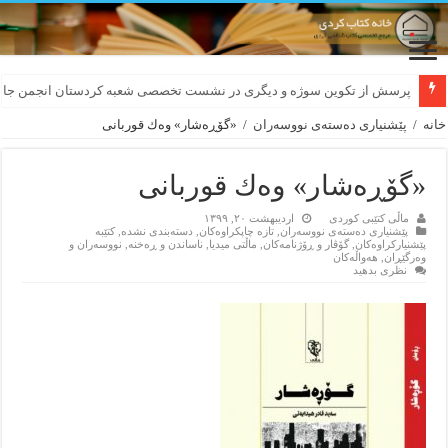
لەسەر کێشی ڕوباعی و به نەغمەی قەڵەمی «ئالی»
خانه
/
پێشنیاری ده‌سته‌ی نووسه‌ران
/
«گۆڕه‌شار» وه‌ك قوربانی
«گۆڕه‌شار» وه‌ك قوربانی
ماڵی کتێبی کوردی
اردیبهشت ۲۰, ۱۳۹۹
پێشنیاری ده‌سته‌ی نووسه‌ران
,
تازه‌ چاپکراوه‌کان
,
دسته‌بندی نشده
,
کتێبه‌
پێشنیارکراوه‌کان
,
گۆڤار و ڕۆژنامه‌کان
,
ماڵتی میدیا
,
ناساندن و ڕه‌خنه‌
,
نووسه‌ران و
وه‌رگێڕان
,
هه‌واڵه‌کان
نظری بدهید