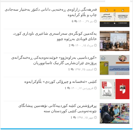
فەرهەنگی زاراوەی ڕەخنەیی دانانی دکتۆر بەختیار سەجادی
چاپ و بڵاو کرایەوە
دی ۲۹, ۱۴۰۰
6
یەکەمین کونگرەی سەراسەری شاعیری‌ ناوداری کورد،
خانای قوبادی بەڕێوە چوو
مرداد ۱۵, ۱۴۰۰
2
«کوردناسیی بەراوەژوو» خوێندنەوەیەکی ڕەخنەگرانەی
پرۆژەی ئێران‌شاریی گارنیک ئاساتووریان
اسفند ۲۵, ۱۳۹۷
1
کتێبی «ئەفسانە و چیرۆکی کوردی» بڵاوکرایەوە
فروردین ۱۶, ۱۴۰۰
1
پڕفرۆشترین کتێبە کوردییەکانی نۆهەمین پیشانگای
نێونەتەوەیی کتێبی کوردستان سنە
مهر ۱۵, ۱۳۹۸
1