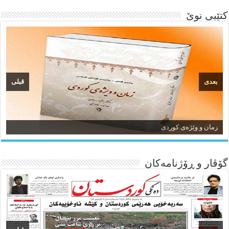
کتێبی نوێ
بعدی
قبلی
زمان و وێژەی کوردی
گۆڤار و ڕۆژنامه‌کان