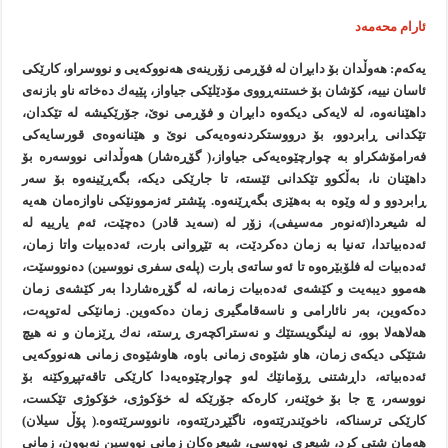
ئارام محه‌مه‌د
یه‌كه‌م: هه‌وڵدان بۆ دابڕان له‌ فۆڕمی زۆرینه‌ی هه‌نووكه‌یی و نووسراو، كارێكی
ئاسان نییه‌، كۆشان بۆ خستنه‌ڕووی مۆدێلێكی جیاواز، پێیه‌ك ده‌خاته‌ ناو بازنه‌ی
داهێنانه‌وه، له‌ لایه‌كی دیكه‌وه‌ دابڕان و فۆڕمی نوێ، جۆرێكیشه‌ له‌ تێكدان،
تێكدانی ڕابردوو، بۆ درووستكردنه‌وه‌یه‌كی نوێ و هێنانه‌وه‌ی قورسایه‌كی
فه‌رامۆشكراو به‌ چوارچێوه‌یه‌كی جیاواز،( گۆڕه‌شار) هه‌وڵدانی نووسه‌ره‌ بۆ
داهێنان نا، به‌ڵكوو تێكدانی ئێسته‌، تا جارێكی دیكه‌، بگه‌ڕێینه‌وه‌ بۆ سه‌ر
ڕابردوو و له‌ وێوه‌ به‌ به‌هێزی بگه‌ڕێنه‌وه‌. پێشتر ئه‌زموونێكی ناوازه‌مان هه‌یه‌
له‌ شیعردا(ئه‌نوه‌ر مه‌سیفی)، زۆر له‌ (سه‌ید قادر) ده‌چێت، ئه‌م یارییه‌ له‌
ئه‌ده‌بیاتدا، ته‌نیا به‌ زمان ده‌كردێت، به‌ تێڕوانی بارت، ئه‌ده‌بیات واتا زمان،
ئه‌ده‌بیات له‌ فلۆبێره‌وه‌ تا ئه‌و ساته‌ی بارت (پله‌ی سفری نووسین) ده‌نووسێت،
هه‌موو دیبه‌یت و كێشه‌ی ئه‌ده‌بیات زمانه‌، له‌ گۆڕه‌شاردا به‌ر كێشه‌ی زمان
ده‌كه‌وین، به‌ر نائارامی و ناسه‌قامگیری زمان ده‌كه‌وین. زمانێكی له‌توپه‌ت،
هه‌لاهه‌لا بوو، نه‌ لینگویستێك و نه‌ستراكچه‌ری ڕسته‌، نه‌ك ڕێزمان و نه‌ هیچ
شتێكی دیكه‌ی زمان، هاو شێوه‌ی زمانی باوه‌، هاوشێوه‌ی زمانی هه‌نووكه‌یی
ئه‌ده‌بیاته‌، داڕشتنی ڕۆمانێك له‌و چوارچێوه‌یه‌دا كارێكی تاقه‌تپڕوكێنه‌ بۆ
نووسه‌ر، چ جا بۆ خوێنه‌ر، كاره‌كه‌ جۆرێكه‌ له‌ خۆكوژی، خۆكوژی تێكست،
كارێكی ترسناكه‌، ناخوێندرێته‌وه‌، ناگێڕدرێته‌وه‌، نانووسرێته‌وه‌.( پۆڵ سیلان)
هه‌مان شتی كرد، شیعری نووسی، شیعره‌كان زمانی نووسین نه‌بوون، زمانی