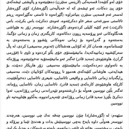
خۆی له‌و كتێبه‌دا قسه‌یه‌كی (لارینس ستێرن) ده‌هێنیته‌وه‌ و پاڵپشتی ئیشه‌كه‌ی
خۆی پێ ده‌كات، ئه‌و ئیشه‌ی كه‌ له‌ خه‌یاڵیه‌تی (گۆره‌شار)، كۆی گۆڕه‌شار
له‌سه‌ر ئه‌م قسه‌یی ستێرن بنیاتنراوه‌: (گێڕانه‌وه‌ تا ئاستی نه‌گێڕانه‌وه‌، ڕیتم
تائاستی سورعه‌تی سفر خاو ده‌كرێته‌وه‌، ئه‌وه‌ی ده‌كرێت باس بكرێت، باس
ناكرێت.) ئه‌م كتێبه‌ كلیلی كردنه‌وه‌ی (گۆڕه‌شار)ه‌. نووسه‌ر زۆر به‌ هێواشی
هه‌نگاوه‌كانی ئه‌و پڕۆسه‌یه‌ ڕوون ده‌كاته‌وه‌، كاریگه‌ری زمان و زمانی دۆگما،
به‌ستنه‌وه‌ و گه‌ڕانه‌وه‌ بۆ زمانی نه‌وه‌كانی پێشوو و به‌ستنه‌وه‌ی به‌
ئێستامانه‌وه‌، هه‌مان كار‌ له‌ كۆتایی هه‌شتاكان (ئه‌نوه‌ر مه‌سیفی) كردی، له‌ پاڵ
سه‌ركێشییه‌ زمانییه‌كه‌یدا، مانیفیێستۆی خۆی بڵاو كرده‌وه‌ و ناوی نا (فۆڕمی
گران)، هاوشێوه‌ی (سه‌ید قادر) ئه‌گه‌ر ئه‌و مانیفێستۆیه‌ نه‌خوێنیته‌وه‌، پڕۆژه‌كه‌
به‌ ناته‌واوی ده‌رده‌كه‌وێت. مانیفێستۆی مه‌سیفی زۆر هاریكار ده‌بێت، بۆ
هیدایه‌تی، هاوشانی كتێبه‌كه‌ی هه‌موو نا ڕوونیه‌كان كۆتاییان دێت، مه‌سیفی
ڕایگه‌یاند زمانی نائاسایی و واقیعی نائاسایی، شیعری نائاسایی ده‌خوڵقێنیت،
كارێكه‌ هاوشێوه‌ی كاره‌كه‌ی (سه‌ید قادر)، نائاسایی زمان، نائاسایی ڕۆمانه‌.
ئه‌گه‌ر بڵێن نووسین هه‌وڵه‌ بۆ داڕشتنه‌وه‌و تێپه‌ڕاندنی زمانی ڕۆژانه‌یی، ئه‌وا
ده‌كرێ بڵێن( سه‌ید قادر) زمانی ڕۆژانه‌ی تێنه‌په‌ڕاندووه‌، به‌ڵكوو هێناویه‌تیه‌ ناو
نووسین
سێهه‌م: له‌ (گۆڕه‌شار)دا چۆن نووسین چه‌قه‌ نه‌ك چی نووسین، هه‌رچه‌ند
نووسه‌ر هه‌وڵی داوه‌ بایه‌خ به‌چی نووسینێش بدات و هه‌ندێ تێما و بیرۆكه‌ و
بابه‌تی پڕمشتوومڕ بخاته‌ ناو ئاشی زمانه‌وه‌، بابه‌ته‌ مرۆییه‌كان و به‌دیاریكراوی