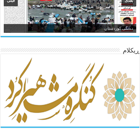
بعدی
قبلی
ئاژانسی هەواڵی مێهر
ده‌نگی کوردستان
ڕیکلام