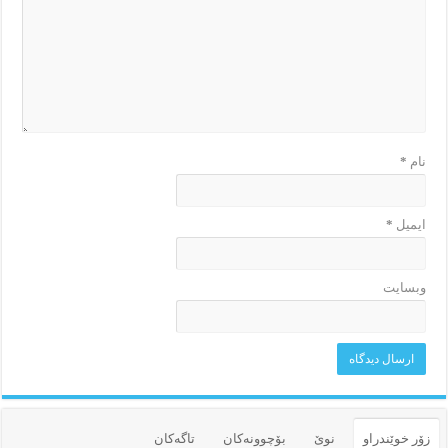
نام
*
ایمیل
*
وبسایت
زۆر خوێندراو
نوێ
بۆچوونه‌کان
تاگەکان