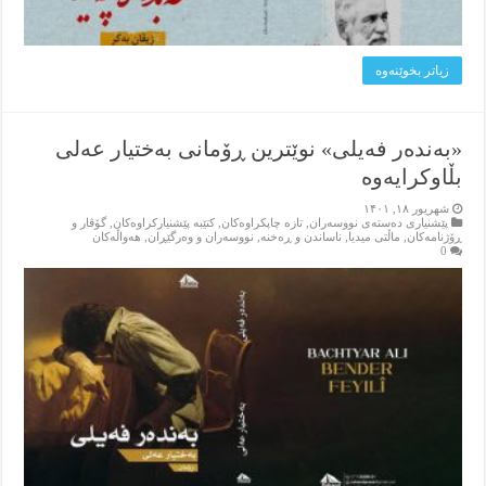
زیاتر بخوێنه‌وه‌
«بەندەر فەیلی» نوێترین ڕۆمانی بەختیار عەلی
بڵاوکرایەوە
شهریور ۱۸, ۱۴۰۱
پێشنیاری ده‌سته‌ی نووسه‌ران
,
تازه‌ چاپکراوه‌کان
,
کتێبه‌ پێشنیارکراوه‌کان
,
گۆڤار و
ڕۆژنامه‌کان
,
ماڵتی میدیا
,
ناساندن و ڕه‌خنه‌
,
نووسه‌ران و وه‌رگێڕان
,
هه‌واڵه‌کان
0