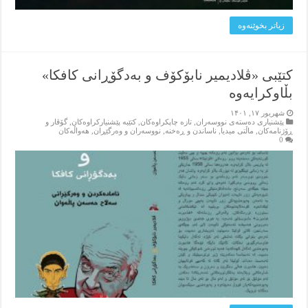
زیاتر بخوێنه‌وه‌
کتێبی «ڤلادیمیر نابۆکۆف و بەدگۆڕانی کافکا»
بڵاوکرایەوە
شهریور ۱۷, ۱۴۰۱
پێشنیاری ده‌سته‌ی نووسه‌ران
,
تازه‌ چاپکراوه‌کان
,
کتێبه‌ پێشنیارکراوه‌کان
,
گۆڤار و
ڕۆژنامه‌کان
,
ماڵتی میدیا
,
ناساندن و ڕه‌خنه‌
,
نووسه‌ران و وه‌رگێڕان
,
هه‌واڵه‌کان
0