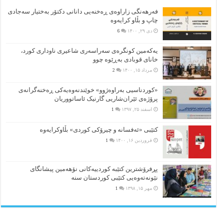
فەرهەنگی زاراوەی ڕەخنەیی دانانی دکتۆر بەختیار سەجادی
چاپ و بڵاو کرایەوە
دی ۲۹, ۱۴۰۰
6
یەکەمین کونگرەی سەراسەری شاعیری‌ ناوداری کورد،
خانای قوبادی بەڕێوە چوو
مرداد ۱۵, ۱۴۰۰
2
«کوردناسیی بەراوەژوو» خوێندنەوەیەکی ڕەخنەگرانەی
پرۆژەی ئێران‌شاریی گارنیک ئاساتووریان
اسفند ۲۵, ۱۳۹۷
1
کتێبی «ئەفسانە و چیرۆکی کوردی» بڵاوکرایەوە
فروردین ۱۶, ۱۴۰۰
1
پڕفرۆشترین کتێبە کوردییەکانی نۆهەمین پیشانگای
نێونەتەوەیی کتێبی کوردستان سنە
مهر ۱۵, ۱۳۹۸
1