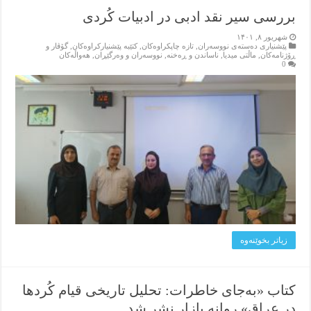
بررسی سیر نقد ادبی در ادبیات کُردی
شهریور ۸, ۱۴۰۱
پێشنیاری ده‌سته‌ی نووسه‌ران
,
تازه‌ چاپکراوه‌کان
,
کتێبه‌ پێشنیارکراوه‌کان
,
گۆڤار و
ڕۆژنامه‌کان
,
ماڵتی میدیا
,
ناساندن و ڕه‌خنه‌
,
نووسه‌ران و وه‌رگێڕان
,
هه‌واڵه‌کان
0
زیاتر بخوێنه‌وه‌
کتاب «بەجای خاطرات: تحلیل تاریخی قیام کُردها
در عراق» روانه بازار نشر شد