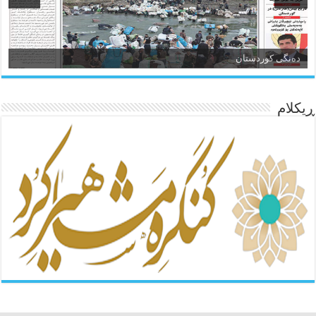
ئاژانسی هەواڵی مێهر
ده‌نگی کوردستان
ڕیکلام