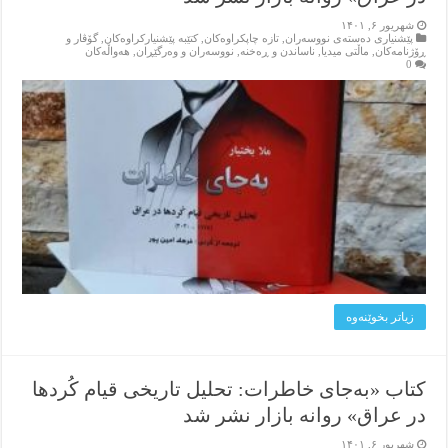
شهریور ۶, ۱۴۰۱
پێشنیاری ده‌سته‌ی نووسه‌ران
,
تازه‌ چاپکراوه‌کان
,
کتێبه‌ پێشنیارکراوه‌کان
,
گۆڤار و
ڕۆژنامه‌کان
,
ماڵتی میدیا
,
ناساندن و ڕه‌خنه‌
,
نووسه‌ران و وه‌رگێڕان
,
هه‌واڵه‌کان
0
زیاتر بخوێنه‌وه‌
کتاب «بەجای خاطرات: تحلیل تاریخی قیام کُردها
در عراق» روانه بازار نشر شد
شهریور ۶, ۱۴۰۱