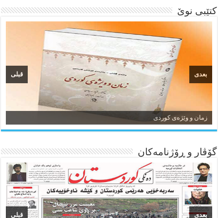
کتێبی نوێ
بعدی
قبلی
زمان و وێژەی کوردی
گۆڤار و ڕۆژنامه‌کان
بعدی
قبلی