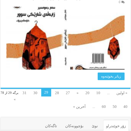
0
زیاتر بخوێنه‌وه‌
29
« اولین
...
10
20
«
27
28
30
31
برگه 29 از 78
»
40
50
60
...
آخرین »
زۆر خوێندراو
نوێ
بۆچوونه‌کان
تاگەکان