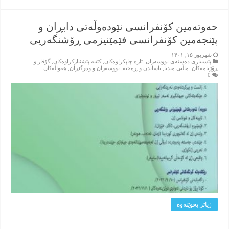
حەوتەمین کۆنفرانسی نێودەوڵەتی دابڕان و
پێنجەمین کۆنفرانسی فێمێنیزمی ڕۆشنگەریی
شهریور ۱۵, ۱۴۰۱
پێشنیاری ده‌سته‌ی نووسه‌ران
,
تازه‌ چاپکراوه‌کان
,
کتێبه‌ پێشنیارکراوه‌کان
,
گۆڤار و
ڕۆژنامه‌کان
,
ماڵتی میدیا
,
ناساندن و ڕه‌خنه‌
,
نووسه‌ران و وه‌رگێڕان
,
هه‌واڵه‌کان
0
زیاتر بخوێنه‌وه‌