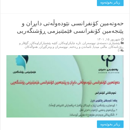
زیاتر بخوێنه‌وه‌
حەوتەمین کۆنفرانسی نێودەوڵەتی دابڕان و
پێنجەمین کۆنفرانسی فێمێنیزمی ڕۆشنگەریی
شهریور ۱۵, ۱۴۰۱
پێشنیاری ده‌سته‌ی نووسه‌ران
,
تازه‌ چاپکراوه‌کان
,
کتێبه‌ پێشنیارکراوه‌کان
,
گۆڤار و
ڕۆژنامه‌کان
,
ماڵتی میدیا
,
ناساندن و ڕه‌خنه‌
,
نووسه‌ران و وه‌رگێڕان
,
هه‌واڵه‌کان
0
زیاتر بخوێنه‌وه‌