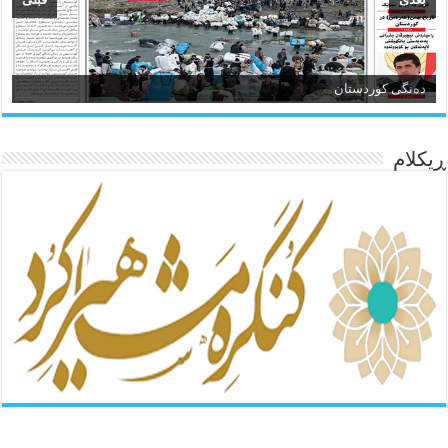
ئاژانسی هەواڵی مێهر
ده‌نگی کوردستان
ڕیکلام