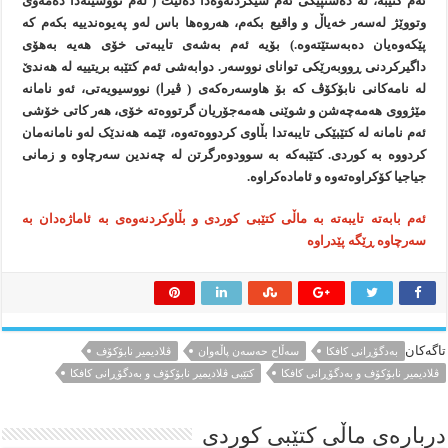
ئەم کتێبە، لە دەستپێکی ئەم شیکردنەوەدا دەڵێت ( لەم نووسینەدا دەمەوێ
وتووێژ لەسەر خەیاڵ و واقیع بکەم، هەروەها باس لەو پەیوەندییە بکەم کە
پێکەوەیان دەبەستێتەوە.) بۆیە ئەم بەشەی تایبەتی خۆی هەیە بەهۆی
داگیرکردنی ڕووبەرێکی توانای نووسەر. دوابەشی ئەم کتێبە بریتییە لە هەندێ
لە نامەکانی نابۆکۆڤ کە بۆ هاوسەرەکەی ( ڤیرا) نووسیویەتی، ئەو نامانە
مێژووی هەمەچەشن و شوێنی هەمەجۆریان گرتووەتە خۆی، هەر کاتی خۆشی
ئەم نامانە لە کتێبێکی تایبەتدا بڵاوی کردووەتەوە، ئێمە هەندێک لەو نامانەمان
کردووە بە کوردی. کتێبەکە بە سوودوەرگرتن لە چەندین سەرچاوە و زمانی
جیاجیا کۆکراوەتەوە و ئامادەکراوە.
ئەم بابەتە تایبەتە بە ماڵی کتێبی کوردی و بڵاوکردنەوەی بە ئاماژەدان بە
سەرچاوە ڕێگە پێدراوە
تاگەکان
بەدگۆڕانی کافکا
سەڵاح حەسەن پاڵەوان
ڤلادیمیر نابۆکۆف
ڤلادیمیر نابۆکۆف و بەدگۆڕانی کافکا
کتێبی ڤلادیمیر نابۆکۆف و بەدگۆڕانی کافکا
درباره‌ی ماڵی کتێبی کوردی