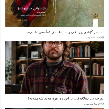
لەسەر کێشی ڕوباعی و به نەغمەی قەڵەمی «ئالی»
4 ساعت پیش
بورجە بێ دەلاقەکان نازانن دەرەوە چەند شەممەیە!
20 ساعت پیش