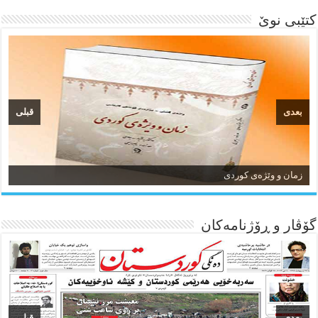
کتێبی نوێ
بعدی
قبلی
زمان و وێژەی کوردی
گۆڤار و ڕۆژنامه‌کان
بعدی
قبلی