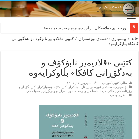
بورجە بێ دەلاقەکان نازانن دەرەوە چەند شەممەیە!
خانه
/
پێشنیاری ده‌سته‌ی نووسه‌ران
/
کتێبی «ڤلادیمیر نابۆکۆف و بەدگۆڕانی
کافکا» بڵاوکرایەوە
کتێبی «ڤلادیمیر نابۆکۆف و
بەدگۆڕانی کافکا» بڵاوکرایەوە
ماڵی کتێبی کوردی
شهریور ۱۷, ۱۴۰۱
پێشنیاری ده‌سته‌ی نووسه‌ران
,
تازه‌ چاپکراوه‌کان
,
کتێبه‌ پێشنیارکراوه‌کان
,
گۆڤار و
ڕۆژنامه‌کان
,
ماڵتی میدیا
,
ناساندن و ڕه‌خنه‌
,
نووسه‌ران و وه‌رگێڕان
,
هه‌واڵه‌کان
نظری بدهید