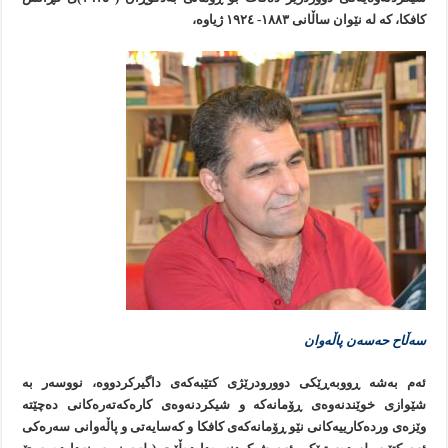
کافکا، کە لە نێوان ساڵانی ١٨٨٣- ١٩٢٤ ژیاوە،
سەڵاح حەسەن پاڵەوان
ئەم بەشە ڕووبەڕێکی دوورودرێژی کتێبەکەی داگیرکردووە، نووسەر بە
شێوازی خوێندنەوەی ڕۆمانەکە و شیکردنەوەی کارەکەتەرەکانی دەچێتە
وێزەی وردەکارییەکانی نێو ڕۆمانەکەی کافکا و کەسایەتی و پاڵەوانی سەرەکی