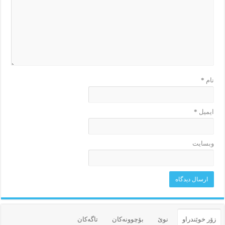
نام
*
ایمیل
*
وبسایت
زۆر خوێندراو
نوێ
بۆچوونه‌کان
تاگەکان