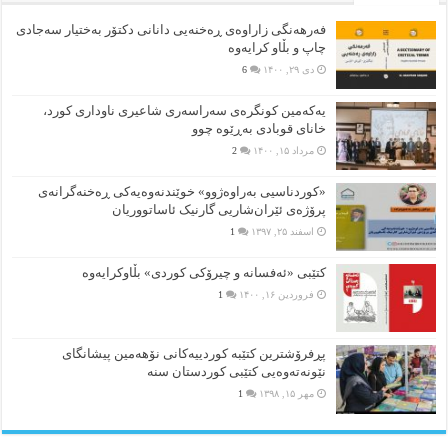
فەرهەنگی زاراوەی ڕەخنەیی دانانی دکتۆر بەختیار سەجادی
چاپ و بڵاو کرایەوە
دی ۲۹, ۱۴۰۰
6
یەکەمین کونگرەی سەراسەری شاعیری‌ ناوداری کورد،
خانای قوبادی بەڕێوە چوو
مرداد ۱۵, ۱۴۰۰
2
«کوردناسیی بەراوەژوو» خوێندنەوەیەکی ڕەخنەگرانەی
پرۆژەی ئێران‌شاریی گارنیک ئاساتووریان
اسفند ۲۵, ۱۳۹۷
1
کتێبی «ئەفسانە و چیرۆکی کوردی» بڵاوکرایەوە
فروردین ۱۶, ۱۴۰۰
1
پڕفرۆشترین کتێبە کوردییەکانی نۆهەمین پیشانگای
نێونەتەوەیی کتێبی کوردستان سنە
مهر ۱۵, ۱۳۹۸
1