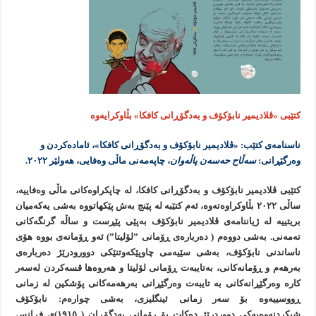
کتێبی «ڤلادیمیر نابۆکۆف و بەدگۆڕانی کافکا» بڵاوکرایەوە
ناسنامەی کتێب: «ڤلادیمیر نابۆکۆف و بەدگۆڕانی کافکا»، ئامادەکردن و
وەرگێڕانی:
سەڵاح حەسەن پاڵەوان
، چاپەمەنی ماڵی وەفایی، هەولێر ٢٠٢٢.
کتێبی ڤلادیمیر نابۆکۆف و بەدگۆڕانی کافکا، لە چاپکراوەکانی ماڵی وەفاییە،
ساڵی ٢٠٢٢ بڵاوکراوەتەوە، ئەم کتێبە لە پێنج بەش پێکهاتووە بەشی یەکەمیان
بریتییە لە ژیاننامەی ڤلادیمیر نابۆکۆف بەپێی پێڕست و ساڵە گرنگەکانی
تەمەنی. بەشی دووەم ( دەربارەی ڕۆمانی ”لۆلیتا”) ئەو ڕۆمانەی بووە هۆی
ناساندنی نابۆکۆف، بەشی سێیەمی چاوپێکەوتنێکی دوورودرێژ دەربارەی
بەرهەم و ڕۆمانەکانی، بەتایبەت ڕۆمانی لۆلیتا و هەروەها قسەکردن لەسەر
کارە وەرگێڕانەکانی بە تایبەت وەرگێڕانی بەرهەمەکانی پۆشکین لە زمانی
ڕووسییەوە بۆ سەر زمانی ئینگلیزی، بەشی چوارەم: نابۆکۆف
شیکردنەوەیەکی دووردرێژ دەکات بۆ ڕۆمانی بەدگۆڕان ( ١٩١٥)ی فڕانس