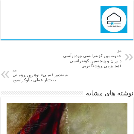
قبل
حەوتەمین کۆنفرانسی نێودەوڵەتی
دابڕان و پێنجەمین کۆنفرانسی
فێمێنیزمی ڕۆشنگەریی
بعد
«بەندەر فەیلی» نوێترین ڕۆمانی
بەختیار عەلی بڵاوکرایەوە
نوشته های مشابه