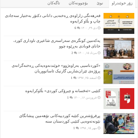
زۆر خوێندراو
نوێ
بۆچوونه‌کان
تاگەکان
فەرهەنگی زاراوەی ڕەخنەیی دانانی دکتۆر بەختیار سەجادی
چاپ و بڵاو کرایەوە
دی ۲۹, ۱۴۰۰
6
یەکەمین کونگرەی سەراسەری شاعیری‌ ناوداری کورد،
خانای قوبادی بەڕێوە چوو
مرداد ۱۵, ۱۴۰۰
2
«کوردناسیی بەراوەژوو» خوێندنەوەیەکی ڕەخنەگرانەی
پرۆژەی ئێران‌شاریی گارنیک ئاساتووریان
اسفند ۲۵, ۱۳۹۷
1
کتێبی «ئەفسانە و چیرۆکی کوردی» بڵاوکرایەوە
فروردین ۱۶, ۱۴۰۰
1
پڕفرۆشترین کتێبە کوردییەکانی نۆهەمین پیشانگای
نێونەتەوەیی کتێبی کوردستان سنە
مهر ۱۵, ۱۳۹۸
1