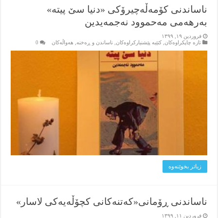
ناساندنی كۆمەڵەچیرۆكی «دنیا سێ پیتە»
بەرهەمی مەحموود نەجمەیدین
فروردین ۱۹, ۱۳۹۹
تازه‌ چاپکراوه‌کان
,
کتێبه‌ پێشنیارکراوه‌کان
,
ناساندن و ڕه‌خنه‌
,
هه‌واڵه‌کان
0
زیاتر بخوێنه‌وه‌
ناساندنی ڕۆمانی«کەتنەکانی کچۆڵەیەکی لاسار»
فروردین ۱۱, ۱۳۹۹