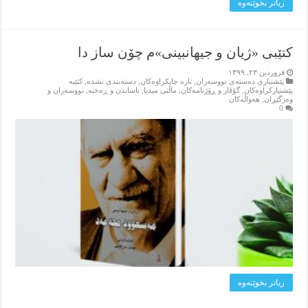
زیاتر بخوێنه‌وه‌
کتێبی «ژیان و جیھانبینی»م چۆن ساز دا
فروردین ۲۳, ۱۳۹۹
پێشنیاری ده‌سته‌ی نووسه‌ران
,
تازه‌ چاپکراوه‌کان
,
دسته‌بندی نشده
,
کتێبه‌
پێشنیارکراوه‌کان
,
گۆڤار و ڕۆژنامه‌کان
,
ماڵتی میدیا
,
ناساندن و ڕه‌خنه‌
,
نووسه‌ران و
وه‌رگێڕان
,
هه‌واڵه‌کان
0
زیاتر بخوێنه‌وه‌