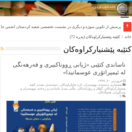
لەسەر کێشی ڕوباعی و به نەغمەی قەڵەمی «ئالی»
پرسش از تکوین سوژه و دیگری در نشست تخصصی شعبه کردستان انجمن جام
خانه
/
کتێبه‌ پێشنیارکراوه‌کان
(پەڕە 72)
کتێبه‌ پێشنیارکراوه‌کان
ناساندی کتێبی «ژیانی ڕووناکبیری و فه‌رهه‌نگی
له‌ ئیمپراتۆری عوسمانیدا»
فروردین ۳۰, ۱۳۹۹
پێشنیاری ده‌سته‌ی نووسه‌ران
,
تازه‌ چاپکراوه‌کان
,
دسته‌بندی نشده
,
کتێبه‌
پێشنیارکراوه‌کان
,
گۆڤار و ڕۆژنامه‌کان
,
ماڵتی میدیا
,
ناساندن و ڕه‌خنه‌
,
نووسه‌ران و
وه‌رگێڕان
,
هه‌واڵه‌کان
0