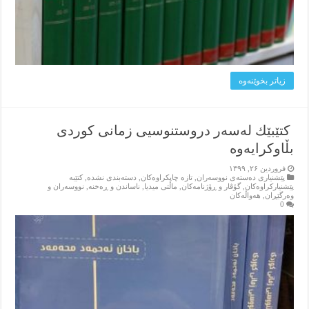
زیاتر بخوێنه‌وه‌
​ كتێبێك لەسەر دروستنوسیی زمانی كوردی
بڵاوكرایەوە
فروردین ۲۶, ۱۳۹۹
پێشنیاری ده‌سته‌ی نووسه‌ران
,
تازه‌ چاپکراوه‌کان
,
دسته‌بندی نشده
,
کتێبه‌
پێشنیارکراوه‌کان
,
گۆڤار و ڕۆژنامه‌کان
,
ماڵتی میدیا
,
ناساندن و ڕه‌خنه‌
,
نووسه‌ران و
وه‌رگێڕان
,
هه‌واڵه‌کان
0