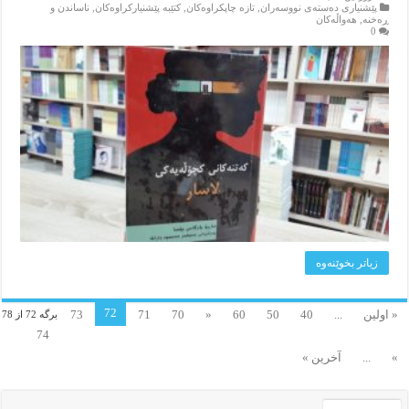
پێشنیاری ده‌سته‌ی نووسه‌ران
,
تازه‌ چاپکراوه‌کان
,
کتێبه‌ پێشنیارکراوه‌کان
,
ناساندن و
ڕه‌خنه‌
,
هه‌واڵه‌کان
0
زیاتر بخوێنه‌وه‌
72
« اولین
...
40
50
60
«
70
71
73
برگه 72 از 78
74
»
...
آخرین »