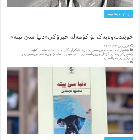
زیاتر بخوێنه‌وه‌
خوێندنەوەیەک بۆ کۆمه‌له‌ چیرۆکی«‌دنیا سێ پیته‌»
فروردین ۲۴, ۱۳۹۹
پێشنیاری ده‌سته‌ی نووسه‌ران
,
تازه‌ چاپکراوه‌کان
,
دسته‌بندی نشده
,
کتێبه‌
پێشنیارکراوه‌کان
,
گۆڤار و ڕۆژنامه‌کان
,
ماڵتی میدیا
,
ناساندن و ڕه‌خنه‌
,
نووسه‌ران و
وه‌رگێڕان
,
هه‌واڵه‌کان
0