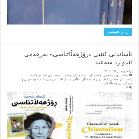
زیاتر بخوێنه‌وه‌
ناساندنی کتێبی «رۆژهه‌ڵاتناسى» به‌رهه‌می
ئێدوارد سه‌عید
فروردین ۲۵, ۱۳۹۹
پێشنیاری ده‌سته‌ی نووسه‌ران
,
تازه‌ چاپکراوه‌کان
,
دسته‌بندی نشده
,
کتێبه‌
پێشنیارکراوه‌کان
,
گۆڤار و ڕۆژنامه‌کان
,
ماڵتی میدیا
,
ناساندن و ڕه‌خنه‌
,
نووسه‌ران و
وه‌رگێڕان
,
هه‌واڵه‌کان
0