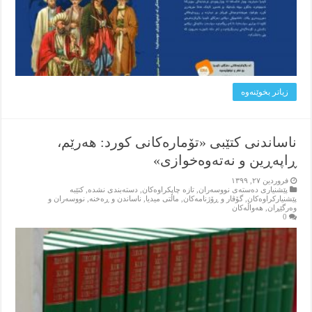
زیاتر بخوێنه‌وه‌
ناساندنی کتێبی «تۆمارەکانی کورد: هەرێم،
ڕاپەڕین و نەتەوەخوازی»
فروردین ۲۷, ۱۳۹۹
پێشنیاری ده‌سته‌ی نووسه‌ران
,
تازه‌ چاپکراوه‌کان
,
دسته‌بندی نشده
,
کتێبه‌
پێشنیارکراوه‌کان
,
گۆڤار و ڕۆژنامه‌کان
,
ماڵتی میدیا
,
ناساندن و ڕه‌خنه‌
,
نووسه‌ران و
وه‌رگێڕان
,
هه‌واڵه‌کان
0