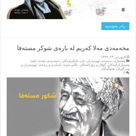
زیاتر بخوێنه‌وه‌
محەمەدی مەلا کەریم لە بارەی شوکر مستەفا
فروردین ۲۴, ۱۳۹۹
پێشنیاری ده‌سته‌ی نووسه‌ران
,
تازه‌ چاپکراوه‌کان
,
دسته‌بندی نشده
,
کتێبه‌
پێشنیارکراوه‌کان
,
گۆڤار و ڕۆژنامه‌کان
,
ماڵتی میدیا
,
ناساندن و ڕه‌خنه‌
,
نووسه‌ران و
وه‌رگێڕان
,
هه‌واڵه‌کان
0