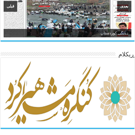
بعدی
قبلی
ئاژانسی هەواڵی مێهر
ده‌نگی کوردستان
ڕیکلام