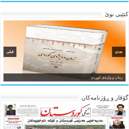
کتێبی نوێ
بعدی
قبلی
زمان و وێژەی کوردی
گۆڤار و ڕۆژنامه‌کان