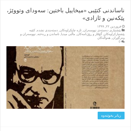
ناساندنی کتێبی «میخاییل باختین: سەودای وتووێژ،
پێکەنین و ئازادی»
فروردین ۲۲, ۱۳۹۹
پێشنیاری ده‌سته‌ی نووسه‌ران
,
تازه‌ چاپکراوه‌کان
,
دسته‌بندی نشده
,
کتێبه‌
پێشنیارکراوه‌کان
,
گۆڤار و ڕۆژنامه‌کان
,
ماڵتی میدیا
,
ناساندن و ڕه‌خنه‌
,
نووسه‌ران و
وه‌رگێڕان
,
هه‌واڵه‌کان
0
زیاتر بخوێنه‌وه‌